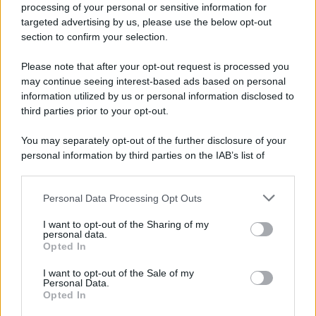
processing of your personal or sensitive information for
targeted advertising by us, please use the below opt-out
section to confirm your selection.
Please note that after your opt-out request is processed you
may continue seeing interest-based ads based on personal
information utilized by us or personal information disclosed to
third parties prior to your opt-out.
You may separately opt-out of the further disclosure of your
personal information by third parties on the IAB’s list of
downstream participants.
Personal Data Processing Opt Outs
This information may also be disclosed by us to third parties
on the IAB’s List of Downstream Participants that may further
I want to opt-out of the Sharing of my
disclose it to other third parties.
personal data.
Opted In
Please note that this website/app uses one or more Google
services and may gather and store information including but
I want to opt-out of the Sale of my
Personal Data.
not limited to your visit or usage behaviour. You may click to
Opted In
grant or deny consent to Google and its third-party tags to
use your data for below specified purposes in below Google