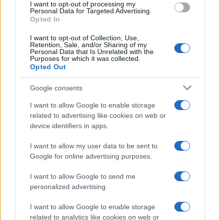
I want to opt-out of processing my
consent section.
Personal Data for Targeted Advertising.
Opted In
I want to opt-out of Collection, Use,
Retention, Sale, and/or Sharing of my
Personal Data that Is Unrelated with the
Purposes for which it was collected.
Opted Out
Google consents
I want to allow Google to enable storage
related to advertising like cookies on web or
device identifiers in apps.
I want to allow my user data to be sent to
Google for online advertising purposes.
I want to allow Google to send me
personalized advertising.
I want to allow Google to enable storage
related to analytics like cookies on web or