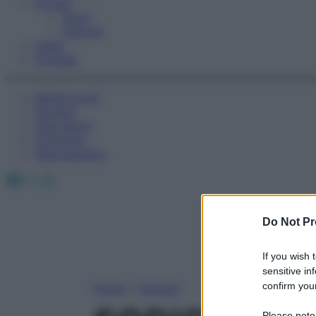
Fitness
Sport
Esercizi
Video
Podcast
Medicina AZ
Farmaci
Calcolatori
Oroscopo
Abbonamenti
Facebook
X
Instagram
Do Not Pr
If you wish 
sensitive in
confirm your
Home
»
Farmaci
Please note