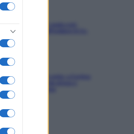
Aria condizionata: usala così,
senza rischiare raffreddore & Co.
Mindfulness tra le vette: a Cortina
due giorni lontani da stress e
ansia da smartphone