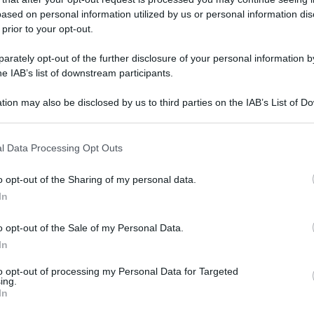
URO FKI 0,9% 5F 
ased on personal information utilized by us or personal information dis
 prior to your opt-out.
rately opt-out of the further disclosure of your personal information by
he IAB’s list of downstream participants.
Le
tion may also be disclosed by us to third parties on the IAB’s List of 
ti preferite
 that may further disclose it to other third parties.
 that this website/app uses one or more Google services and may gath
l Data Processing Opt Outs
including but not limited to your visit or usage behaviour. You may click 
 to Google and its third-party tags to use your data for below specifi
o opt-out of the Sharing of my personal data.
ogle consent section.
In
o opt-out of the Sale of my Personal Data.
In
to opt-out of processing my Personal Data for Targeted
ing.
In