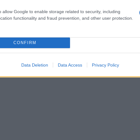
o allow Google to enable storage related to security, including
cation functionality and fraud prevention, and other user protection.
CONFIRM
per uso parenterale, seguendo le relative istruzioni.
re, l’eventuale residuo deve essere eliminato.
Data Deletion
Data Access
Privacy Policy