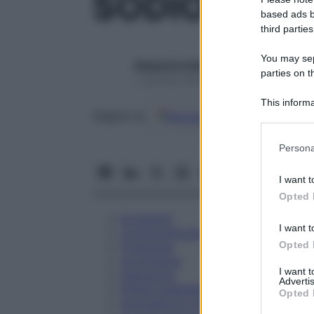
SODIO CLOR
based ads b
third parties
You may sepa
Redazione Starbene
parties on t
1 Gennaio 2025 – Lettura 1 minuto
This informa
Google
Discover
Fon
Seguici su
Participants
Please note
Persona
information 
deny consent
I want t
in below Go
Opted 
Eccipienti
I want t
Controindicazioni
Opted 
Posologia
Avvertenze
I want 
Interazioni
Advertis
Effetti Indesiderati
Opted 
Gravidanza e Allattamento