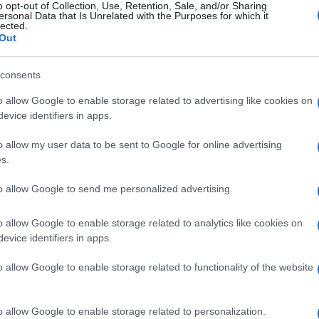
o opt-out of Collection, Use, Retention, Sale, and/or Sharing
ersonal Data that Is Unrelated with the Purposes for which it
lected.
Out
consents
Descrizione tipo ricetta:
SOP – NON
RICHIESTA
o allow Google to enable storage related to advertising like cookies on
evice identifiers in apps.
Forma farmaceutica:
SOLVENTE USO
o allow my user data to be sent to Google for online advertising
PARENTERALE
s.
to allow Google to send me personalized advertising.
nterale.
o allow Google to enable storage related to analytics like cookies on
evice identifiers in apps.
o allow Google to enable storage related to functionality of the website
o allow Google to enable storage related to personalization.