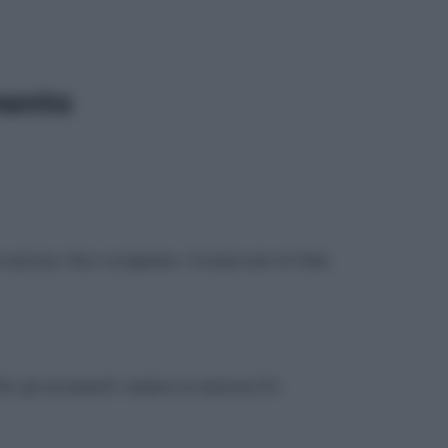
mento
vazione. Non congelare. Conservare le fiale
 gli eccipienti vedere la sezione 6.1.