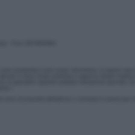
vata – P.Iva 13673600964
sono presentate a solo scopo informativo, in nessun caso p
devono in alcun modo sostituire il rapporto diretto medico-p
 di specialisti riguardo qualsiasi indicazione riportata. Se
aimer »
ticoli sono di proprietà dell’editore o concesse in licenza per 