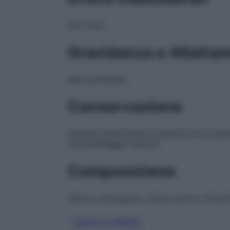
Non note.
Gravidanza e Allatta
Non pertinente.
Conservazione
Nessuna particolare condizione di conser
nell’imballaggio esterno.
Composizione
100 ml contengono: Sodio cloruro 0,9 g Per
SODIO CLORURO