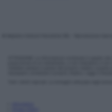
© Belpietro Edizioni Periodiche SRL – Riproduzione riser
ATTENZIONE: Le informazioni contenute in questo sito 
prescrizione di un trattamento, e non intendono e non 
chiedere sempre il parere del proprio medico curante e/o
necessario contattare il proprio medico. Leggi il Discl
Tutti i diritti riservati. Le immagini utilizzate negli ar
Informativa
Privacy Policy