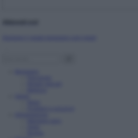
Abbonati ora!
Starbene ti regala benessere ogni mese!
Benessere
Psicologia
Rimedi naturali
Bellezza
Salute
News
Problemi e soluzioni
Alimentazione
Mangiare sano
Diete
Ricette