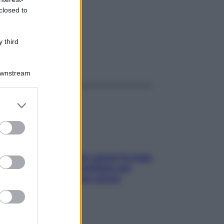
10ML
closed to
 third
ggi anche
Downstream
er and store
to grant or
ed purposes
Doccia, lavarsi tutti i giorni fa male
alla pelle? I miti da sfatare per
proteggerla davvero senza
stressarla