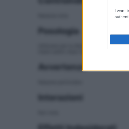
Controindicazioni
I want t
Nessuna nota.
authenti
Posologia
Utilizzare per la diluizione di medicinali 
Usare subito dopo l’apertura del contenito
Avvertenze
Nessuna particolare.
Interazioni
Non note.
Effetti Indesiderati