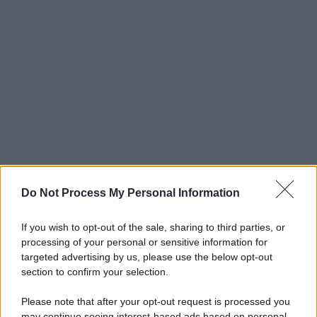
Do Not Process My Personal Information
If you wish to opt-out of the sale, sharing to third parties, or
processing of your personal or sensitive information for
targeted advertising by us, please use the below opt-out
section to confirm your selection.
Please note that after your opt-out request is processed you
may continue seeing interest-based ads based on personal