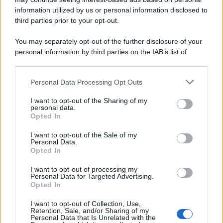
information utilized by us or personal information disclosed to
third parties prior to your opt-out.
You may separately opt-out of the further disclosure of your
personal information by third parties on the IAB’s list of
downstream participants.
Personal Data Processing Opt Outs
This information may also be disclosed by us to third parties
on the IAB’s List of Downstream Participants that may further
I want to opt-out of the Sharing of my
disclose it to other third parties.
personal data.
Opted In
Please note that this website/app uses one or more Google
services and may gather and store information including but
I want to opt-out of the Sale of my
Personal Data.
not limited to your visit or usage behaviour. You may click to
Opted In
grant or deny consent to Google and its third-party tags to
use your data for below specified purposes in below Google
I want to opt-out of processing my
consent section.
Personal Data for Targeted Advertising.
Opted In
I want to opt-out of Collection, Use,
Retention, Sale, and/or Sharing of my
Personal Data that Is Unrelated with the