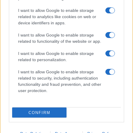
I want to allow Google to enable storage
related to analytics like cookies on web or
device identifiers in apps.
I want to allow Google to enable storage
related to functionality of the website or app.
I want to allow Google to enable storage
related to personalization.
I want to allow Google to enable storage
related to security, including authentication
functionality and fraud prevention, and other
user protection.
CONFIRM