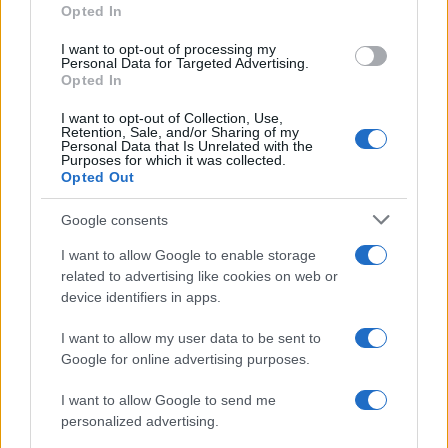
Opted In
grant or deny consent to Google and its third-party tags to
use your data for below specified purposes in below Google
I want to opt-out of processing my
consent section.
Personal Data for Targeted Advertising.
Opted In
I want to opt-out of Collection, Use,
Retention, Sale, and/or Sharing of my
Personal Data that Is Unrelated with the
Purposes for which it was collected.
Opted Out
Google consents
I want to allow Google to enable storage
related to advertising like cookies on web or
device identifiers in apps.
I want to allow my user data to be sent to
Google for online advertising purposes.
I want to allow Google to send me
personalized advertising.