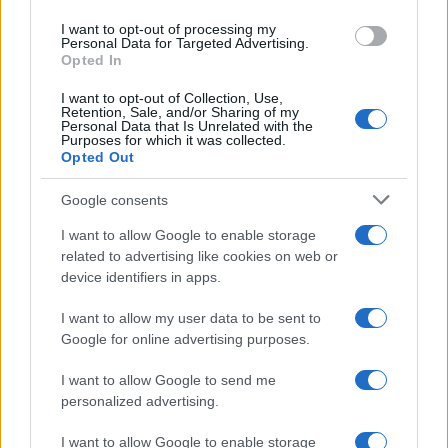
use your data for below specified purposes in below Google
I want to opt-out of processing my
consent section.
Personal Data for Targeted Advertising.
Opted In
I want to opt-out of Collection, Use,
Retention, Sale, and/or Sharing of my
Personal Data that Is Unrelated with the
Purposes for which it was collected.
Opted Out
Google consents
I want to allow Google to enable storage
related to advertising like cookies on web or
device identifiers in apps.
I want to allow my user data to be sent to
Google for online advertising purposes.
I want to allow Google to send me
personalized advertising.
I want to allow Google to enable storage