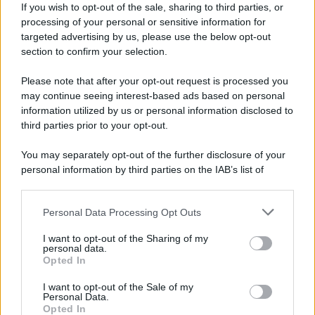
If you wish to opt-out of the sale, sharing to third parties, or
processing of your personal or sensitive information for
targeted advertising by us, please use the below opt-out
section to confirm your selection.
Please note that after your opt-out request is processed you
may continue seeing interest-based ads based on personal
information utilized by us or personal information disclosed to
third parties prior to your opt-out.
You may separately opt-out of the further disclosure of your
personal information by third parties on the IAB’s list of
downstream participants.
Personal Data Processing Opt Outs
This information may also be disclosed by us to third parties
on the IAB’s List of Downstream Participants that may further
I want to opt-out of the Sharing of my
disclose it to other third parties.
personal data.
Opted In
Please note that this website/app uses one or more Google
services and may gather and store information including but
I want to opt-out of the Sale of my
Personal Data.
not limited to your visit or usage behaviour. You may click to
Opted In
grant or deny consent to Google and its third-party tags to