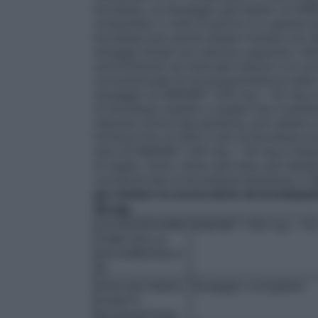
levodopa, un dosaggio giornaliero di SIN
compresse 2 volte al giorno è in genere b
levodopa può anche essere iniziata con 
dosaggi iniziali non devono superare i 6
somministrati ad intervalli inferiori a 6 o
convenzionale di levodopa/inibitore della
dosaggio di SINEMET 200 mg + 50 mg a rila
di levodopa rispetto a quella che il paz
risposta clinica del paziente, può esser
fornisca fino al 30% in più di levodopa al 
dosi di SINEMET 200 mg + 50 mg a rilasci
di veglia. Sotto viene riportata una tabel
convenzionali di levodopa/carbidopa a 
per iniziare la conversione da levodopa
50 mg
LEVODOPA/INIBI
SINEMET 200 mg + 50 m
TORE DELLA
DECARBOSSILA
SI
dose giornaliera
dosaggio consigliato
totale in
levodopa*(mg)