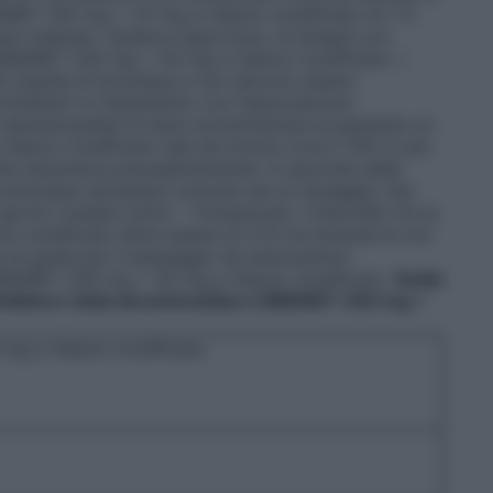
EMET 100 mg + 25 mg a rilascio modificato di 1-4
en tollerato. Qualora opportuno, la terapia con
SINEMET 200 mg + 50 mg a rilascio modificato. I
00 mg/die di levodopa e non devono essere
re.Pazienti in trattamento con l’associazione
 decarbossilasi Si deve somministrare al paziente un
scio modificato tale da fornire circa il 10% in più
iente assumeva precedentemente. A seconda della
e comunque necessario arrivare ad un dosaggio che
giorno (vedere sotto – Titolazione). L’intervallo fra le
o modificato deve essere di 4-8 ore durante le ore
la di guida per il passaggio da associazioni
SINEMET 200 mg + 50 mg a rilascio modificato.
Guida
/inibitore della decarbossilasi a SINEMET 200 mg +
g a rilascio modificato