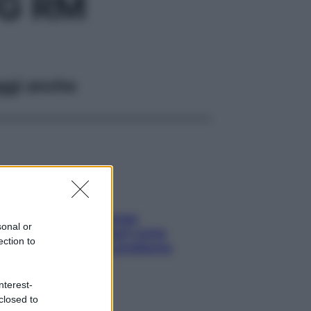
G RM
ggi anche
Capelli spezzati lungo
sonal or
l’attaccatura? Scopri come
ection to
risolvere l’annoso problema
nterest-
closed to