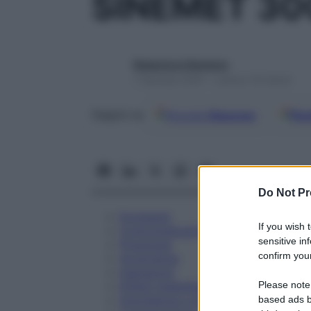
SINEMET 3
Redazione Starbene
1 Gennaio 2025 – Lettura 19 minuti
Google
Discover
Fon
Seguici su
Do Not Pr
Eccipienti
If you wish 
Controindicazioni
sensitive in
Posologia
confirm your
Avvertenze
Interazioni
Please note
Effetti Indesiderati
Gravidanza e Allattamento
based ads b