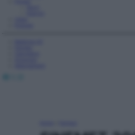
Fitness
Sport
Esercizi
Video
Podcast
Medicina AZ
Farmaci
Calcolatori
Oroscopo
Abbonamenti
Facebook
X
Instagram
Home
»
Farmaci