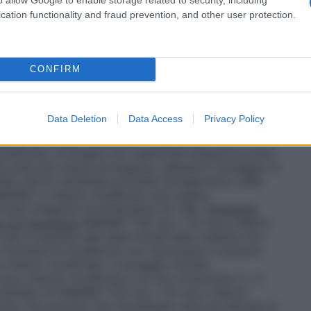
ficato contengono levodopa e carbidopa in rapporto
cation functionality and fraud prevention, and other user protection.
 modificato: levodopa 200 mg/carbidopa 50 mg per
lascio modificato: levodopa 100 mg/carbidopa 25
ro di SINEMET a rilascio modificato deve essere
one. I pazienti devono essere tenuti sotto controllo
CONFIRM
osaggio; in particolare bisogna fare attenzione alla
ea o dei movimenti involontari anormali, comprese
ilascio modificato può essere somministrato solo in
Data Deletion
Data Access
Privacy Policy
o essere né masticate né triturate, per non alterare
stiche di rilascio modificato. Durante la
dificato, la terapia con medicinali antiparkinsoniani
a sola) può essere proseguita, sebbene il dosaggio di
Dato che la carbidopa previene l’antagonismo della
 SINEMET a rilascio modificato può essere
dosi integranti di piridossina (vit. B6).
Posologia
za con levodopa
SINEMET 100 mg + 25 mg a rilascio
so in pazienti agli stadi iniziali della malattia non
facilitare la titolazione ove necessaria in pazienti
lascio modificato. Il dosaggio iniziale
 a rilascio modificato è di una compressa 2 o 3
ccomandato di SINEMET 100 mg + 25 mg a rilascio
orno. Per pazienti che necessitano dosi più elevate di