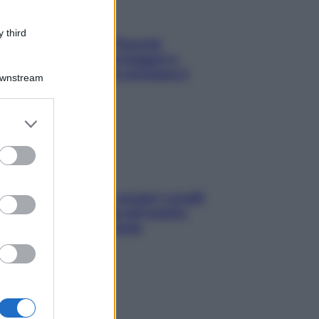
 third
Fame dopo cena? Perché
succede e 6 snack leggeri e
appetitosi che non rovinano il
Downstream
sonno
er and store
to grant or
ed purposes
Non solo Maldive: scopri i coralli
che si nascondono nel nostro
Mediterraneo (e come
proteggerli)