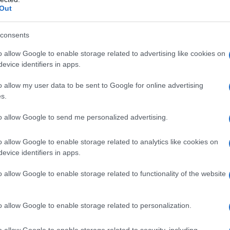
Out
172, idrossipropilcellulosa, copolimero dell’acetato di
 stearato.
consents
o allow Google to enable storage related to advertising like cookies on
evice identifiers in apps.
ualsiasi degli eccipienti elencati al paragrafo 6.1.
istrato nei casi in cui è controindicata la
o allow my user data to be sent to Google for online advertising
tiche. SINEMET a rilascio modificato è
s.
tto e nella fase acuta dell’infarto del miocardio.
assi dosaggi di inibitori selettivi delle
to allow Google to send me personalized advertising.
.4 e 4.5) e SINEMET a rilascio modificato non devono
 La terapia con questi inibitori deve essere
o allow Google to enable storage related to analytics like cookies on
’inizio della terapia con SINEMET a rilascio
evice identifiers in apps.
are un melanoma maligno, non deve essere usata in
cui natura non sia stata accertata o con un’anamnesi
o allow Google to enable storage related to functionality of the website
to non deve essere somministrato a pazienti di età
a e durante l’allattamento.
o allow Google to enable storage related to personalization.
o allow Google to enable storage related to security, including