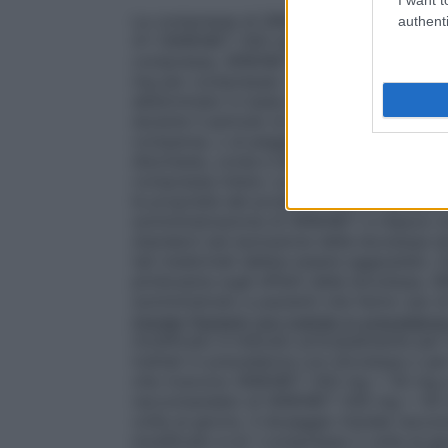
Le compresse di SINEMET a rilascio modi
authenti
4:1 (SINEMET 200 mg + 50 mg a rilascio
compressa, SINEMET 100 mg + 25 mg a ri
mg per compressa). Il dosaggio giornalie
determinato in base ad un’attenta titolazi
durante il periodo di aggiustamento del d
comparsa, o al peggioramento, della naus
discinesia, corea e distonia. SINEMET a r
compresse intere. Le compresse non devon
le proprietà del prodotto che ha caratteri
somministrazione di SINEMET a rilascio mo
standard (ad esclusione della levodopa d
tali medicinali debba essere aggiustato. 
piridossina sugli effetti della levodopa,
somministrato a pazienti che fanno uso di 
iniziale
Pazienti non trattati in preceden
modificato è indicato principalmente per l’u
trattati in precedenza con levodopa o per 
che ricevono SINEMET 200 mg + 50 mg a ri
raccomandato di SINEMET 200 mg + 50 mg
volte al giorno. Il dosaggio iniziale ra
modificato è di 1 compressa 2 volte al gi