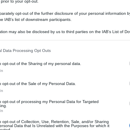
 prior to your opt-out.
rately opt-out of the further disclosure of your personal information by
he IAB’s list of downstream participants.
tion may also be disclosed by us to third parties on the IAB’s List of 
Descrizione tipo ricetta:
RR – RIPETIBILE
 that may further disclose it to other third parties.
10V IN 6MESI
 that this website/app uses one or more Google services and may gath
l Data Processing Opt Outs
Forma farmaceutica:
COMPRESSE RM
including but not limited to your visit or usage behaviour. You may click 
 to Google and its third-party tags to use your data for below specifi
nel trattamento della malattia di Parkinson idiopatica
o opt-out of the Sharing of my personal data.
ogle consent section.
n pazienti già trattati con associazioni di
In
o con levodopa da sola e che abbiano manifestato
. L’esperienza con SINEMET a rilascio modificato in
o opt-out of the Sale of my Personal Data.
 levodopa è limitata.
In
to opt-out of processing my Personal Data for Targeted
ing.
In
scio modificato: ossido ferrico rosso E172,
o opt-out of Collection, Use, Retention, Sale, and/or Sharing
etato di polivinile con l’acido crotonico, magnesio
ersonal Data that Is Unrelated with the Purposes for which it
idrato E104. SINEMET 100 mg + 25 mg compresse a
lected.