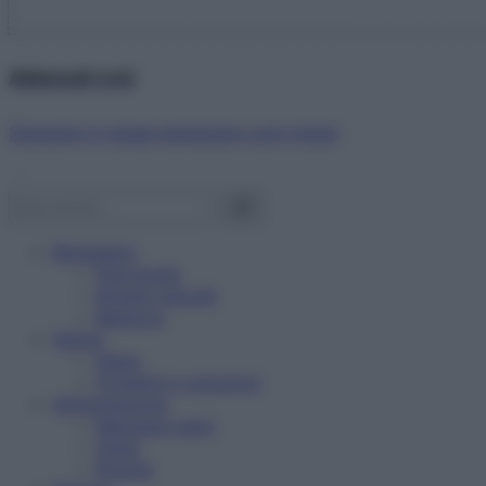
Abbonati ora!
Starbene ti regala benessere ogni mese!
Benessere
Psicologia
Rimedi naturali
Bellezza
Salute
News
Problemi e soluzioni
Alimentazione
Mangiare sano
Diete
Ricette