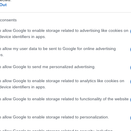
 stearato.
Ciascuna compressa da 20 mg contiene
:
Out
mido di mais; amido pregelatinizzato; ferro ossido
rato.
consents
o allow Google to enable storage related to advertising like cookies on
evice identifiers in apps.
iasi degli eccipienti od ad altri ACE–inibitori. • Storia
o allow my user data to be sent to Google for online advertising
ACE–inibitori. • Angioedema ereditario o idiopatico.
s.
 (vedere 4..4 e 4.6) L’uso concomitante di SILVERIT
roindicato nei pazienti affetti da diabete mellito o
to allow Google to send me personalized advertising.
azione glomerulare GFR < 60 ml/min/1,73 m²) (vedere
o allow Google to enable storage related to analytics like cookies on
evice identifiers in apps.
o allow Google to enable storage related to functionality of the website
rbimento di SILVERIT. Il dosaggio deve essere
paziente (vedere paragrafo 4.4) e della risposta
le è di 5 mg fino ad un massimo di 20 mg, a seconda
o allow Google to enable storage related to personalization.
ni del paziente (vedere più avanti). SILVERIT viene
pertensione lieve il dosaggio iniziale raccomandato è
o allow Google to enable storage related to security, including