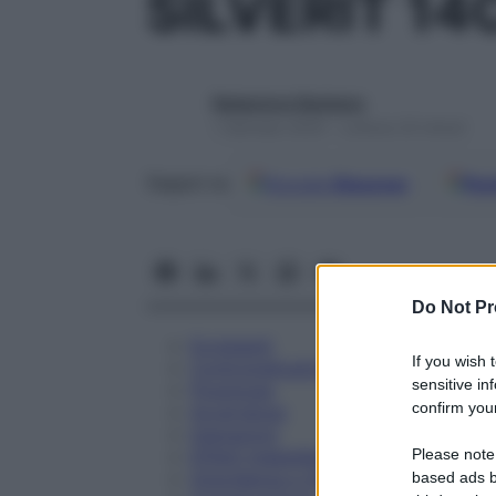
SILVERIT 1
Redazione Starbene
1 Gennaio 2025 – Lettura 23 minuti
Google
Discover
Fon
Seguici su
Do Not Pr
Eccipienti
If you wish 
Controindicazioni
sensitive in
Posologia
confirm your
Avvertenze
Interazioni
Please note
Effetti Indesiderati
Gravidanza e Allattamento
based ads b