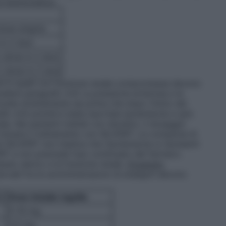
ra Asintomatica
dose singola
 in 2 dosi
divisi in 2 dosi
 divisi in 2 dosi
 ed in quelli con funzione renale compromessa devono
edere paragrafo 4.4) La pressione arteriosa e la
zate strettamente sia prima che dopo l’inizio del
o 4.4) poiché è stata riportata ipotensione e (più
e. Nei pazienti trattati con diuretici, il dosaggio
iniziare il trattamento con SILVERIT. La comparsa di
i SILVERIT non implica che l’ipotensione si ripresenti
RIT e non preclude l’uso continuato del farmaco.
ssio sierico e la funzione renale.
Dosaggio
tervalli fra le somministrazioni di enalapril devono
L)
Dose iniziale mg/die
5–10 mg
2,5 mg