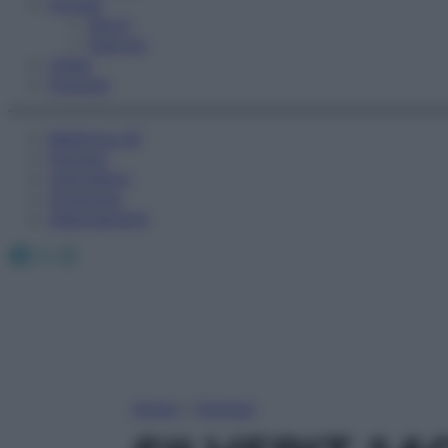
Fitness
Sport
Esercizi
Video
Podcast
Medicina AZ
Farmaci
Calcolatori
Oroscopo
Abbonamenti
Facebook
X
Instagram
Home
»
Farmaci