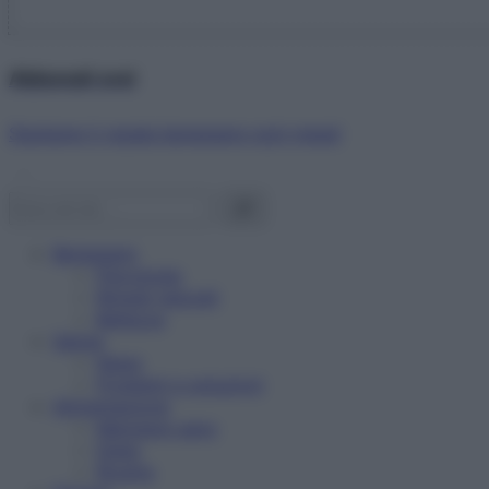
Abbonati ora!
Starbene ti regala benessere ogni mese!
Benessere
Psicologia
Rimedi naturali
Bellezza
Salute
News
Problemi e soluzioni
Alimentazione
Mangiare sano
Diete
Ricette