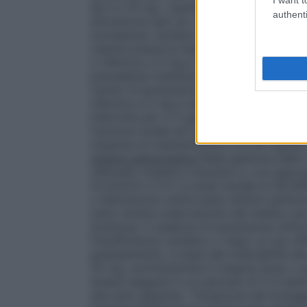
da 5 a 10 mg. I pazienti con un sistema d
authenti
attivazione (per es. quelli con ipertensio
scompenso cardiaco od ipertensione gra
caduta pressoria dopo la dose iniziale. In
o inferiore a 5 mg e l’inizio della terapi
precedente trattamento con alte dosi di 
rischio di ipotensione quando si inizia la 
inferiore a 5 mg è raccomandata in tali pa
interrotta per 2–3 giorni prima di iniziar
funzione renale ed il potassio sierico. L
massima di mantenimento è di 40 mg/die
sinistra asintomatica
Nella gestione dell
utilizzato insieme a diuretici e, ove appro
4.3,4.4,4.5 e 5.1) La dose iniziale di SILV
o disfunzione ventricolare sinistra asint
sotto stretta osservazione dal medico per 
arteriosa. In assenza di ipotensione sinto
l’insufficienza cardiaca, o dopo un suo e
gradualmente, in base alla tollerabilità d
20 mg, somministrata in singola dose o su
essere eseguita in un periodo di 2–4 set
due dosi separare. Titolazione del Dosagg