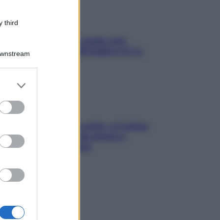
 third
Aria condizionata: usala così,
senza rischiare raffreddore & Co.
Downstream
er and store
to grant or
ed purposes
Mindfulness tra le vette: a Cortina
due giorni lontani da stress e
ansia da smartphone