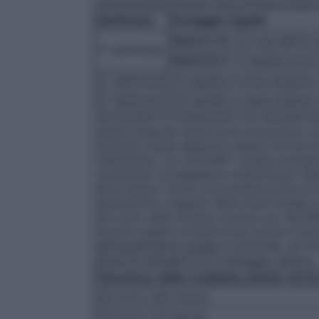
Cardiaca/Disfunzione Ventricolare Sinist
Settimana
Dosaggio mg/die
Giorni 1–3
: 2,5 mg /die*in 
1° settimana
Giorni 4–7
: 5 mg/die divisi
2° settimana
10 mg/die in dose singola o 
3° settimana
20 mg/die in dose singola o
nei pazienti in trattamento con diuretici
essere eseguite opportune precauzioni (v
funzione renale debbono essere monitoriz
trattamento con SILVERIT (vedere paragraf
raramente) conseguente insufficienza renal
deve essere ridotto se possibile prima di 
ipotensione a seguito della dose iniziale d
nel corso della terapia cronica con SILVE
Devono essere monitorizzati anche il pota
nell’insufficienza renale
In generale, gli in
essere prolungati e/o il dosaggio ridotto.
Clearance della creatinina ml/min (CrC
30<CrCL<80 ml/min
10<CrCL≤30 ml/min.