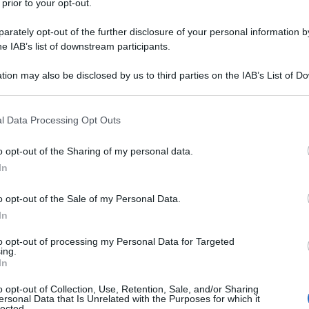
 prior to your opt-out.
rately opt-out of the further disclosure of your personal information by
he IAB’s list of downstream participants.
tion may also be disclosed by us to third parties on the IAB’s List of 
Descrizione tipo ricetta:
RR – RIPETIBILE
 that may further disclose it to other third parties.
10V IN 6MESI
 that this website/app uses one or more Google services and may gath
l Data Processing Opt Outs
Forma farmaceutica:
COMPRESSE
including but not limited to your visit or usage behaviour. You may click 
DIVISIBILI
 to Google and its third-party tags to use your data for below specifi
o opt-out of the Sharing of my personal data.
ogle consent section.
In
Presenza Lattosio:
Si
o opt-out of the Sale of my Personal Data.
mento dell’insufficienza cardiaca sintomatica. •
ntomatica in pazienti con disfunzione ventricolare
In
ne ≤ 35%)
(vedere paragrafo 5.1)
to opt-out of processing my Personal Data for Targeted
ing.
In
o opt-out of Collection, Use, Retention, Sale, and/or Sharing
ersonal Data that Is Unrelated with the Purposes for which it
Sodio bicarbonato; lattosio monoidrato; amido di
lected.