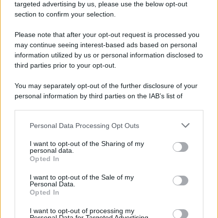
targeted advertising by us, please use the below opt-out
section to confirm your selection.
Please note that after your opt-out request is processed you
may continue seeing interest-based ads based on personal
information utilized by us or personal information disclosed to
third parties prior to your opt-out.
You may separately opt-out of the further disclosure of your
personal information by third parties on the IAB’s list of
downstream participants.
Personal Data Processing Opt Outs
This information may also be disclosed by us to third parties
on the IAB’s List of Downstream Participants that may further
I want to opt-out of the Sharing of my
disclose it to other third parties.
personal data.
Opted In
Please note that this website/app uses one or more Google
services and may gather and store information including but
I want to opt-out of the Sale of my
Personal Data.
not limited to your visit or usage behaviour. You may click to
Opted In
grant or deny consent to Google and its third-party tags to
use your data for below specified purposes in below Google
I want to opt-out of processing my
consent section.
Personal Data for Targeted Advertising.