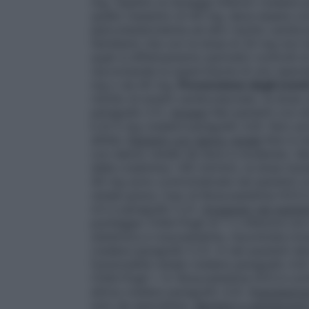
mg, rispetto ai dosaggi inferiori (vedere 
quello massimo di 40 mg, deve essere con
ipercolesterolemia ad alto rischio cardiov
familiare) che con la dose di 20 mg non han
quali si effettueranno periodici controlli
raccomanda la supervisione di uno specia
mg o da 40 mg.
Prevenzione degli event
rischio di eventi cardiovascolari, la dose 
paragrafo 5.1).
Anziani
Nei pazienti con et
è di 5 mg (vedere paragrafo 4.4). Non son
all’età.
Pazienti con danno renale
Non è ne
con danno renale da lieve a moderato. Ne
della creatinina <60 ml/min), la dose ini
40 mg sono controindicate nei pazienti 
renale grave, l’uso di Rosuvastatina HCS 
4.3 e paragrafo 5.2).
Dosaggio nei pazien
punteggio Child-Pugh di 7 o inferiore no
sistemica a rosuvastatina, riscontrata in
(vedere paragrafo 5.2). In tali pazienti d
funzionalità renale (vedere paragrafo 4.4
Child-Pugh > 9. Rosuvastatina HCS è contr
attiva (vedere paragrafo 4.3).
Popolazion
solo da specialista.
Bambini e adolescenti 