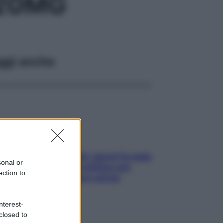
 20MG
ggi anche
Doccia, lavarsi tutti i giorni fa male
sonal or
alla pelle? I miti da sfatare per
ection to
proteggerla davvero senza
stressarla
nterest-
closed to