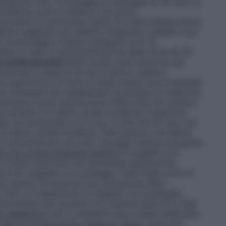
paragrafo 4.8), il passaggio al dosaggio di 30 mg o a
siderato solo in pazienti con grave
ascolare (in particolare quelli con ipercolesterolemia
no raggiunto gli obiettivi terapeutici stabiliti e sui
 di monitoraggio (vedere paragrafo 4.4). Si
lista in caso di somministrazione della dose da 30
i cardiovascolari
Nello studio sulla riduzione del
utilizzata è stata di 20 mg al giorno (vedere
à superiore ai 70 anni, la dose iniziale raccomandata
o necessari altri adattamenti posologici in relazione
cessario alcun adattamento della dose nei pazienti
i pazienti con danno renale moderato (clearance
ziale raccomandata è di 5 mg. Le dosi da 30 mg e da
con danno renale moderato. Nei pazienti con danno
è controindicato per tutti i dosaggi (vedere paragrafo
ti con compromissione epatica
In soggetti con
n è stata osservata una aumentata esposizione
vece nei soggetti con punteggio Child-Pugh di 8 e 9
eve essere considerata una valutazione della
). Non vi è esperienza in soggetti con punteggio
oindicata nei pazienti con malattia epatica in fase
e pediatrica
L’uso in pediatria deve essere effettuato
da 6 a 17 anni di età (Scala di Tanner <II-V)
Nei