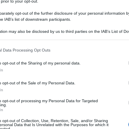
 prior to your opt-out.
rately opt-out of the further disclosure of your personal information by
he IAB’s list of downstream participants.
I CALCIO
tion may also be disclosed by us to third parties on the IAB’s List of 
Descrizione tipo ricetta:
RR – RIPETIBILE
 that may further disclose it to other third parties.
10V IN 6MESI
 that this website/app uses one or more Google services and may gath
l Data Processing Opt Outs
Forma farmaceutica:
COMPRESSE
including but not limited to your visit or usage behaviour. You may click 
RIVESTITE
 to Google and its third-party tags to use your data for below specifi
o opt-out of the Sharing of my personal data.
ogle consent section.
In
o opt-out of the Sale of my Personal Data.
, adolescenti e bambini a partire dall’età di 6 anni
 IIa, inclusa l’ipercolesterolemia familiare
In
), in aggiunta alla dieta, quando la risposta a
macologici (per es., esercizio fisico, riduzione di
to opt-out of processing my Personal Data for Targeted
ing.
terolemia familiare omozigote, in aggiunta alla dieta
In
lipidi (per es., LDL aferesi) o quando tali trattamenti
li eventi cardiovascolari
Prevenzione degli eventi
o opt-out of Collection, Use, Retention, Sale, and/or Sharing
lto rischio per un primo evento cardiovascolare
ersonal Data that Is Unrelated with the Purposes for which it
lected.