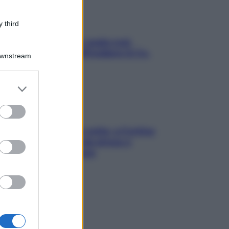
 third
Aria condizionata: usala così,
senza rischiare raffreddore & Co.
Downstream
er and store
to grant or
ed purposes
Mindfulness tra le vette: a Cortina
due giorni lontani da stress e
ansia da smartphone