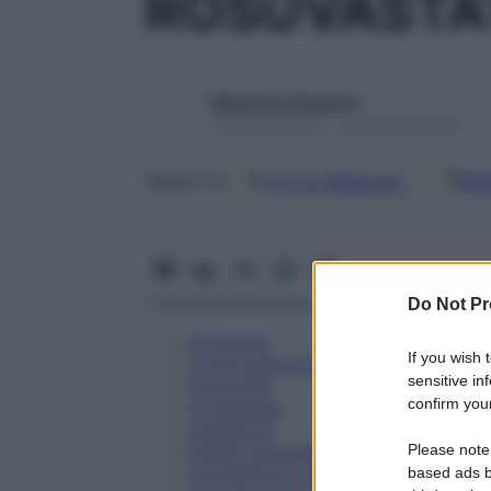
ROSUVASTA
Redazione Starbene
1 Gennaio 2025 – Lettura 28 minuti
Google
Discover
Fon
Seguici su
Do Not Pr
Eccipienti
If you wish 
Controindicazioni
sensitive in
Posologia
confirm your
Avvertenze
Interazioni
Please note
Effetti Indesiderati
Gravidanza e Allattamento
based ads b