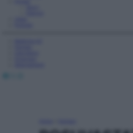
Fitness
Sport
Esercizi
Video
Podcast
Medicina AZ
Farmaci
Calcolatori
Oroscopo
Abbonamenti
Facebook
X
Instagram
Home
»
Farmaci