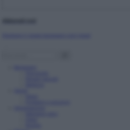
Abbonati ora!
Starbene ti regala benessere ogni mese!
Benessere
Psicologia
Rimedi naturali
Bellezza
Salute
News
Problemi e soluzioni
Alimentazione
Mangiare sano
Diete
Ricette