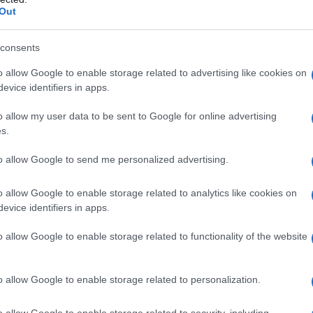
rezione di altri fattori di rischio.
Out
consents
o allow Google to enable storage related to advertising like cookies on
 Cellulosa microcristallina Crospovidone (tipo A)
evice identifiers in apps.
a
Rivestimento della compressa
: Alcool polivinilico
co Ossido di ferro rosso (E172) – solo nelle
o allow my user data to be sent to Google for online advertising
erro giallo (E172) – solo nelle compresse da 10 mg
s.
to allow Google to send me personalized advertising.
o allow Google to enable storage related to analytics like cookies on
pazienti ipersensibili al principio attivo o ad uno
evice identifiers in apps.
rafo 6.1. – nei pazienti con malattia epatica in fase
umenti delle transaminasi sieriche e qualsiasi aumento
o allow Google to enable storage related to functionality of the website
l limite normale superiore (ULN). – nei pazienti con
nina <30 ml/min). – nei pazienti con miopatia. – nei
n ciclosporina. – durante la gravidanza e
o allow Google to enable storage related to personalization.
he non adottano appropriate misure contraccettive. Le
ate nei pazienti con fattori predisponenti alla
o allow Google to enable storage related to security, including