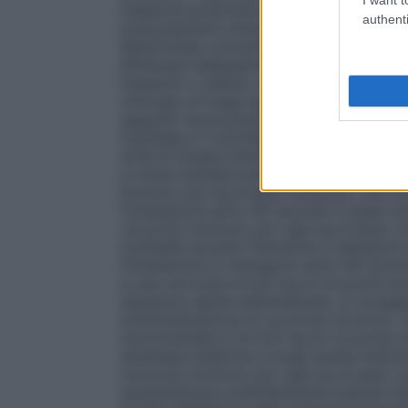
inalatoria potenziano gli effetti di bloc
authenti
potenziamento diventa clinicamente rilev
determinata concentrazione di sostanze vo
effettuare adeguamenti somministrando do
frequenti o usando velocità d’infusione in
chirurgici di lunga durata (più di 1 ora) in
seguenti raccomandazioni di dosaggio po
tracheale e il miorilassamento per interven
unità di terapia intensiva. Questo prodo
La dose standard per l’intubazione durante
bromuro per kg di peso corporeo, che co
l’intubazione entro 60 secondi in quasi tut
rocuronio bromuro per ogni kg di peso cor
tracheale durante l’induzione a sequenza 
l’intubazione si ottengono entro 60 second
si usa una dose di 0,6 mg di rocuronio b
sequenza rapida dell’anestesia, si consigl
somministrazione di rocuronio bromuro.
raccomandata è di 0,15 mg di rocuronio b
anestesia inalatoria a lunga durata d’azio
rocuronio bromuro per ogni kg di peso c
somministrarsi preferibilmente quando l’al