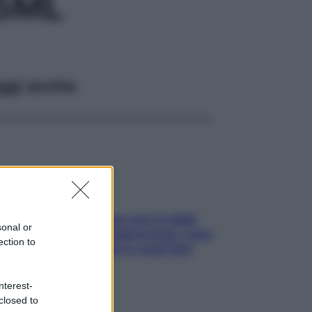
 5ML
ggi anche
Perché la pressione con il caldo
sonal or
scende e sale all’improvviso: cosa
ection to
succede alle donne e cosa fare
subito
nterest-
closed to