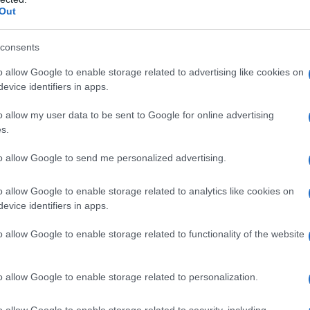
Out
acetico, glaciale (per l’adeguamento del pH) Cloruro
consents
o allow Google to enable storage related to advertising like cookies on
evice identifiers in apps.
o allow my user data to be sent to Google for online advertising
s.
pazienti con ipersensibilità al rocuronio o allo ione
i elencati al paragrafo 6.1.
to allow Google to send me personalized advertising.
o allow Google to enable storage related to analytics like cookies on
evice identifiers in apps.
il dosaggio di rocuronio bromuro deve essere
si stabilisce la dose è necessario prendere in
o allow Google to enable storage related to functionality of the website
urata prevista dell’intervento chirurgico, il metodo
ntilazione meccanica, la possibile interazione con
concomitanza e lo stato di salute del paziente. Si
o allow Google to enable storage related to personalization.
aggio neuromuscolare appropriata per la valutazione
o.
Procedure chirurgiche
Gli anestetici per via
o allow Google to enable storage related to security, including