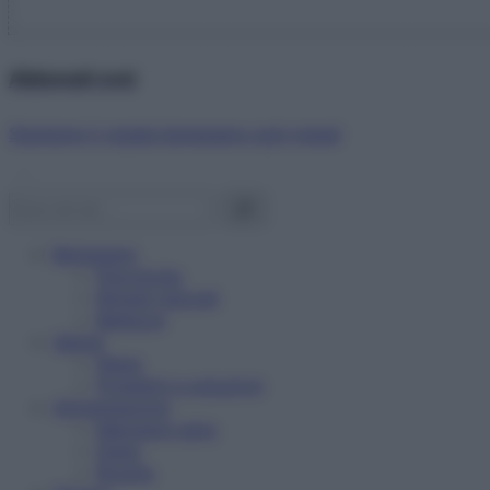
Abbonati ora!
Starbene ti regala benessere ogni mese!
Benessere
Psicologia
Rimedi naturali
Bellezza
Salute
News
Problemi e soluzioni
Alimentazione
Mangiare sano
Diete
Ricette