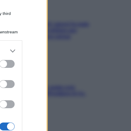
 third
Doccia, lavarsi tutti i giorni fa male
alla pelle? I miti da sfatare per
Downstream
proteggerla davvero senza
stressarla
er and store
to grant or
ed purposes
Aria condizionata: usala così,
senza rischiare raffreddore & Co.