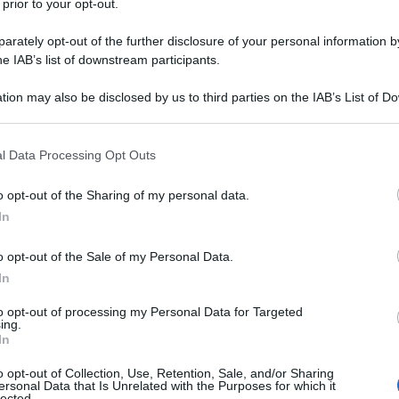
 prior to your opt-out.
rately opt-out of the further disclosure of your personal information by
he IAB’s list of downstream participants.
tion may also be disclosed by us to third parties on the IAB’s List of 
Descrizione tipo ricetta:
OSP – USO
 that may further disclose it to other third parties.
OSPEDALIERO
 that this website/app uses one or more Google services and may gath
l Data Processing Opt Outs
Forma farmaceutica:
SOLUZIONE
including but not limited to your visit or usage behaviour. You may click 
INIETTABILE
 to Google and its third-party tags to use your data for below specifi
o opt-out of the Sharing of my personal data.
ogle consent section.
In
o opt-out of the Sale of my Personal Data.
e nei pazienti pediatrici (dai neonati a termine agli
uvante in anestesia generale per facilitare
In
a di induzione di routine e per indurre il rilassamento
rurgici. Negli adulti, rocuronio bromuro è inoltre
to opt-out of processing my Personal Data for Targeted
ing.
heale durante l’induzione a sequenza rapida e come
In
(UTI) per facilitare l’intubazione e la ventilazione
razione. Vedere anche sezione 4.2 e 5.1.
o opt-out of Collection, Use, Retention, Sale, and/or Sharing
ersonal Data that Is Unrelated with the Purposes for which it
lected.