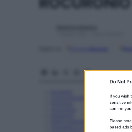
ROCURONIO 
Redazione Starbene
1 Gennaio 2025 – Lettura 19 minuti
Google
Discover
Fon
Seguici su
Do Not Pr
Eccipienti
If you wish 
Controindicazioni
sensitive in
Posologia
confirm your
Avvertenze
Interazioni
Please note
Effetti Indesiderati
Gravidanza e Allattamento
based ads b