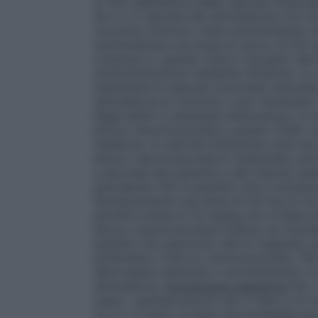
al 25% dell’altezza della risposta muscol
da 2 a 3 risposte alla stimolazione con t
rocuronio bromuro viene somministrato med
somministrare una dose di carico di 0,6 
corporeo e, quando inizia il recupero dal 
somministrazione mediante infusione. La 
mantenere la risposta muscolare stimolato
stimolatoria di controllo o per mantenere 
Negli adulti in anestesia endovenosa, la v
blocco neuromuscolare a questo livello va
inalatoria, la velocità d’infusione varia d
blocco neuromuscolare È essenziale, poiché
a seconda del paziente e del metodo anes
gravidanza
: Per le pazienti che si sottopo
esclusivamente una dose di 0,6 mg di ro
poiché la dose di 1,0 mg/kg non è stata st
blocco neuromuscolare indotto da miorilas
pazienti che assumono sali di magnesio pe
potenziano il blocco neuromuscolare. Pert
deve essere diminuito e somministrato a d
stimolatoria.
Popolazione pediatrica
Per i
mesi), i bambini piccoli (da 3 mesi a 23 me
12 a ≤ 17 anni), la dose raccomandata per 