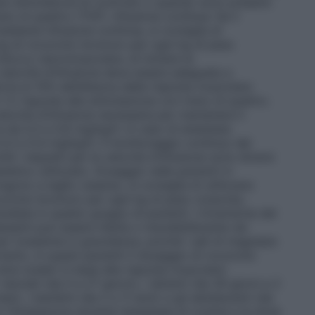
are stimolatoria di controllo o quando sono presenti
reno di quattro (TOF).
Infusione continua
: Se il
iante infusione continua, si consiglia di
mg di rocuronio bromuro per ogni kg di peso
blocco neuromuscolare, di iniziare la
velocità d’infusione deve essere adeguata a
ria al 10% dell’altezza della risposta muscolare
1-2 risposte alla stimolazione con treno di quattro.
elocità d’infusione necessaria per mantenere il
 da 0,3 a 0,6 mg/kg/h. In caso di anestesia
a 0,3 a 0,4 mg/kg/h. Il monitoraggio continuo del
 i requisiti per la velocità d’infusione sono diversi
tetico utilizzato.
Dosaggio nelle pazienti in
ngono a taglio cesareo, si consiglia di utilizzare
curonio bromuro per ogni kg di peso corporeo,
udiata in questo gruppo di pazienti. L’inversione del
santi può essere inibita o insoddisfacente nei
r tossiemia in gravidanza, poiché i sali di magnesio
anto, in questi pazienti il dosaggio di rocuronio
osi scalari in base alla risposta muscolare
 neonati (da 0 a 27 giorni), i lattanti (da 28 giorni a 2
si), i bambini (da 2 a 11 anni) e gli adolescenti (da
l’intubazione durante l’anestesia di routine e la dose