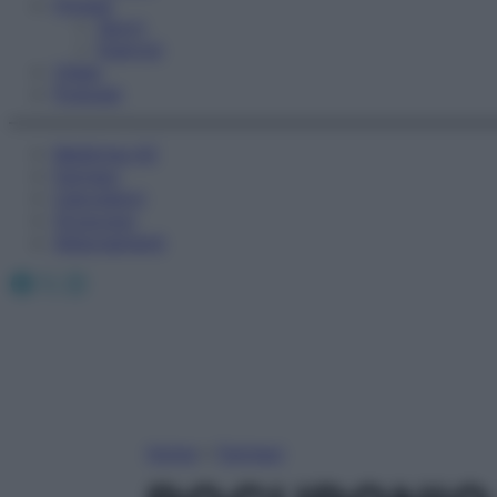
Fitness
Sport
Esercizi
Video
Podcast
Medicina AZ
Farmaci
Calcolatori
Oroscopo
Abbonamenti
Facebook
X
Instagram
Home
»
Farmaci