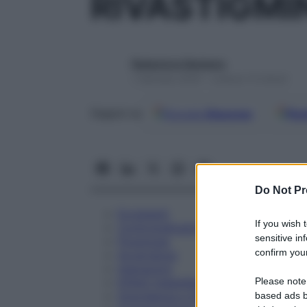
RIVASTIGMI
Redazione Starbene
1 Gennaio 2025 – Lettura 13 minuti
Google
Discover
Fon
Seguici su
Do Not Pr
Eccipienti
If you wish 
Controindicazioni
sensitive in
Posologia
confirm your
Avvertenze
Interazioni
Please note
Effetti Indesiderati
Gravidanza e Allattamento
based ads b