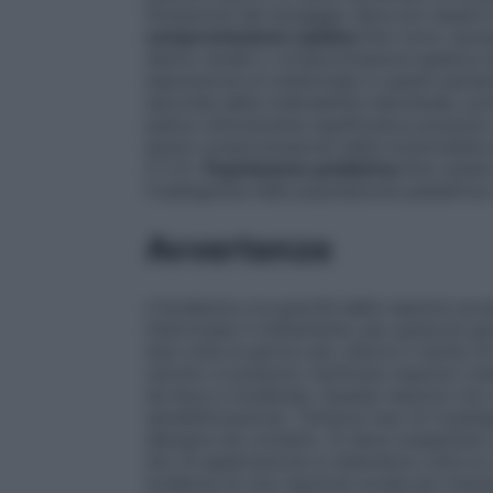
titolazione del dosaggio deve poi essere
compromissione epatica
Non sono necess
danno renale o compromissione epatica da
esposizione al medicinale in questi pazie
seconda della tollerabilità individuale, 
patica clinicamente significativa possono 
grave compromissione della funzionalità e
e 5.2).
Popolazione pediatrica
Non esiste 
rivastigmina nella popolazione pediatrica 
Avvertenze
L’incidenza e la gravità delle reazioni av
interrompe il trattamento per parecchi gio
due volte al giorno per ridurre il rischio 
cerotto si possono verificare reazioni cuta
da lieve a moderata. Queste reazioni non
sensibilizzazione. Tuttavia l’uso di rivas
allergica da contatto. Si deve sospettare 
sito di applicazione si estendono oltre la 
evidenza di una reazione locale più inte