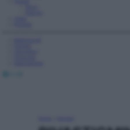
Fitness
Sport
Esercizi
Video
Podcast
Medicina AZ
Farmaci
Calcolatori
Oroscopo
Abbonamenti
Facebook
X
Instagram
Home
»
Farmaci