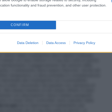
 sempre basarsi sulla buona tollerabilità, per almeno
mministrazione. Se durante il trattamento compaiono
cation functionality and fraud prevention, and other user protection.
re addominale, perdita dell’appetito), perdita di peso
ali (es. tremore) nei pazienti con demenza associata
bero rispondere alla sospensione di una o più dosi del
eazioni avverse la dose giornaliera deve essere
CONFIRM
nte ben tollerata, oppure può essere interrotto il
se efficace è da 3 a 6 mg due volte al giorno; per
ico i pazienti devono essere mantenuti al più alto
Data Deletion
Data Access
Privacy Policy
raccomandata è di 6 mg due volte al giorno. Il
continuato fino a quando sia riscontrabile un
o clinico della rivastigmina deve essere rivalutato
 trattati con dosi inferiori a 3 mg due volte al giorno.
 mantenimento il peggioramento dei sintomi della
te, il trattamento deve essere interrotto. Anche nel
effetto terapeutico, si deve prendere in considerazione
 individuale alla rivastigmina non è prevedibile.
 è stato riscontrato nei pazienti con demenza di
. Alla stessa maniera un più ampio effetto è stato
rkinson con allucinazioni visive (vedere paragrafo
tico in studi clinici controllati verso placebo della
la terapia
Se si interrompe il trattamento per
apia partendo da 1,5 mg due volte al giorno. La