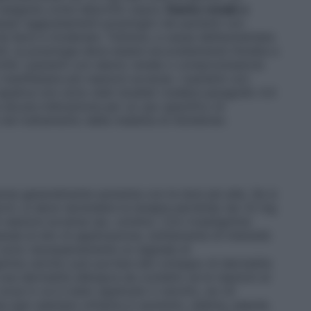
 eseguita come descritto sopra.
Danno renale e
ari aggiustamenti posologici nei pazienti con
 lieve a moderata. Tuttavia, a causa dell’aumentata
nti, la posologia deve essere accuratamente titolata a
poichè i pazienti con danno renale o compromissione
manifestare più reazioni avverse. I pazienti con
patica non sono stati studiati (vedere paragrafo 4.4
alcuna indicazione per un uso specifico di
nel trattamento della malattia di Alzheimer.
verse generalmente aumenta con le dosi più alte. Se si
rni, si deve riprendere la terapia partendo da 1,5 mg
di reazioni avverse (es. vomito). Con rivastigmina
nee al sito di applicazione, solitamente di intensità
 sono necessariamente un segnale di
tigmina cerotto può portare allo sviluppo di dermatite
una dermatite allergica da contatto se le reazioni al
zona in cui è stato applicato il cerotto, se c’è
nsa (per esempio eritema in aumento, edema, papule,