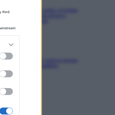
Mindfulness tra le vette: a Cortina
 third
due giorni lontani da stress e
ansia da smartphone
Downstream
er and store
to grant or
ed purposes
SOS pelle irritabile: tutte le mosse
per riportarla in equilibrio