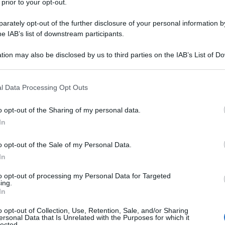
 prior to your opt-out.
rately opt-out of the further disclosure of your personal information by
he IAB’s list of downstream participants.
O TARTRATO
tion may also be disclosed by us to third parties on the IAB’s List of 
Descrizione tipo ricetta:
RRL – LIMITATIVA
 that may further disclose it to other third parties.
RIPETIBILE
 that this website/app uses one or more Google services and may gath
l Data Processing Opt Outs
Forma farmaceutica:
CAPSULE RIGIDE
including but not limited to your visit or usage behaviour. You may click 
 to Google and its third-party tags to use your data for below specifi
i Alzheimer da lieve a moderatamente grave.
o opt-out of the Sharing of my personal data.
ogle consent section.
a lieve a moderatamente grave in pazienti con
In
o opt-out of the Sale of my Personal Data.
In
to opt-out of processing my Personal Data for Targeted
ing.
rato
Silice colloidale, anidra Ipromellosa Cellulosa
In
a
: Ossido di ferro rosso (E172) Titanio diossido
ina
Inchiostro di stampa: Gomma lacca
Glicole
o opt-out of Collection, Use, Retention, Sale, and/or Sharing
hiostro potrebbe o meno contenere idrossido di sodio
ersonal Data that Is Unrelated with the Purposes for which it
lected.