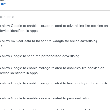
Out
consents
a nei pazienti conipersensibilità nota al principio
o allow Google to enable storage related to advertising like cookies on
 carbammato o ad uno qualsiasi degli eccipienti
evice identifiers in apps.
i di reazioni al sito di applicazione verificatisi con
atite allergica da contatto (vedere paragrafo 4.4).
o allow my user data to be sent to Google for online advertising
s.
to allow Google to send me personalized advertising.
rollato da un medico esperto nella diagnosi e terapia
o allow Google to enable storage related to analytics like cookies on
a associata alla malattia di Parkinson. La diagnosi
evice identifiers in apps.
ttuali linee guida. La terapia con rivastigmina deve
e persone che assistono abitualmente che controllino
o allow Google to enable storage related to functionality of the website
da parte del paziente.Posologia La rivastigmina va
zione e a cena. Le capsule vanno deglutite intere.
itolazione del dosaggio
La dose iniziale è di 1,5 mg
o allow Google to enable storage related to personalization.
ta ben tollerata per almeno due settimane di
mg due volte al giorno. Successivi aumenti a 4,5 mg
o allow Google to enable storage related to security, including