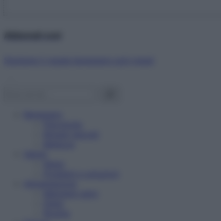
Abbonati ora!
Starbene ti regala benessere ogni mese!
Benessere
Psicologia
Rimedi naturali
Bellezza
Salute
News
Problemi e soluzioni
Alimentazione
Mangiare sano
Diete
Ricette