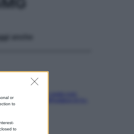
5MG
ggi anche
Aria condizionata: usala così,
sonal or
senza rischiare raffreddore & Co.
ection to
nterest-
closed to