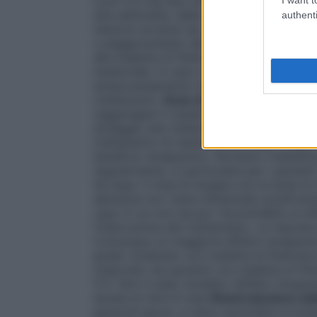
e poi a 6 mg due volte al giorno dovranno
due settimane, della dose in corso di so
authenti
reazioni avverse (es. nausea, vomito, dolo
o peggioramento dei sintomi extrapiramid
alla malattia di Parkinson, queste potreb
medicinale. In caso di persistenza delle r
temporaneamente ridotta alla dose precede
trattamento.
Dose di mantenimento
La do
raggiungere il massimo beneficio terapeut
dosaggio ben tollerato. La dose massima 
trattamento di mantenimento puo’ essere 
beneficio terapeutico. Pertanto il benefici
regolarmente, in particolare per i pazienti
Se dopo 3 mesi di terapia con la dose di
demenza non viene influenzato positivamen
caso in cui non sia piu’ riscontrabile un 
l’interruzione del trattamento. La risposta
Comunque un maggiore effetto terapeutico
grado moderato con malattia di Parkinson
osservato nei pazienti con malattia di Pa
5.1). Non è stato studiato l’effetto terapeu
durata di oltre 6 mesi.
Reintroduzione del
parecchi giorni, si deve riprendere la ter