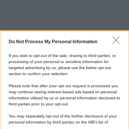
Do Not Process My Personal Information
If you wish to opt-out of the sale, sharing to third parties, or
processing of your personal or sensitive information for
targeted advertising by us, please use the below opt-out
section to confirm your selection.
Please note that after your opt-out request is processed you
may continue seeing interest-based ads based on personal
information utilized by us or personal information disclosed to
third parties prior to your opt-out.
You may separately opt-out of the further disclosure of your
personal information by third parties on the IAB’s list of
downstream participants.