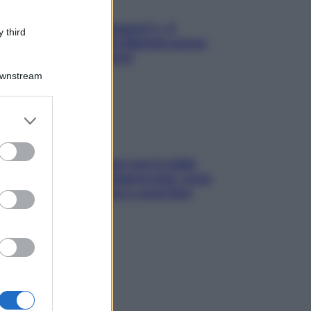
«Oggi che se magnamo?»: 4
 third
ricette facili di Max Mariola senza
pesare gli ingredienti
Downstream
er and store
to grant or
ed purposes
Perché la pressione con il caldo
scende e sale all’improvviso: cosa
succede alle donne e cosa fare
subito