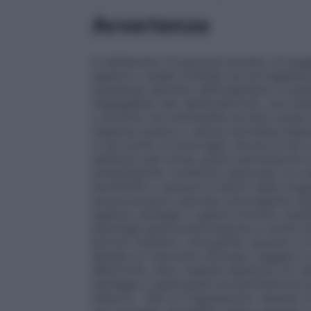
Avvertenze
Il trattamento di persone anziane, di sogge
epatica o renale richiede una sorveglianz
qualunque distretto dell’organismo in paz
inspiegabile calo dell’ematocrito, una cad
o sintomo non attribuibile ad altre caus
L’eparina sodica o calcica dovrebbe esser
vi sia rischio di emorragie. Alcune di tali
batterica sub–acuta, grave ipertensione no
ematologiche
: condizioni associate con
emofiliche o carenza di fattori della coa
alcune porpore vascolari emorragiche (tip
peptica, esofagiti o gastriti erosive, malat
patologie gastroenterologiche a rischio 
piccolo intestino;
chirurgiche
: durante o 
spinale; b) interventi chirurgici maggiori 
dell’occhio;
altre
: malattie epatiche con al
esofagee o gastropatia da ipertensione p
d’aborto.
Test di Coagulazione.
Quando si