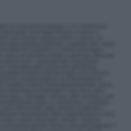
tti con una storia di allergia o con insufficienza
a particolare.
Emorragie
Possono avvenire in
ienti che ricevono eparina sodica o calcica. Un
uta della pressione arteriosa, o qualsiasi altro segno
e dovrebbe far sospettare un evento emorragico.
e usata con estrema cautela in patologie nelle quali
 condizioni sono:
cardiovascolari
: endocardite
n controllata dalla terapia anti–ipertensiva;
 aumentata tendenza alle emorragie come sindromi
gulazione, trombocitopenia, trombocitopatie ed
o malattia di Rendu–Osler);
gastrointestinali
: ulcera
tia infiammatoria intestinale in fase attiva, altre
emorragico, drenaggio continuo dello stomaco o del
immediatamente dopo: a) rachicentesi o anestesia
a carico del cervello, della colonna vertebrale o
terazioni dei parametri della coagulazione e/o varici
ortale a rischio emorragico elevato, minaccia
 somministra eparina calcica a dosi anticoagulanti, il