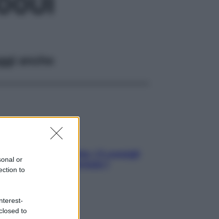
00UI
ggi anche
Sicurezza al volante: i 5 consigli
sonal or
dell’ex pilota di Formula 1
ection to
nterest-
closed to