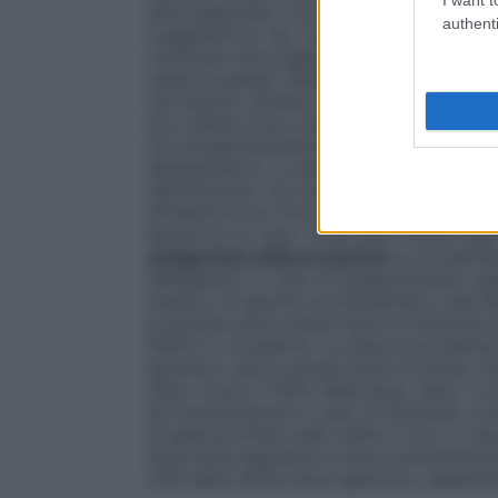
anticoagulante, il loro dosaggio dovrebbe
authenti
coagulazione. Se i test di coagulazione son
verificano emorragie, la dose dovrebbe es
essere sospesa (Vedere paragrafo 4.4).
T
nel tessuto cellulare sottocutaneo, preferi
sia a destra che a sinistra. L’ago deve e
non tangenzialmente, nello spessore di una 
dell’operatore. La plica deve essere mante
dell’iniezione, non strofinare, ma operar
all’iniezione se l’introduzione dell’ago ha
lesione di un vaso. In tal caso ritirare l’a
antagonista della protamina
La protamina
dell’eparina, in caso di sanguinamento sig
ematico di eparina somministrata e dal te
protamina deve essere fatta in infusione
5000 U.I. di eparina. La dose di protamin
eparinico cala in proporzione al tempo tr
dopo il bolo il 100% della dose, dopo 1 o
da somministrare in caso di infusione conti
di eparina infuse nelle ultime 4 ore. In c
dose anticoagulante si deve somministrare
25% della ultima dose eparinica, ripetend