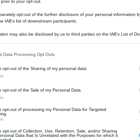
 prior to your opt-out.
rately opt-out of the further disclosure of your personal information by
he IAB’s list of downstream participants.
tion may also be disclosed by us to third parties on the IAB’s List of 
Descrizione tipo ricetta:
RR – RIPETIBILE
 that may further disclose it to other third parties.
10V IN 6MESI
 that this website/app uses one or more Google services and may gath
l Data Processing Opt Outs
Forma farmaceutica:
SOLUZIONE
including but not limited to your visit or usage behaviour. You may click 
INIETTABILE
 to Google and its third-party tags to use your data for below specifi
o opt-out of the Sharing of my personal data.
ogle consent section.
In
o opt-out of the Sale of my Personal Data.
oembolica venosa e arteriosa.
In
to opt-out of processing my Personal Data for Targeted
ing.
In
ili
o opt-out of Collection, Use, Retention, Sale, and/or Sharing
ersonal Data that Is Unrelated with the Purposes for which it
lected.