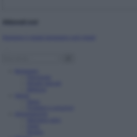
Abbonati ora!
Starbene ti regala benessere ogni mese!
Benessere
Psicologia
Rimedi naturali
Bellezza
Salute
News
Problemi e soluzioni
Alimentazione
Mangiare sano
Diete
Ricette