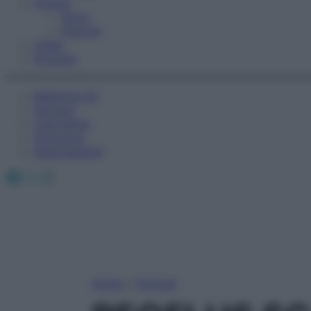
Fitness
Sport
Esercizi
Video
Podcast
Medicina AZ
Farmaci
Calcolatori
Oroscopo
Abbonamenti
Facebook
X
Instagram
Home
»
Farmaci