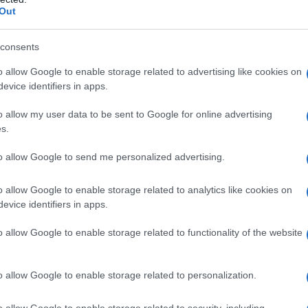
Out
 usata in pazienti: – con accertata ipersensibilità al
consents
ccipienti; – con grave trombocitopenia; – nei quali non
ervalli i test di coagulazione con il tempo di
o allow Google to enable storage related to advertising like cookies on
o di tromboplastina parziale attivato (APTT). Questa
evice identifiers in apps.
sodica o calcica a dosi anticoagulanti; non c’è
ametri della coagulazione in pazienti che ricevono
o allow my user data to be sent to Google for online advertising
i o uguali a 0,2 ml per 3 volte die per l’eparina
s.
dica); – con uno stato emorragico non controllato:
vasale disseminata (DIC), l’uso dell’eparina andrà
to allow Google to send me personalized advertising.
 – con accidenti cerebrovascolari emorragici; –
delle antivitamine K. In presenza di lesioni organiche
 di eparina andrà valutato nello specifico contesto
o allow Google to enable storage related to analytics like cookies on
eneficio nel singolo caso. L’anestesia loco–regionale
evice identifiers in apps.
roindicata nei pazienti che ricevono eparina a dosi
o allow Google to enable storage related to functionality of the website
o allow Google to enable storage related to personalization.
somministra eparina sodica o calcica a dose
o allow Google to enable storage related to security, including