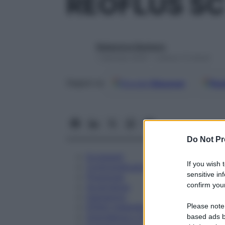
REOFLUS SC
Redazione Starbene
1 Gennaio 2025 – Lettura 12 minuti
Google
Discover
Fon
Seguici su
Do Not Pr
Eccipienti
If you wish 
Controindicazioni
sensitive in
Posologia
confirm your
Avvertenze
Interazioni
Please note
Effetti Indesiderati
Gravidanza e Allattamento
based ads b