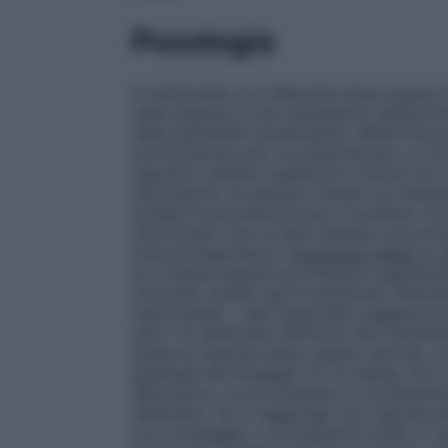
Posologia
Il trattamento con Remsima deve essere in
nella diagnosi e nel trattamento dell’artri
della spondilite anchilosante, dell’artrite
somministrato per via endovenosa. Le in
operatori sanitari qualificati e istruiti ne
all’infusione. Ai pazienti trattati con Rem
scheda di promemoria per il paziente. Du
ottimizzato l’uso di altre terapie concomi
immunosoppressori.
Posologia
Adulti (≥ 
di 3 mg/kg seguita da infusioni supplemen
infusione, quindi ogni 8 settimane. Rem
metotrexato. I dati disponibili suggerisco
entro 12 settimane dall’inizio del tratta
perde la risposta dopo questo periodo, 
graduale del dosaggio di 1,5 mg/kg, fino 
alternativa, si può prendere in considera
settimane. Se si raggiunge una risposta ad
con il dosaggio o la frequenza scelti. È 