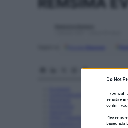
REMSIMA EV
Redazione Starbene
1 Gennaio 2025 – Lettura 56 minuti
Google
Discover
Fon
Seguici su
Do Not Pr
Eccipienti
If you wish 
Controindicazioni
sensitive in
Posologia
confirm your
Avvertenze
Interazioni
Please note
Effetti Indesiderati
Gravidanza e Allattamento
based ads b