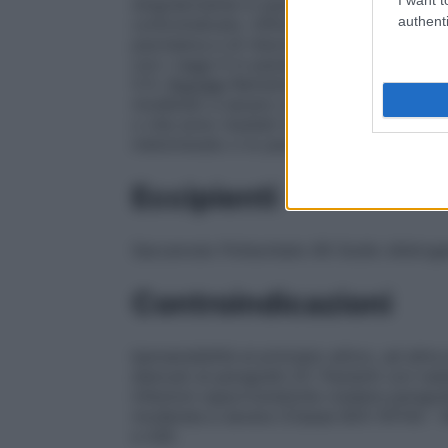
singolarmente in pazienti che risultano int
authenti
controindicato. Infliximab ha mostrato di m
psoriasica e di ridurre il tasso di progres
con i raggi X in pazienti con sottotipi sim
5.1).
Psoriasi
Remsima è indicato per il tr
moderato a severo nei pazienti adulti che
o che sono risultati intolleranti ad altri tra
metotrexato o lo psoralene ultravioletto 
Eccipienti
Saccarosio Polisorbato 80 Sodio diidroge
Controindicazioni
Ipersensibilità al principio attivo, ad altr
elencati al paragrafo 6.1. Pazienti con tube
infezioni opportunistiche (vedere paragraf
moderata a severa (Classe III/IV NYHA –
e 4.8).