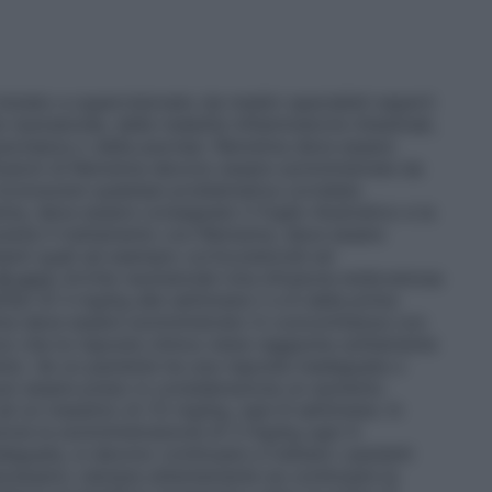
iziato e supervisionato da medici specialisti esperti
te reumatoide, delle malattie infiammatorie intestinali,
 psoriasica o della psoriasi. Remsima deve essere
fusioni di Remsima devono essere somministrate da
l riconoscere qualsiasi problematica correlata
sima, deve essere consegnato il foglio illustrativo e la
rante il trattamento con Remsima, deve essere
tanti quali ad esempio corticosteroidi ed
18 anni)
Artrite reumatoide
Una infusione endovenosa
tari di 3 mg/kg alle settimane 2 e 6 dalla prima
sima deve essere somministrato in concomitanza con
no che la risposta clinica viene raggiunta solitamente
mento. Se un paziente ha una risposta inadeguata o
può essere preso in considerazione un aumento
ad un massimo di 7,5 mg/kg, ogni 8 settimane. In
zione la somministrazione di 3 mg/kg ogni 4
eguata, si devono continuare a trattare i pazienti
necessario valutare attentamente se continuare la