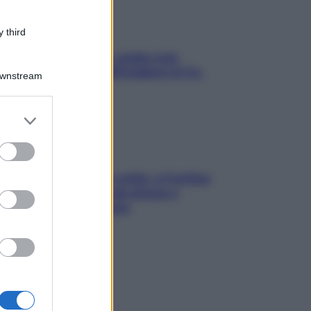
 third
Aria condizionata: usala così,
senza rischiare raffreddore & Co.
Downstream
er and store
to grant or
ed purposes
Mindfulness tra le vette: a Cortina
due giorni lontani da stress e
ansia da smartphone