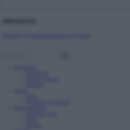
Abbonati ora!
Starbene ti regala benessere ogni mese!
Benessere
Psicologia
Rimedi naturali
Bellezza
Salute
News
Problemi e soluzioni
Alimentazione
Mangiare sano
Diete
Ricette