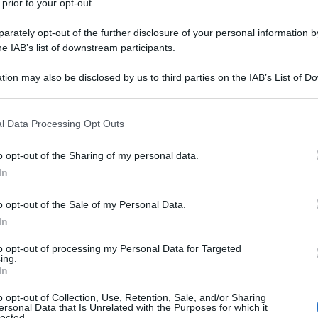
 prior to your opt-out.
rately opt-out of the further disclosure of your personal information by
he IAB’s list of downstream participants.
tion may also be disclosed by us to third parties on the IAB’s List of 
Descrizione tipo ricetta:
RRL – LIMITATIVA
 that may further disclose it to other third parties.
RIPETIBILE
 that this website/app uses one or more Google services and may gath
l Data Processing Opt Outs
Forma farmaceutica:
SOLUZIONE PER
including but not limited to your visit or usage behaviour. You may click 
INFUSIONE CONC
 to Google and its third-party tags to use your data for below specifi
o opt-out of the Sharing of my personal data.
ogle consent section.
ne con metotrexato, è indicato per la riduzione dei
In
a funzione fisica in: • pazienti adulti con malattia in
ali anti-reumatici che modificano la malattia (DMARD
o opt-out of the Sale of my Personal Data.
 incluso il metotrexato, sia stata inadeguata. •
In
ase attiva e progressiva non trattata precedentemente
esta popolazione di pazienti è stato dimostrato,
to opt-out of processing my Personal Data for Targeted
duzione del tasso di progressione del danno
ing.
 di Crohn negli adulti
Remsima è indicato per: • il
In
e attiva, di grado da moderato a severa, in pazienti
nte un trattamento completo ed adeguato con
o opt-out of Collection, Use, Retention, Sale, and/or Sharing
ersonal Data that Is Unrelated with the Purposes for which it
 in pazienti che non tollerano o che presentano
lected.