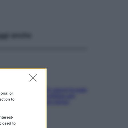
ggi anche
Doccia, lavarsi tutti i giorni fa male
sonal or
alla pelle? I miti da sfatare per
ection to
proteggerla davvero senza
stressarla
nterest-
closed to