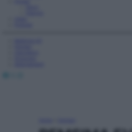
Fitness
Sport
Esercizi
Video
Podcast
Medicina AZ
Farmaci
Calcolatori
Oroscopo
Abbonamenti
Facebook
X
Instagram
Home
»
Farmaci