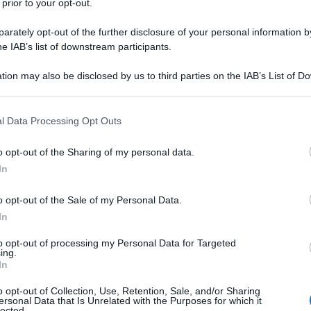
 prior to your opt-out.
rately opt-out of the further disclosure of your personal information by
he IAB’s list of downstream participants.
tion may also be disclosed by us to third parties on the IAB’s List of 
Descrizione tipo ricetta:
RR – RIPETIBILE
 that may further disclose it to other third parties.
10V IN 6MESI
 that this website/app uses one or more Google services and may gath
l Data Processing Opt Outs
Forma farmaceutica:
COMPRESSE
including but not limited to your visit or usage behaviour. You may click 
DIVISIBILI
 to Google and its third-party tags to use your data for below specifi
o opt-out of the Sharing of my personal data.
ogle consent section.
In
Presenza Lattosio:
Si
o opt-out of the Sale of my Personal Data.
ento delle patologie renali: • Nefropatia glomerulare
enza di microalbuminuria • Nefropatia glomerulare
In
oteinuria in pazienti con almeno un fattore di rischio
 Nefropatia glomerulare non diabetica conclamata
to opt-out of processing my Personal Data for Targeted
ing.
ere paragrafo 5.1). – Trattamento dell’insufficienza
In
ndaria dopo infarto miocardico acuto: riduzione
arto miocardico in pazienti con segni clinici di
o opt-out of Collection, Use, Retention, Sale, and/or Sharing
po 48 ore dall’insorgenza dell’infarto miocardico
ersonal Data that Is Unrelated with the Purposes for which it
lected.