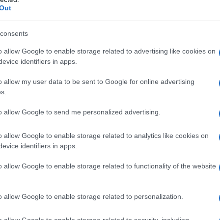
Out
consents
o allow Google to enable storage related to advertising like cookies on
idrato Croscarmellosa sodica Amido
evice identifiers in apps.
erro ossido giallo (solo nelle compresse da 2,5 e 5
esse da 5 mg).
o allow my user data to be sent to Google for online advertising
s.
to allow Google to send me personalized advertising.
ri ACE-inibitori (inibitori dell’Enzima di Conversione
 eccipienti elencati al paragrafo 6.1. – Riscontro
o allow Google to enable storage related to analytics like cookies on
diopatico o pregresso angioedema con ACE inibitori
evice identifiers in apps.
e portano il sangue a contatto con superfici caricate
nosi bilaterale significativa dell’arteria renale o
o allow Google to enable storage related to functionality of the website
nico funzionante. – Secondo e terzo trimestre di
– Ramipril non deve essere usato in pazienti con
i. – L’uso concomitante di RAMIPRIL DOC Generici
o allow Google to enable storage related to personalization.
roindicato nei pazienti affetti da diabete mellito o
azione glomerulare GFR < 60 ml/min/1,73 m²) (vedere
o allow Google to enable storage related to security, including