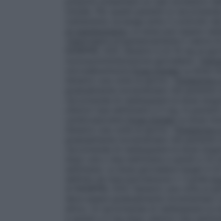
possono presentare un calo eccessivo del
iniziale. Per questi pazienti si raccomanda
trattamento avvenga sotto il controllo d
di mantenimento
La dose può essere raddo
raggiungere progressivamente il valore di
RAMIPRIL DOC Generici è di 10 mg al giorn
monosomministrazione giornaliera.
Tratta
microalbuminuria
Dose iniziale
La dose in
Generici una volta al giorno.
Titolazione 
gradualmente incrementato nel paziente sull
raccomanda di raddoppiare la dose singo
ulteriori due settimane a 5 mg.
In pazient
cardiovascolare
Dose iniziale
La dose ini
Generici una volta al giorno.
Titolazione 
gradualmente incrementato nel paziente sull
raccomanda di raddoppiare la dose singo
dopo una o due settimane e quindi a 10 m
settimane. La dose giornaliera target è 1
definita da macroproteinuria ≥ 3 g/die
Do
di RAMIPRIL DOC Generici una volta al gi
deve essere gradualmente incrementato nel 
attivo. Si raccomanda di raddoppiare la 
e quindi a 5 mg dopo ulteriori due setti