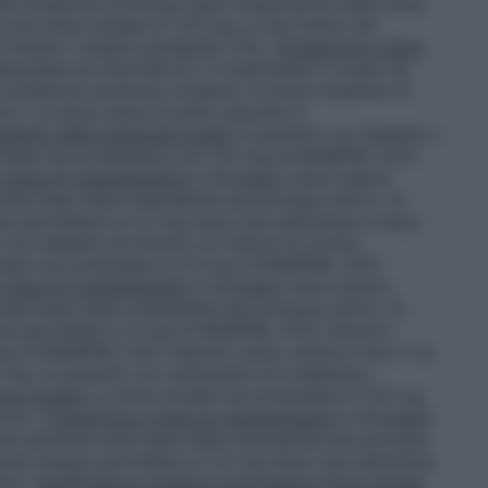
la pressione arteriosa dopo l’assunzione della dose
 una dose iniziale di 1,25 mg, e che l’inizio del
el medico (vedere paragrafo 4.4).
Titolazione e dose
ppiata ad intervalli di 2-4 settimane in modo da
 pressione arteriosa richiesto; la dose massima di
o. La dose viene di solito assunta in
mento delle patologie renali
In pazienti con diabete e
iziale raccomandata è di 1,25 mg di RAMIPRIL DOC
e dose di mantenimento
Il dosaggio deve essere
a base della tollerabilità del principio attivo. Si
la giornaliera a 2,5 mg dopo due settimane e dopo
i con diabete ed almeno un fattore di rischio
ziale raccomandata è 2,5 mg di RAMIPRIL DOC
e dose di mantenimento
Il dosaggio deve essere
a base della tollerabilità del principio attivo. Si
la giornaliera a 5 mg di RAMIPRIL DOC Generici
g di RAMIPRIL DOC Generici dopo ulteriori due o tre
0 mg.
In pazienti con nefropatia non diabetica,
se iniziale
La dose iniziale raccomandata è 1,25 mg
orno.
Titolazione e dose di mantenimento
Il dosaggio
paziente sulla base della tollerabilità del principio
dose singola giornaliera a 2,5 mg dopo due settimane
mane.
Insufficienza cardiaca sintomatica
Dose iniziale