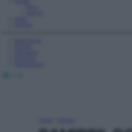
Fitness
Sport
Esercizi
Video
Podcast
Medicina AZ
Farmaci
Calcolatori
Oroscopo
Abbonamenti
Facebook
X
Instagram
Home
»
Farmaci