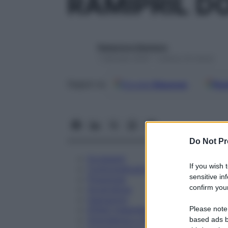
RAMIPRIL D
Redazione Starbene
1 Gennaio 2025 – Lettura 23 minuti
Google
Discover
Fon
Seguici su
Do Not Pr
Eccipienti
If you wish 
Controindicazioni
sensitive in
Posologia
confirm your
Avvertenze
Interazioni
Please note
Effetti Indesiderati
Gravidanza e Allattamento
based ads b