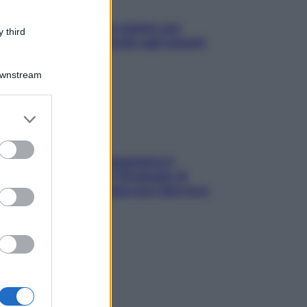
L’oroscopo food di Jupiter per
 third
l’estate 2026 dedicato agli amanti
del cibo
Downstream
er and store
to grant or
ed purposes
La trappola della dopamina ti
segue in spiaggia? Strategie di
digital detox per staccare davvero