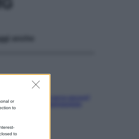
MG
ggi anche
Contare le calorie serve ancora?
sonal or
La risposta della nutrizionista
ection to
nterest-
closed to