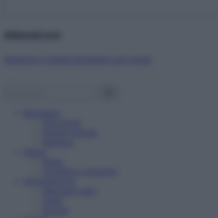
Abbonati ora!
Starbene ti regala benessere ogni mese!
Benessere
Psicologia
Rimedi naturali
Bellezza
Salute
News
Problemi e soluzioni
Alimentazione
Mangiare sano
Diete
Ricette