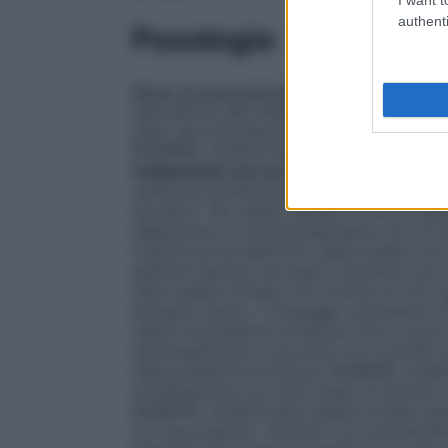
authenti
Posologia
Modo di somministrazione
Uso orale. Si
ogni giorno alla stessa ora. RAMIPRIL AL
pasti, perché l’assunzione di cibo non mod
RAMIPRIL ALMUS deve essere deglutito c
trattamento con un diuretico
Dopo l’ini
verificare ipotensione; questa e più prob
diuretico. Per questi pazienti è raccoma
deplezione di volume plasmatico e/o di sal
3 giorni prima dell’inizio della terapia 
pazienti ipertesi nei quali il diuretico 
deve essere iniziata con la dose di 1,25 m
potassio sierico. Il dosaggio successivo
valore di pressione arteriosa che si vuol
individualizzata in accordo con il profilo 
della pressione arteriosa. RAMIPRIL ALMU
combinazione con altre classi di farmaci 
RAMIPRIL ALMUS deve essere iniziato gra
2,5 mg al giorno. Pazienti con una iperat