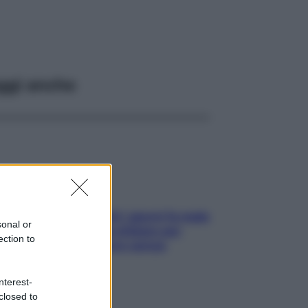
ggi anche
Doccia, lavarsi tutti i giorni fa male
sonal or
alla pelle? I miti da sfatare per
ection to
proteggerla davvero senza
stressarla
nterest-
closed to