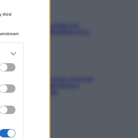
 third
Aria condizionata: usala così,
senza rischiare raffreddore & Co.
Downstream
er and store
to grant or
ed purposes
Mindfulness tra le vette: a Cortina
due giorni lontani da stress e
ansia da smartphone