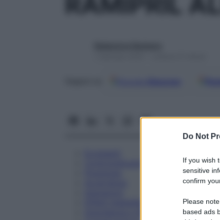
RAMIPRIL A
Redazione Starbene
1 Gennaio 2025 – Lettura 21 minuti
Google
Discover
Fon
Seguici su
Do Not Pr
Eccipienti
If you wish 
Controindicazioni
sensitive in
Posologia
confirm your
Avvertenze
Interazioni
Please note
Effetti Indesiderati
Gravidanza e Allattamento
based ads b