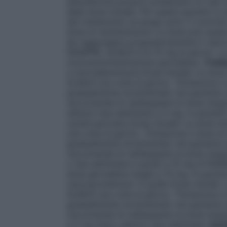
aldosterone possono presentare un calo e
della dose iniziale. Per questi pazienti si
del trattamento avvenga sotto il controll
dose di mantenimento
La dose può essere
da raggiungere progressivamente il valore
RAMIPRIL ALMUS è di 10 mg al giorno. La 
monosomministrazione giornaliera.
Tratt
e microalbuminuria
Dose iniziale:
La dose
ALMUS una volta al giorno.
Titolazione e
gradualmente incrementato nel paziente sull
raccomanda di raddoppiare la dose singo
ulteriori due settimane a 5 mg.
In pazient
cardiovascolare
Dose iniziale
: La dose i
una volta al giorno.
Titolazione e dose d
gradualmente incrementato nel paziente sull
raccomanda di raddoppiare la dose sing
o due settimane e quindi a 10 mg di RAMI
dose giornaliera target e 10 mg.
In pazien
macroproteinuria ≥3 g/die
Dose iniziale:
ALMUS una volta al giorno.
Titolazione 
gradualmente incrementato nel paziente sull
raccomanda di raddoppiare la dose singol
a 5 mg dopo ulteriori due settimane.
Insu