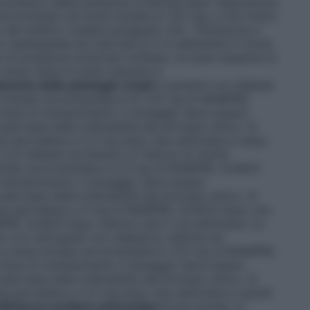
ccessivo della pressione arteriosa dopo l’assunzione
 raccomanda una dose iniziale di 1,25 mg, e che l’inizio
o del medico (vedere paragrafo 4.4).
Titolazione e
 raddoppiata ad intervalli di 2–4 settimane in modo
 di pressione arteriosa richiesto; la dose massima di
dose viene di solito assunta in
amento delle patologie renali
In pazienti con diabete
 iniziale raccomandata è di 1,25 mg di RAMIPRIL
 dose di mantenimento
: Il dosaggio deve essere
a base della tollerabilità del principio attivo. Si
la giornaliera a 2,5 mg dopo due settimane e dopo
i con diabete ed almeno un fattore di rischio
niziale raccomandata è 2,5 mg di RAMIPRIL ALMUS
i mantenimento:
Il dosaggio deve essere
a base della tollerabilità del principio attivo. Si
ola giornaliera a 5 mg di RAMIPRIL ALMUS dopo una
PRIL ALMUS dopo ulteriori due o tre settimane. La
ti con nefropatia non diabetica, definita da
La dose iniziale raccomandata è 1,25 mg di RAMIPRIL
e dose di mantenimento
Il dosaggio deve essere
a base della tollerabilità del principio attivo. Si
a giornaliera a 2,5 mg dopo due settimane e quindi
fficienza cardiaca sintomatica
Dose iniziale:
In