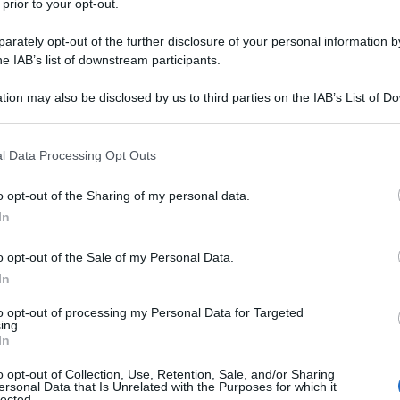
 prior to your opt-out.
rately opt-out of the further disclosure of your personal information by
he IAB’s list of downstream participants.
tion may also be disclosed by us to third parties on the IAB’s List of 
Descrizione tipo ricetta:
RR – RIPETIBILE
 that may further disclose it to other third parties.
10V IN 6MESI
 that this website/app uses one or more Google services and may gath
l Data Processing Opt Outs
Forma farmaceutica:
COMPRESSE
including but not limited to your visit or usage behaviour. You may click 
 to Google and its third-party tags to use your data for below specifi
o opt-out of the Sharing of my personal data.
ogle consent section.
In
ento delle patologie renali Nefropatia glomerulare
o opt-out of the Sale of my Personal Data.
nza di microalbuminuria. Nefropatia glomerulare
oteinuria in pazienti con almeno un fattore di rischio
In
 Nefropatia glomerulare non diabetica conclamata,
ere paragrafo 5.1). – Trattamento dell’insufficienza
to opt-out of processing my Personal Data for Targeted
ing.
daria dopo infarto miocardico acuto: riduzione della
In
iocardico in pazienti con segni clinici di
po 48 ore dall’insorgenza dell’infarto miocardico
o opt-out of Collection, Use, Retention, Sale, and/or Sharing
ersonal Data that Is Unrelated with the Purposes for which it
lected.