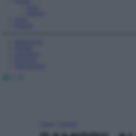
Fitness
Sport
Esercizi
Video
Podcast
Medicina AZ
Farmaci
Calcolatori
Oroscopo
Abbonamenti
Facebook
X
Instagram
Home
»
Farmaci