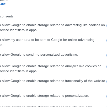
Out
consents
idrato Croscarmellosa sodica Amido
o allow Google to enable storage related to advertising like cookies on
rro ossido giallo (soltanto nelle compresse da 2,5 e
evice identifiers in apps.
 compresse da 5 mg)
o allow my user data to be sent to Google for online advertising
s.
to allow Google to send me personalized advertising.
o qualsiasi degli eccipienti elencati nel paragrafo 6.1 o
ore dell’Enzima di Conversione dell’Angiotensina). •
patico o pregresso angioedema con ACE–inibitori o
o allow Google to enable storage related to analytics like cookies on
portano il sangue a contatto con superfici caricate
evice identifiers in apps.
nosi bilaterale significativa dell’arteria renale o
nico funzionante. • Secondo e terzo trimestre di
o allow Google to enable storage related to functionality of the website
• Ramipril non deve essere usato in pazienti con
. • L’uso concomitante di Ramipril Almus con
icato nei pazienti affetti da diabete mellito o
o allow Google to enable storage related to personalization.
azione glomerulare GFR < 60 ml/min/1.73 m²) (vedere
o allow Google to enable storage related to security, including