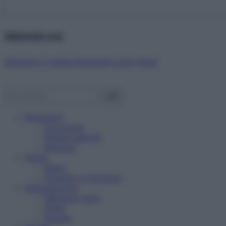
Abbonati ora!
Starbene ti regala benessere ogni mese!
Benessere
Psicologia
Rimedi naturali
Bellezza
Salute
News
Problemi e soluzioni
Alimentazione
Mangiare sano
Diete
Ricette