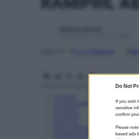
RAMIPRIL A
Redazione Starbene
1 Gennaio 2025 – Lettura 22 minuti
Google
Discover
Fon
Seguici su
Do Not Pr
Eccipienti
If you wish 
Controindicazioni
sensitive in
Posologia
confirm your
Avvertenze
Interazioni
Please note
Effetti Indesiderati
Gravidanza e Allattamento
based ads b