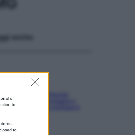
MG
ggi anche
Fame dopo cena? Perché
sonal or
succede e 6 snack leggeri e
ection to
appetitosi che non rovinano il
sonno
nterest-
closed to