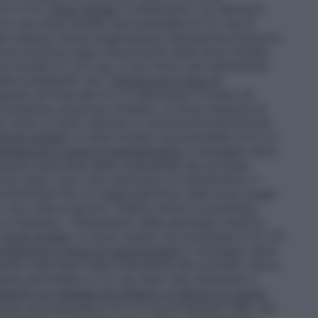
.5 e 5.1).
Dose iniziale
Il trattamento con Ramipril
on una dose iniziale raccomandata di 2,5 mg al
 del sistema renina-angiotensina-aldosterone possono
ne arteriosa dopo l’assunzione della dose iniziale.
 iniziale di 1,25 mg, e che l’inizio del trattamento
dere paragrafo 4.4).
Titolazione e dose di
iata ad intervalli di 2-4 settimane in modo da
 pressione arteriosa richiesto; la dose massima di
se viene di solito assunta in monosomministrazione
Dose iniziale
La dose iniziale raccomandata è di 2,5
itolazione e dose di mantenimento
Il dosaggio deve
nte sulla base della tollerabilità del principio
dose dopo una o due settimane di trattamento e –
crementarla fino al raggiungimento della dose target
 una volta al giorno. Vedere anche la posologia
 un diuretico.
Trattamento delle patologie renali
In
:
Dose iniziale
La dose iniziale raccomandata è di 1,25
itolazione e dose di mantenimento
Il dosaggio deve
te sulla base della tollerabilità del principio attivo.
gola giornaliera a 2,5 mg dopo due settimane e
azienti con diabete ed almeno un fattore di rischio
ziale raccomandata è di 2,5 mg di Ramipril ABC una