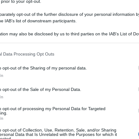
 prior to your opt-out.
rately opt-out of the further disclosure of your personal information by
he IAB’s list of downstream participants.
tion may also be disclosed by us to third parties on the IAB’s List of 
Descrizione tipo ricetta:
RR – RIPETIBILE
 that may further disclose it to other third parties.
10V IN 6MESI
 that this website/app uses one or more Google services and may gath
l Data Processing Opt Outs
Forma farmaceutica:
COMPRESSE
including but not limited to your visit or usage behaviour. You may click 
DIVISIBILI
 to Google and its third-party tags to use your data for below specifi
o opt-out of the Sharing of my personal data.
ogle consent section.
ione cardiovascolare: riduzione della morbilità e
In
: • patologie cardiovascolari aterotrombotiche
he o ictus, o patologie vascolari periferiche) o •
o opt-out of the Sale of my Personal Data.
cardiovascolare (vedere paragrafo 5.1) – Trattamento
In
ulare diabetica incipiente, definita dalla presenza di
e diabetica conclamata, definita da macroproteinuria
to opt-out of processing my Personal Data for Targeted
io cardiovascolare (vedere paragrafo 5.1) •
ing.
clamata definita da macroproteinuria ≥ 3 g/die
In
’insufficienza cardiaca sintomatica. – Prevenzione
: riduzione della mortalità dopo la fase acuta
o opt-out of Collection, Use, Retention, Sale, and/or Sharing
ersonal Data that Is Unrelated with the Purposes for which it
ni clinici di insufficienza cardiaca quando iniziato
lected.