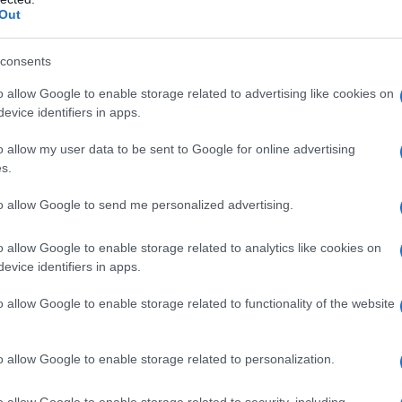
miocardico acuto.
Out
consents
o allow Google to enable storage related to advertising like cookies on
ais pregelatinizzato cellulosa microcristallina sodio
evice identifiers in apps.
2.
5 mg compresse
ipromellosa amido di mais
a sodio stearilfumarato ossido di ferro rosso E 172.
10
o allow my user data to be sent to Google for online advertising
pregelatinizzato cellulosa microcristallina sodio
s.
to allow Google to send me personalized advertising.
o allow Google to enable storage related to analytics like cookies on
evice identifiers in apps.
o qualsiasi degli eccipienti elencati al paragrafo 6.1 o
ma di Conversione dell’Angiotensina) – Riscontro
o allow Google to enable storage related to functionality of the website
diopatico o pregresso angioedema con ACE inibitori
e portano il sangue a contatto con superfici caricate
nosi bilaterale significativa dell’arteria renale o
o allow Google to enable storage related to personalization.
nico funzionante. – Secondo e terzo trimestre di
 Ramipril non deve essere usato in pazienti con
i. – L’uso concomitante di RAMIPRIL ABC con
o allow Google to enable storage related to security, including