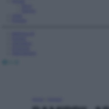
Fitness
Sport
Esercizi
Video
Podcast
Medicina AZ
Farmaci
Calcolatori
Oroscopo
Abbonamenti
Facebook
X
Instagram
Home
»
Farmaci