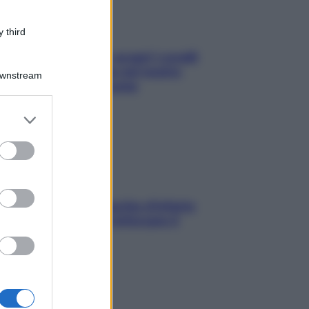
 third
Non solo Maldive: scopri i coralli
che si nascondono nel nostro
Downstream
Mediterraneo (e come
proteggerli)
er and store
to grant or
ed purposes
In menopausa il rischio d’infarto
aumenta: è ora di rinforzare il
cuore