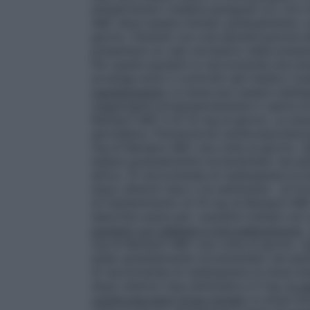
antipertensivi (vedere paragrafi 4.3, 4.4, 4
ABC deve essere iniziato gradualmente, c
giorno. Pazienti con una iperattivazione
presentare un calo eccessivo della pressio
Per questi pazienti si raccomanda una dose
avvenga sotto il controllo del medico (ve
mantenimento
La dose può essere raddopp
raggiungere progressivamente il valore di
Ramipril ABC è di 10 mg al giorno. La do
giornaliera.
Prevenzione cardiovascolare
mg di Ramipril ABC una volta al giorno.
T
essere gradualmente incrementato nel pazie
attivo. Si raccomanda di raddoppiare la 
dopo ulteriori due o tre settimane – di in
di mantenimento di 10 mg di Ramipril ABC
descritta sopra per i pazienti trattati con
pazienti con diabete e microalbuminuria
mg di Ramipril ABC una volta al giorno.
T
esser gradualmente incrementato nel pazien
Si raccomanda di raddoppiare la dose sin
dopo ulteriori due settimane a 5 mg.
In p
cardiovascolare
Dose iniziale
La dose ini