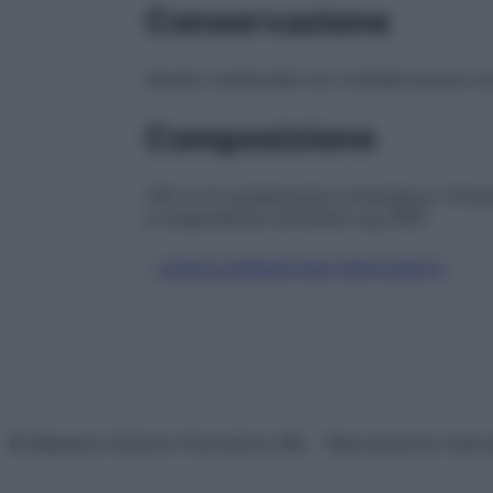
Conservazione
Questo medicinale non richiede alcuna co
Composizione
100 ml di sospensione contengono: Princi
a cloperastina cloridrato mg 400)
LEVOCLOPERASTINA FENTIZOATO
© Belpietro Edizioni Periodiche SRL – Riproduzione riser