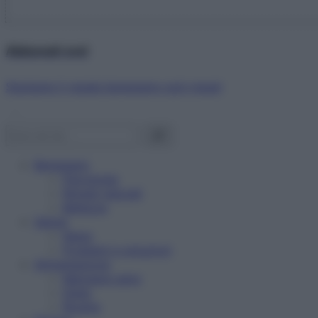
Abbonati ora!
Starbene ti regala benessere ogni mese!
Benessere
Psicologia
Rimedi naturali
Bellezza
Salute
News
Problemi e soluzioni
Alimentazione
Mangiare sano
Diete
Ricette