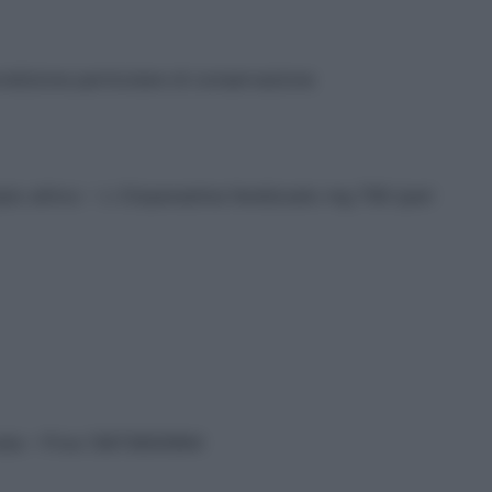
ndizione particolare di conservazione
pio attivo: – L-Cloperastina fendizoato mg 708 (pari
vata – P.Iva 13673600964