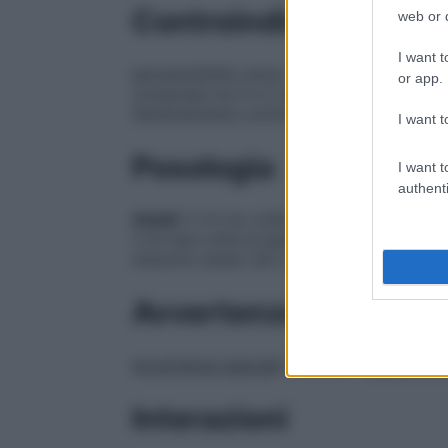
Controindicazioni
web or d
I want t
Ipersensibilità verso uno dei componenti d
or app.
compresa tra 0 e 2 anni, si sconsiglia l’u
Generalmente controindicato in gravidan
I want t
Posologia
I want t
authenti
Adulti
: 5 ml tre volte al giorno.
Bambini
: 
3 ml due volte al giorno; tra 7 e 15 anni:
misurino tarato da 2-3-5 ml.
Avvertenze
Avvertenze speciali
: Nessuna.
Speciali pr
Interazioni