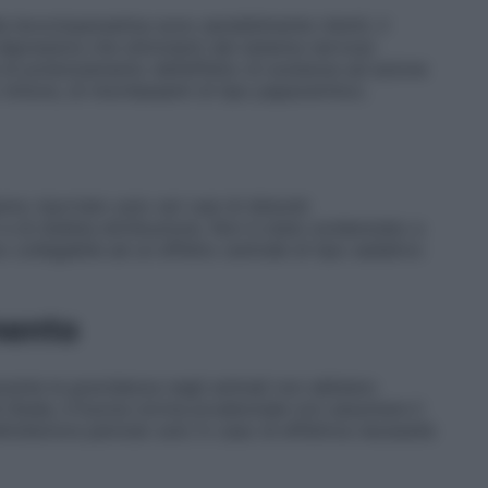
la levocloperastina sono sensibilmente ridotti, il
depressive che stimolanti del sistema nervoso
à di potenziamento dell’effetto di sostanze ad azione
minore, di miorilassanti di tipo papaverinico.
anno riportato solo rari casi di disturbi
ori e di dubbia attribuzione. Non è stato evidenziato a
 collegabile ad un effetto centrale di tipo sedativo
mento
durante la gravidanza negli animali non abbiano
tà fetale, è buona norma prudenziale non assumere il
l’ulteriore periodo solo in caso di effettiva necessità