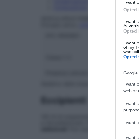
Conservazione
I want t
Composizione
Opted 
AESCULAPIUS FARMACEUTICI Srl
I want 
Principio attivo:
LEVOCLOPERASTINA FE
Advertis
Opted 
ATC:
R05DB21
I want t
of my P
was col
Opted 
Classe 1:
C
Presenza Lattosio:
No
Google 
Sedativo della tosse.
I want t
web or d
Eccipienti
I want t
purpose
100 ml di sospensione contengono: Gomma x
p-idrossibenzoato, Propile p-idrossiben
I want 
addizionali
: Può causare reazioni allergic
I want t