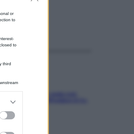
L
sonal or
ection to
ggi anche
nterest-
closed to
 third
Downstream
Aria condizionata: usala così,
er and store
senza rischiare raffreddore & Co.
to grant or
ed purposes