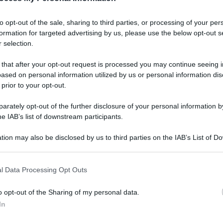
OS SOSP FL 200M
to opt-out of the sale, sharing to third parties, or processing of your per
formation for targeted advertising by us, please use the below opt-out s
 selection.
Le
 that after your opt-out request is processed you may continue seeing i
ased on personal information utilized by us or personal information dis
ti preferite
 prior to your opt-out.
rately opt-out of the further disclosure of your personal information by
he IAB’s list of downstream participants.
tion may also be disclosed by us to third parties on the IAB’s List of 
 that may further disclose it to other third parties.
 that this website/app uses one or more Google services and may gath
l Data Processing Opt Outs
including but not limited to your visit or usage behaviour. You may click 
 to Google and its third-party tags to use your data for below specifi
o opt-out of the Sharing of my personal data.
ogle consent section.
In