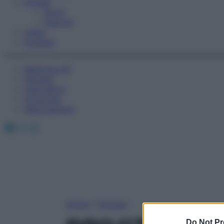
Fitness
Sport
Esercizi
Video
Podcast
Medicina AZ
Farmaci
Calcolatori
Oroscopo
Abbonamenti
Facebook
X
Instagram
Home
»
Farmaci
Do Not Pr