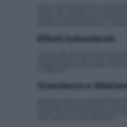
Anche se gli effetti secondari centrali del
farmaco può interagire con sostanze sia 
centrale. Va tenuta presente la possibilit
antistaminica/antiserotoninica e, in grado 
Effetti Indesiderati
I risultati delle sperimentazioni cliniche h
gastrointestinali, di natura lieve, transit
dosaggi terapeutici alcun segno o sintomo
o eccitatorio.
Gravidanza e Allatta
Sebbene gli studi di tossicità effettuati 
evidenziato attività teratogena e tossici
farmaco nei primi mesi di gravidanza e nel
sotto il diretto controllo del medico.