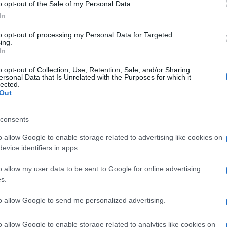
o opt-out of the Sale of my Personal Data.
In
to opt-out of processing my Personal Data for Targeted
NTIZOATO
ing.
In
Descrizione tipo ricetta:
RR – RIPETIBILE
10V IN 6MESI
o opt-out of Collection, Use, Retention, Sale, and/or Sharing
ersonal Data that Is Unrelated with the Purposes for which it
lected.
Out
Forma farmaceutica:
SOSPENSIONE ORALE
consents
o allow Google to enable storage related to advertising like cookies on
evice identifiers in apps.
o allow my user data to be sent to Google for online advertising
s.
antana, Poliossietilene stearato, Xilitolo, Metile
zoato, Aroma di banana, Acqua deionizzata.
Note
to allow Google to send me personalized advertising.
he anche ritardate.
o allow Google to enable storage related to analytics like cookies on