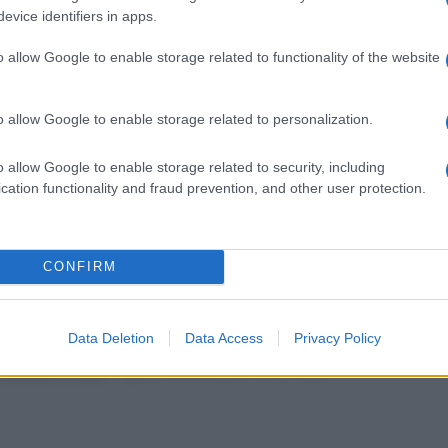
evice identifiers in apps.
o allow Google to enable storage related to functionality of the website
el prodotto. Per l’assenza di studi nella fascia di età
so del farmaco nella primissima infanzia.
za.
o allow Google to enable storage related to personalization.
o allow Google to enable storage related to security, including
cation functionality and fraud prevention, and other user protection.
tra 2 e 4 anni: 2 ml due volte al giorno; tra 4 e 7 anni:
 5 ml due volte al giorno. Alla confezione è annesso un
CONFIRM
Data Deletion
Data Access
Privacy Policy
ecauzioni d’uso
: Agitare bene prima dell’uso