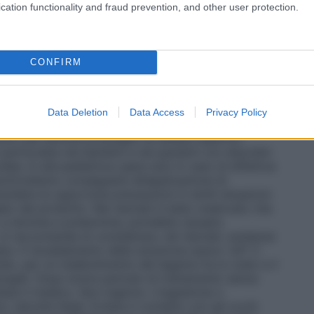
cation functionality and fraud prevention, and other user protection.
CONFIRM
’uso, specie se prolungato, dei prodotti ad uso locale,
lizzazione, in tal caso interrompere il trattamento e
guato. Usare con cautela in soggetti con patologie
Data Deletion
Data Access
Privacy Policy
eccessivamente estese e non applicare con bendaggio
lizzo per periodi prolungati su estese superfici
particolare nei bambini e nei pazienti con disordini
oidea. In età pediatrica usare solo in caso di effettiva
potiroidismo conseguenti all’applicazione di
endere le opportune precauzioni in simili situazioni
gato del prodotto. Nei neonati è stato osservato che
ci, a termine e pretermine, potrebbe causare
, si raccomanda di considerare, nei neonati, sostanze
lare. Il riscaldamento della soluzione sopra i 43° C
dio, per un indebolimento del legame tra lo iodio e il
ungati. Dopo breve periodo di trattamento senza
ltare il medico. Non ingerire. L’ingestione o
 talvolta fatali. Evitare il contatto con gli occhi.