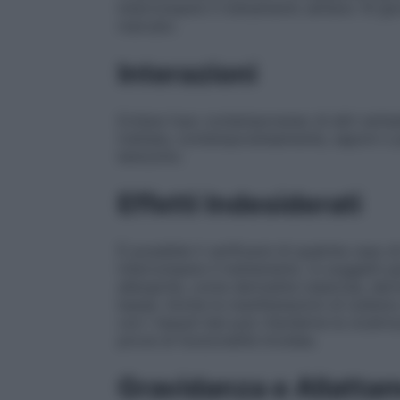
Interrompere il trattamento almeno 10 gior
marcato.
Interazioni
Evitare l’uso contemporaneo di altri antis
trattata, contemporaneamente, saponi o 
benzoino.
Effetti Indesiderati
È possibile il verificarsi di qualche caso di
interrompere il trattamento. In soggetti pa
allergiche, come dermatite tuberosa, derma
bassa. Anche le manifestazioni di iodismo 
con i tessuti lesi può ritardarne la cicatr
prove di funzionalità tiroidea.
Gravidanza e Allatta