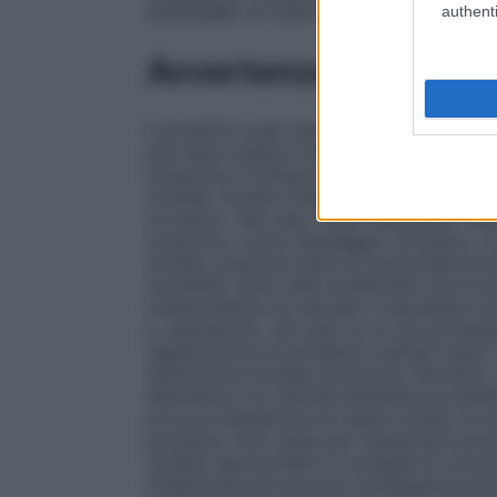
SUPERARE LE DOSI CONSIGLIATE.
authenti
Avvertenze
Il prodotto è per esclusivo uso esterno. L
può dare origine a fenomeni di ipersensibi
instaurare il trattamento sintomatico ade
tiroidee. Evitare l’impiego su superfici 
occlusivo. Nel caso fosse necessario l’uti
corporee o sotto bendaggio occlusivo, in 
tiroidei, praticare tests di funzionalità tir
necessità. Sono stati evidenziati casi di i
iodopovidone sui neonati: è necessario pr
e, soprattutto, nel caso di un uso prolun
l’applicazione di antisettici iodinati topi
disfunzione tiroidea transitoria. Pertanto
alternative con attività antibatterica simi
provoca liberazione di vapori tossici di io
povidone. Non usare per trattamenti prol
risultati apprezzabili si consiglia di consu
l’inalazione può portare conseguenze gravi,