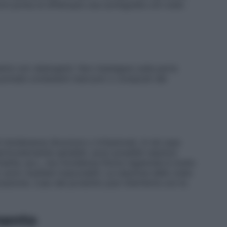
ni prima di effettuare una scintigrafia con iodio
ettici e/o detergenti. Non impiegare sulla parte
pomate contenenti mercurio o composti del
 intolleranza (bruciore o irritazione). In tal caso
rticolarmente sensibili, sono possibili reazioni
tite, ecc., ma l’incidenza finora registrata è molto
sono risultate trascurabili. La reazione dello iodio
izzazione. L’uso del prodotto può interferire con le
mento