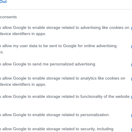
Out
consents
ibilità al principio attivo o ad uno qualsiasi degli
o allow Google to enable storage related to advertising like cookies on
tti con patologie tiroidee. Sconsigliato l’uso su
evice identifiers in apps.
e aree di cute danneggiata, come per il lavaggio
ite purulenta: in queste situazioni possono aumentare
o allow my user data to be sent to Google for online advertising
nel sangue e conseguentemente nelle urine. Non
s.
nto dello iodio connesso con l’uso di iodopovidone,
rso la via renale, né metabolizzato, può causare
to allow Google to send me personalized advertising.
bolica, neutropenia), compresi quelli ben noti sulla
eggero, oppure, nei casi di ipertiroidismo latente, il
o allow Google to enable storage related to analytics like cookies on
tossica. L’assorbimento di iodio può interferire con i
evice identifiers in apps.
i ricerca del sangue occulto nelle feci e nelle urine,
lo iodio.
o allow Google to enable storage related to functionality of the website
o allow Google to enable storage related to personalization.
Tamponare la cute con cotone abbondantemente
o allow Google to enable storage related to security, including
sario, per un massimo di 3–4 volte al giorno. NON