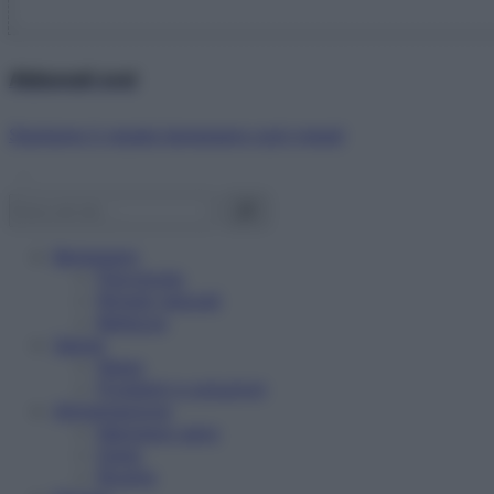
Abbonati ora!
Starbene ti regala benessere ogni mese!
Benessere
Psicologia
Rimedi naturali
Bellezza
Salute
News
Problemi e soluzioni
Alimentazione
Mangiare sano
Diete
Ricette