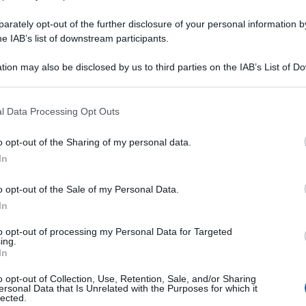
rately opt-out of the further disclosure of your personal information by
he IAB’s list of downstream participants.
tion may also be disclosed by us to third parties on the IAB’s List of 
Descrizione tipo ricetta:
OSP – USO
 that may further disclose it to other third parties.
OSPEDALIERO
 that this website/app uses one or more Google services and may gath
l Data Processing Opt Outs
including but not limited to your visit or usage behaviour. You may click 
Forma farmaceutica:
SOLUZIONE
 to Google and its third-party tags to use your data for below specifi
CUTANEA
o opt-out of the Sharing of my personal data.
ogle consent section.
In
o opt-out of the Sale of my Personal Data.
ne del campo operatorio; disinfezione della cute
In
to opt-out of processing my Personal Data for Targeted
ing.
In
o opt-out of Collection, Use, Retention, Sale, and/or Sharing
acido citrico anidro, glicerina, sodio idrossido, acqua
ersonal Data that Is Unrelated with the Purposes for which it
lected.