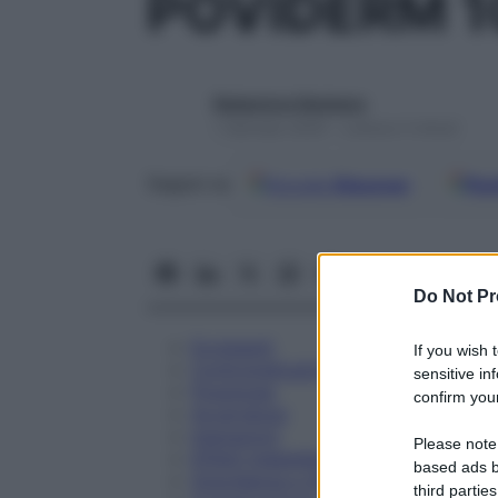
POVIDERM 1
Redazione Starbene
1 Gennaio 2025 – Lettura 4 minuti
Google
Discover
Fon
Seguici su
Do Not Pr
Eccipienti
If you wish 
Controindicazioni
sensitive in
Posologia
confirm your
Avvertenze
Interazioni
Please note
Effetti Indesiderati
based ads b
Gravidanza e Allattamento
third parties