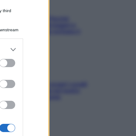
 third
Fame dopo cena? Perché
succede e 6 snack leggeri e
Downstream
appetitosi che non rovinano il
sonno
er and store
to grant or
ed purposes
Non solo Maldive: scopri i coralli
che si nascondono nel nostro
Mediterraneo (e come
proteggerli)