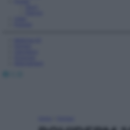
Fitness
Sport
Esercizi
Video
Podcast
Medicina AZ
Farmaci
Calcolatori
Oroscopo
Abbonamenti
Facebook
X
Instagram
Home
»
Farmaci