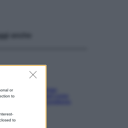
ggi anche
Capelli spezzati lungo
sonal or
l’attaccatura? Scopri come
ection to
risolvere l’annoso problema
nterest-
closed to