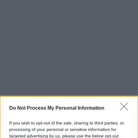
Do Not Process My Personal Information
If you wish to opt-out of the sale, sharing to third parties, or
processing of your personal or sensitive information for
targeted advertising by us, please use the below opt-out