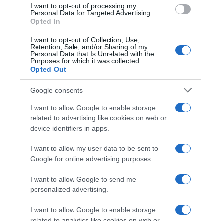
use your data for below specified purposes in below Google
I want to opt-out of processing my
consent section.
Personal Data for Targeted Advertising.
Opted In
I want to opt-out of Collection, Use,
Retention, Sale, and/or Sharing of my
Personal Data that Is Unrelated with the
Purposes for which it was collected.
Opted Out
Google consents
I want to allow Google to enable storage
related to advertising like cookies on web or
device identifiers in apps.
I want to allow my user data to be sent to
Google for online advertising purposes.
I want to allow Google to send me
personalized advertising.
I want to allow Google to enable storage
related to analytics like cookies on web or