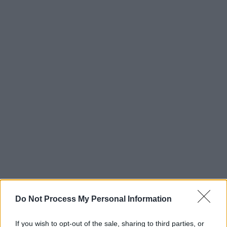
Do Not Process My Personal Information
If you wish to opt-out of the sale, sharing to third parties, or