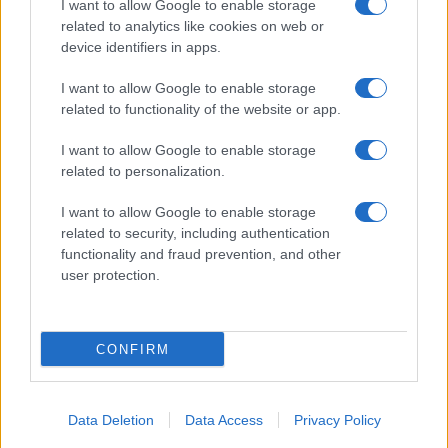
I want to allow Google to enable storage
related to analytics like cookies on web or
device identifiers in apps.
I want to allow Google to enable storage
related to functionality of the website or app.
I want to allow Google to enable storage
related to personalization.
I want to allow Google to enable storage
related to security, including authentication
functionality and fraud prevention, and other
user protection.
CONFIRM
Data Deletion
Data Access
Privacy Policy