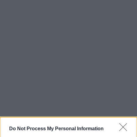
Do Not Process My Personal Information