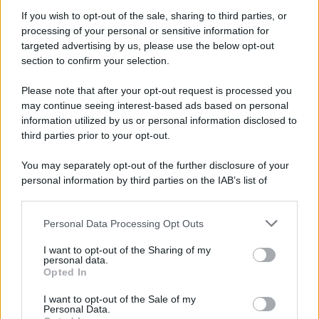
If you wish to opt-out of the sale, sharing to third parties, or
processing of your personal or sensitive information for
targeted advertising by us, please use the below opt-out
section to confirm your selection.
Please note that after your opt-out request is processed you
may continue seeing interest-based ads based on personal
information utilized by us or personal information disclosed to
third parties prior to your opt-out.
You may separately opt-out of the further disclosure of your
personal information by third parties on the IAB’s list of
downstream participants.
Personal Data Processing Opt Outs
This information may also be disclosed by us to third parties
on the IAB’s List of Downstream Participants that may further
I want to opt-out of the Sharing of my
disclose it to other third parties.
personal data.
Opted In
Please note that this website/app uses one or more Google
services and may gather and store information including but
I want to opt-out of the Sale of my
Personal Data.
not limited to your visit or usage behaviour. You may click to