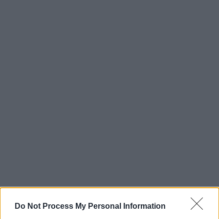
Do Not Process My Personal Information