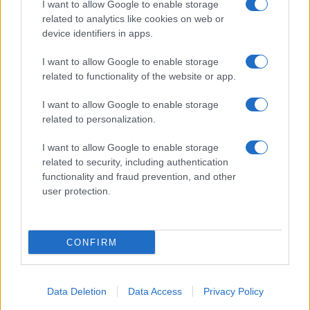
I want to allow Google to enable storage
related to analytics like cookies on web or
device identifiers in apps.
I want to allow Google to enable storage
related to functionality of the website or app.
I want to allow Google to enable storage
related to personalization.
I want to allow Google to enable storage
related to security, including authentication
functionality and fraud prevention, and other
user protection.
CONFIRM
Data Deletion
Data Access
Privacy Policy