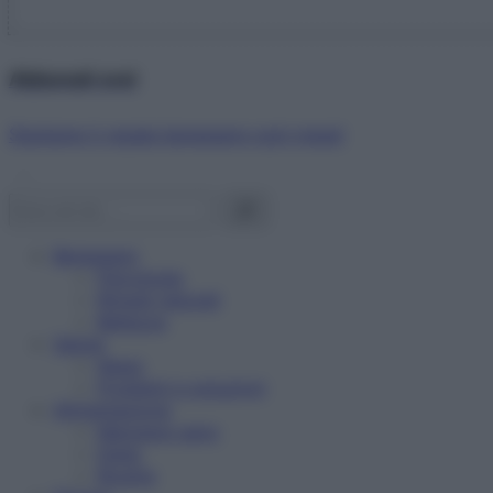
Abbonati ora!
Starbene ti regala benessere ogni mese!
Benessere
Psicologia
Rimedi naturali
Bellezza
Salute
News
Problemi e soluzioni
Alimentazione
Mangiare sano
Diete
Ricette