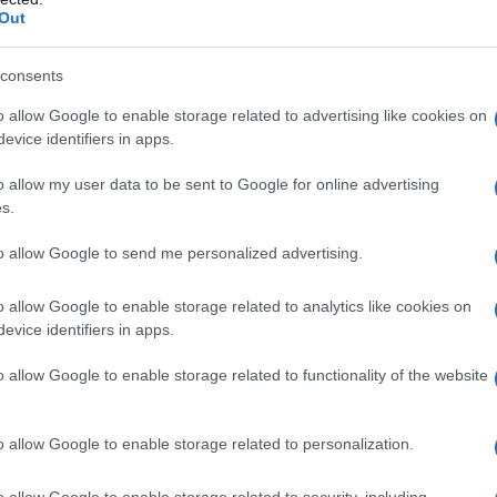
Out
i situazioni: • ipersensibilità al principio attivo
consents
li eccipienti. • Tumori pituitari a rilascio di
affetti da compromissione epatica moderata o grave
o allow Google to enable storage related to advertising like cookies on
n noto prolungamento degli intervalli di conduzione
evice identifiers in apps.
 nei pazienti affetti da significativi disturbi
stenti, ad esempio insufficienza cardiaca congestizia
o allow my user data to be sent to Google for online advertising
e concomitante di tutti i farmaci noti per prolungare
s.
ina (vedere paragrafi 4.4 e 4.5). • somministrazione
A4 (indipendentemente dai rispettivi effetti sul
to allow Google to send me personalized advertising.
re paragrafo 4.5). PERMOTIL 10 mg compresse non
 una stimolazione della motilità gastrica può risultare
truzione meccanica o perforazione.
o allow Google to enable storage related to analytics like cookies on
evice identifiers in apps.
o allow Google to enable storage related to functionality of the website
ilizzato alla minima dose efficace per la durata
nausea e vomito. Si raccomanda l’assunzione orale di
o allow Google to enable storage related to personalization.
. In caso di assunzione dopo i pasti,
 rallentato. I pazienti devono cercare di assumere
o allow Google to enable storage related to security, including