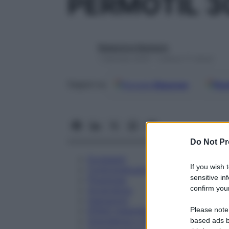
PERMOTIL 3
Redazione Starbene
1 Gennaio 2025 – Lettura 11 minuti
Google
Discover
Fon
Seguici su
Do Not Pr
Eccipienti
If you wish 
Controindicazioni
sensitive in
Posologia
confirm your
Avvertenze
Interazioni
Please note
Effetti Indesiderati
Gravidanza e Allattamento
based ads b