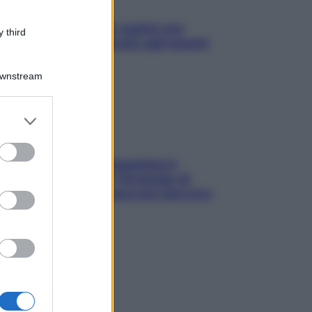
L’oroscopo food di Jupiter per
 third
l’estate 2026 dedicato agli amanti
del cibo
Downstream
er and store
to grant or
ed purposes
La trappola della dopamina ti
segue in spiaggia? Strategie di
digital detox per staccare davvero