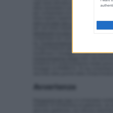
ogni dose all’orario prestabilito. Se una 
authenti
deve riprendere il programma di dosaggi
per compensare la dimenticanza della dos
deve essere superiore a una settimana.
Ad
anni e di peso pari o superiore a 35 kg)
: 
per una dose massima di 30 mg al giorno
adolescenti di peso inferiore a 35 kg
A ca
compresse non sono idonee per l’utilizzo 
kg.
Compromissione epatica
PERMOTIL 10
compromissione epatica moderata o grave
modificare il dosaggio in caso di comprom
Compromissione renale
Dato che l’emivit
presenza di compromissione renale grave,
dosaggio di PERMOTIL 10 mg compresse de
seconda della gravità della compromission
Avvertenze
Precauzioni per l’uso
Le compresse contengo
ereditari di intolleranza al galattosio, da
glucosio-galattosio, non devono assumer