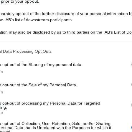
 prior to your opt-out.
rately opt-out of the further disclosure of your personal information by
he IAB’s list of downstream participants.
O
tion may also be disclosed by us to third parties on the IAB’s List of 
Descrizione tipo ricetta:
RR – RIPETIBILE
 that may further disclose it to other third parties.
10V IN 6MESI
 that this website/app uses one or more Google services and may gath
l Data Processing Opt Outs
Forma farmaceutica:
COMPRESSE
including but not limited to your visit or usage behaviour. You may click 
 to Google and its third-party tags to use your data for below specifi
o opt-out of the Sharing of my personal data.
ogle consent section.
In
alleviare i sintomi di nausea e vomito.
o opt-out of the Sale of my Personal Data.
In
to opt-out of processing my Personal Data for Targeted
ing.
one K 30 (E1201), sodio laurilsolfato, cellulosa
In
 anidra (E551) e magnesio stearato (E470B).
o opt-out of Collection, Use, Retention, Sale, and/or Sharing
ersonal Data that Is Unrelated with the Purposes for which it
lected.