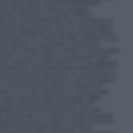
a nel latte materno umano è presumibilmente
denza del più elevato regime di dosaggio
sultare dannoso per il neonato. Pertanto,
e non è raccomandata alle madri che allattano al
terali di tipo neurologico sono rari (vedi paragrafo
e funzioni metaboliche e la barriera ematoencefalica
 mesi di vita, il rischio di effetti collaterali di tipo
coli. Pertanto, si raccomanda di determinare
tamente neonati, lattanti e bambini. Il sovradosaggio
ambini, ma occorre tenere in considerazioni altre
uso in bambini con peso inferiore a 35 kg.
Utilizzo in
 domperidone è prevalentemente metabolizzato nel
eve essere usato nei pazienti con compromissione
 di eliminazione di domperidone viene prolungata in
o di somministrazione ripetuta, la frequenza di
tta a una o due volte al giorno a seconda della
 essere necessario ridurre il dosaggio.
Effetti
ociato al prolungamento dell’intervallo QT
eglianza post-commercializzazione, sono stati
to dell’intervallo QT e
torsioni di punta
nei pazienti
devano pazienti con fattori di rischio confondenti,
mitante che potrebbero essere stati fattori