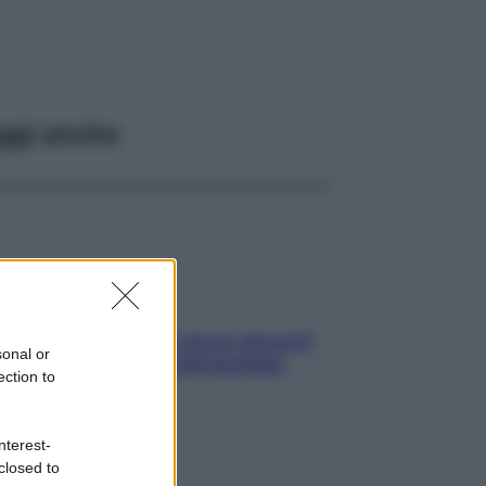
ggi anche
Contare le calorie serve ancora?
sonal or
La risposta della nutrizionista
ection to
nterest-
closed to