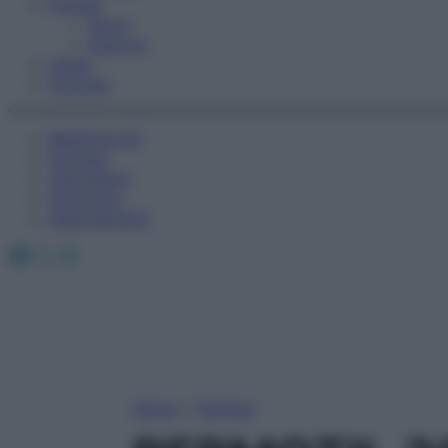
Fitness
Sport
Esercizi
Video
Podcast
Medicina AZ
Farmaci
Calcolatori
Oroscopo
Abbonamenti
Facebook
X
Instagram
Home
»
Farmaci