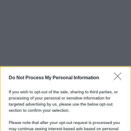
Do Not Process My Personal Information
If you wish to opt-out of the sale, sharing to third parties, or
processing of your personal or sensitive information for
targeted advertising by us, please use the below opt-out
section to confirm your selection.
Please note that after your opt-out request is processed you
may continue seeing interest-based ads based on personal