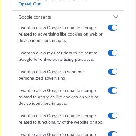
Opted Out
Google consents
I want to allow Google to enable storage
related to advertising like cookies on web or
device identifiers in apps.
I want to allow my user data to be sent to
Google for online advertising purposes.
I want to allow Google to send me
personalized advertising.
I want to allow Google to enable storage
related to analytics like cookies on web or
device identifiers in apps.
I want to allow Google to enable storage
related to functionality of the website or app.
I want to allow Google to enable storage