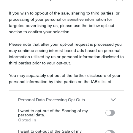
If you wish to opt-out of the sale, sharing to third parties, or
processing of your personal or sensitive information for
targeted advertising by us, please use the below opt-out
section to confirm your selection.
Please note that after your opt-out request is processed you
may continue seeing interest-based ads based on personal
information utilized by us or personal information disclosed to
third parties prior to your opt-out.
You may separately opt-out of the further disclosure of your
personal information by third parties on the IAB’s list of
downstream participants.
Personal Data Processing Opt Outs
This information may also be disclosed by us to third parties
on the IAB’s List of Downstream Participants that may further
I want to opt-out of the Sharing of my
disclose it to other third parties.
personal data.
Opted In
Please note that this website/app uses one or more Google
services and may gather and store information including but
I want to opt-out of the Sale of my