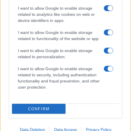
I want to allow Google to enable storage
related to analytics like cookies on web or
device identifiers in apps.
I want to allow Google to enable storage
related to functionality of the website or app.
I want to allow Google to enable storage
related to personalization.
I want to allow Google to enable storage
related to security, including authentication
functionality and fraud prevention, and other
user protection.
CONFIRM
Data Deletion
Data Access
Privacy Policy