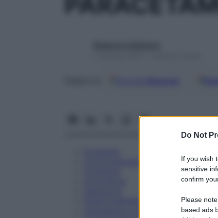
PARACETAM
Redazione Starbene
1 Gennaio 2025 – Lettura 6 minuti
Google
Discover
Fon
Seguici su
Do Not Pr
Eccipienti
If you wish 
Controindicazioni
sensitive in
Posologia
confirm your
Avvertenze
Interazioni
Please note
Effetti Indesiderati
Gravidanza e Allattamento
based ads b