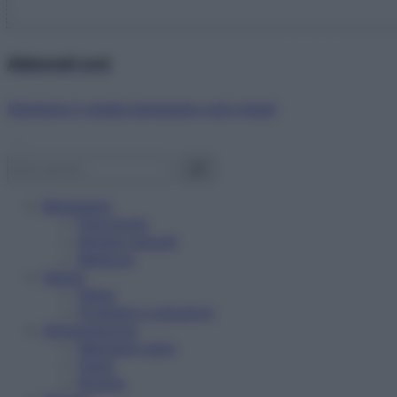
Abbonati ora!
Starbene ti regala benessere ogni mese!
Benessere
Psicologia
Rimedi naturali
Bellezza
Salute
News
Problemi e soluzioni
Alimentazione
Mangiare sano
Diete
Ricette