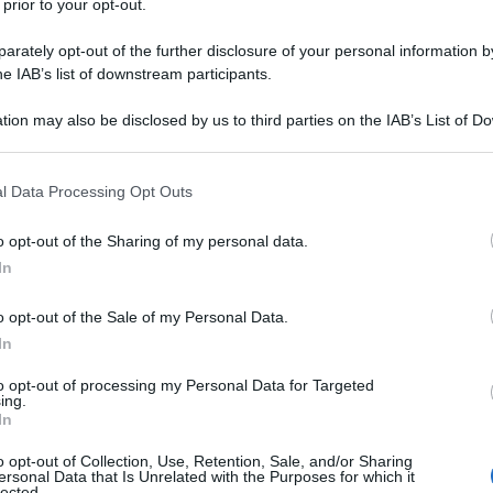
 prior to your opt-out.
rately opt-out of the further disclosure of your personal information by
he IAB’s list of downstream participants.
tion may also be disclosed by us to third parties on the IAB’s List of 
Descrizione tipo ricetta:
SOP – NON
 that may further disclose it to other third parties.
RICHIESTA
 that this website/app uses one or more Google services and may gath
l Data Processing Opt Outs
Forma farmaceutica:
SCIROPPO
including but not limited to your visit or usage behaviour. You may click 
 to Google and its third-party tags to use your data for below specifi
 di affezioni febbrili quali l’influenza, le malattie
o opt-out of the Sharing of my personal data.
ogle consent section.
to respiratorio, ecc.
Come analgesico
: cefalee,
In
dolorose di media entità, di varia origine.
o opt-out of the Sale of my Personal Data.
In
to opt-out of processing my Personal Data for Targeted
ing.
lo, saccarosio, sodio citrato, acido citrico, limone
In
o opt-out of Collection, Use, Retention, Sale, and/or Sharing
ersonal Data that Is Unrelated with the Purposes for which it
lected.