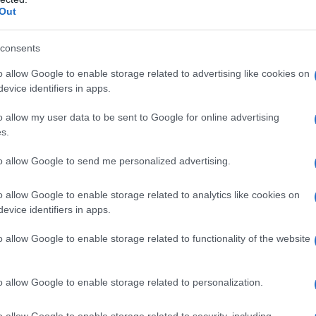
Out
alsiasi degli eccipienti. I medicinali a base di
enti affetti da grave anemia emolitica. Grave
consents
o allow Google to enable storage related to advertising like cookies on
evice identifiers in apps.
o allow my user data to be sent to Google for online advertising
s.
la posologia definita in funzione del loro peso
 del peso corporeo sono indicate a titolo di
 massima per via orale è di 3000 mg di paracetamolo
to allow Google to send me personalized advertising.
i di peso compreso tra 7 e 10 kg
)
: 5 ml alla volta (corrispondenti a 125 mg di
o allow Google to enable storage related to analytics like cookies on
dopo 6 ore, senza superare le 4 somministrazioni al
evice identifiers in apps.
 e 12 kg (approssimativamente tra i 18 ed i 24 mesi)
:
di paracetamolo), da ripetere se necessario dopo 4
o allow Google to enable storage related to functionality of the website
 al giorno. •
Bambini di peso compreso tra 13 e 20
ni):
10 ml alla volta (corrispondenti a 250 mg di
dopo 6 ore, senza superare le 4 somministrazioni al
o allow Google to enable storage related to personalization.
 e 25 kg (approssimativamente tra i 6 ed i 10 anni)
:
 di paracetamolo), da ripetere se necessario dopo 4
o allow Google to enable storage related to security, including