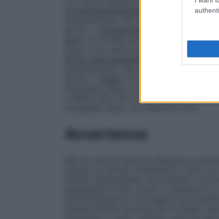
ore, senza superare le 6 somministrazioni
kg (approssimativamente tra gli 8 ed i 13
authenti
paracetamolo), da ripetere se necessario 
giorno. •
Adolescenti di peso compreso tr
anni)
: 20 ml alla volta (corrispondenti a
dopo 4 ore, senza superare le 6 somminist
50 kg (approssimativamente sopra i 15 a
paracetamolo), da ripetere se necessario 
giorno. •
Adulti
: 20 ml alla volta (corris
necessario dopo 4 ore, senza superare le 6
o febbre alta, 40 ml alla volta (corrispo
necessario dopo non meno di 4 ore.
Avvertenze
Nei rari casi di reazioni allergiche, la 
istituito un idoneo trattamento. Usare co
fosfato deidrogenasi. Dosi elevate o pr
epatopatia ad alto rischio e alterazioni a
somministrazione nei soggetti con insuffi
pazienti affetti da sindrome di Gilbert de
necessaria e sotto il diretto controllo d