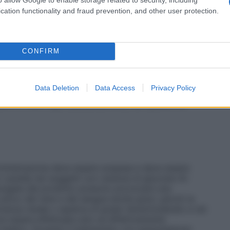
 al giorno. •
Bambini di peso compreso tra 26 e 40
 anni)
: 20 ml alla volta (corrispondenti a 500 mg di
cation functionality and fraud prevention, and other user protection.
dopo 6 ore, senza superare le 4 somministrazioni al
a 41 e 50 kg (approssimativamente tra i 12 ed i 15
 500 mg di paracetamolo), da ripetere se necessario
razioni al giorno. •
Adolescenti di peso superiore a
CONFIRM
nni)
: 20 ml alla volta (corrispondenti a 500 mg di
dopo 4 ore, senza superare le 6 somministrazioni al
pondenti a 500 mg di paracetamolo), da ripetere se
Data Deletion
Data Access
Privacy Policy
 somministrazioni al giorno. Nel caso di forti dolori
ndenti a 1000 mg di paracetamolo), da ripetere se
somministrazione deve essere sospesa e deve essere
n cautela nei soggetti con carenza di glucosio–6–
olungate del prodotto possono provocare una
 carico del rene e del sangue anche gravi, perciò la
cienza renale o epatica di grado lieve/moderato e nei
ve essere effettuata solo se effettivamente
el medico. Durante il trattamento con paracetamolo