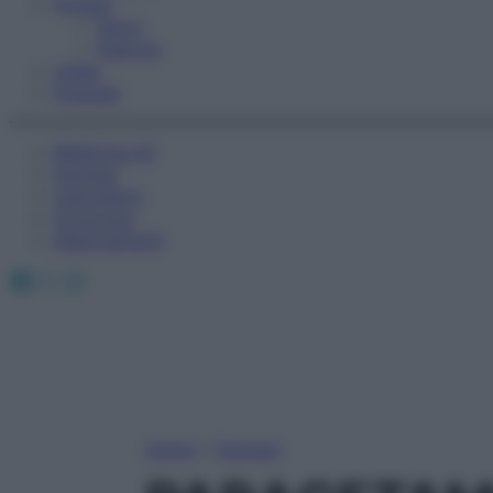
Fitness
Sport
Esercizi
Video
Podcast
Medicina AZ
Farmaci
Calcolatori
Oroscopo
Abbonamenti
Facebook
X
Instagram
Home
»
Farmaci