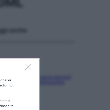
0ML
ggi anche
Contare le calorie serve ancora?
sonal or
La risposta della nutrizionista
ection to
nterest-
closed to