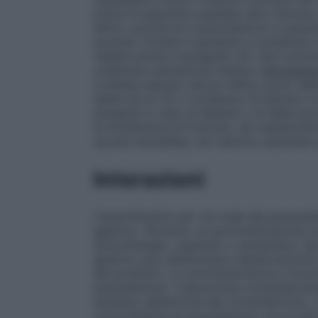
prima di assumere qualsiasi altro farmaco
attivo, poichè se il paracetamolo è assunt
avverse. Invitare il paziente a contattare 
Vedere anche il paragrafo 4.5. Non sommin
un’attenta valutazione medica.
Informazio
contiene etanolo (alcool etilico puro) nel
adulti da ml 20, il contenuto di etanolo è 
presente in caso di diabete o di diete ipoc
di intolleranza al fruttosio, da malassorb
sucrasi isomaltasi, non devono assumere 
Interazioni
L’assorbimento per via orale del paracet
gastrico. Pertanto, la somministrazione c
anticolinergici, oppioidi) o aumentano (ad
gastrico può determinare rispettivamente
del prodotto. La somministrazione concom
paracetamolo. L’assunzione contemporane
aumento dell’emivita del cloramfenicolo, co
concomitante di paracetamolo (4 g al gio