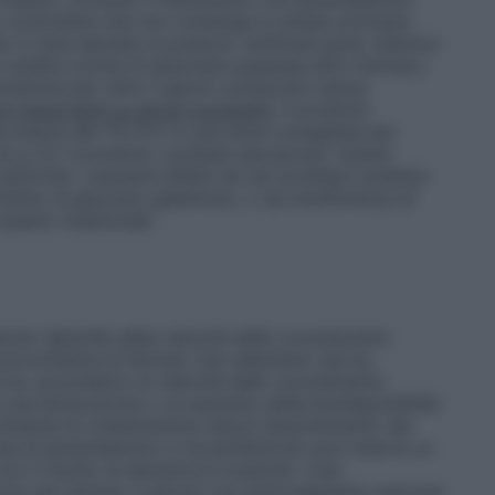
 controllare che non contenga lo stesso principio
o in dosi elevate si possono verificare gravi reazioni
il medico prima di associare qualsiasi altro farmaco.
istrare per oltre 3 giorni consecutivi senza
ni importanti su alcuni eccipienti
: Il prodotto
la misura del 7% P/V; in una dose consigliata per
di g 1,4. Il prodotto contiene saccarosio: tenere
aloriche. I pazienti affetti da rari problemi ereditari
imento di glucosio–galattosio, o da insufficienza di
questo medicinale.
amolo dipende dalla velocità dello svuotamento
oncomitante di farmaci che rallentano (ad es.
 es. procinetici) la velocità dello svuotamento
 una diminuzione o un aumento della biodisponibilità
itante di colestiramina riduce l’assorbimento del
a di paracetamolo e cloramfenicolo può indurre un
n il rischio di elevarne la tossicità. L’uso
rno per almeno 4 giorni) con anticoagulanti orali può