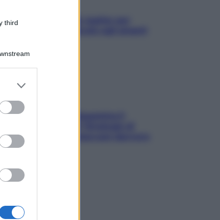
L’oroscopo food di Jupiter per
 third
l’estate 2026 dedicato agli amanti
del cibo
Downstream
er and store
to grant or
ed purposes
La trappola della dopamina ti
segue in spiaggia? Strategie di
digital detox per staccare davvero