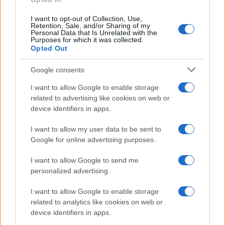
I want to opt-out of Collection, Use,
Retention, Sale, and/or Sharing of my
Personal Data that Is Unrelated with the
Purposes for which it was collected.
Opted Out
Google consents
I want to allow Google to enable storage
related to advertising like cookies on web or
device identifiers in apps.
I want to allow my user data to be sent to
Google for online advertising purposes.
I want to allow Google to send me
personalized advertising.
I want to allow Google to enable storage
related to analytics like cookies on web or
device identifiers in apps.