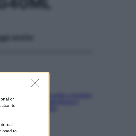
MG40ML
ggi anche
Mindfulness tra le vette: a Cortina
sonal or
due giorni lontani da stress e
ection to
ansia da smartphone
nterest-
closed to