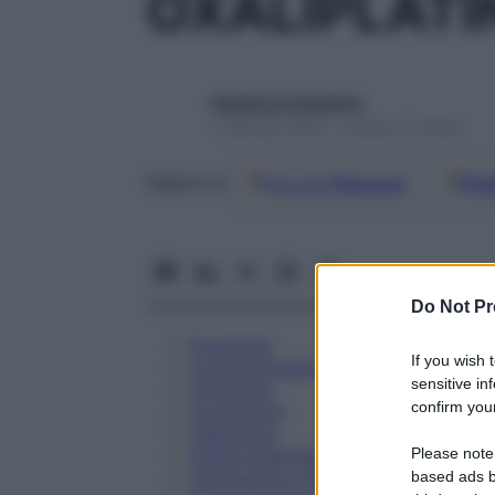
OXALIPLATI
Redazione Starbene
1 Gennaio 2025 – Lettura 21 minuti
Google
Discover
Fon
Seguici su
Do Not Pr
Eccipienti
If you wish 
Controindicazioni
sensitive in
Posologia
confirm your
Avvertenze
Interazioni
Please note
Effetti Indesiderati
Gravidanza e Allattamento
based ads b