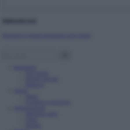
Abbonati ora!
Starbene ti regala benessere ogni mese!
Benessere
Psicologia
Rimedi naturali
Bellezza
Salute
News
Problemi e soluzioni
Alimentazione
Mangiare sano
Diete
Ricette