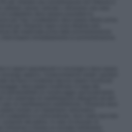
 5% per ottenere una concentrazione non inferiore a
 catetere venoso centrale o attraverso una vena
ne di oxaliplatino deve sempre precedere la
zioni per l’uso
L’oxaliplatino deve essere diluito prima
oluzione per infusione usare come diluente solo
luizione del medicinale prima della somministrazione
o, interrompere immediatamente la somministrazione.
e in reparti specializzati in oncologia e deve essere
n oncologo esperto.
Compromissione renale
I pazienti
nale da lieve a moderata devono essere monitorati
 dosaggio deve essere modificato in base alla
di ipersensibilità
Un monitoraggio particolarmente
ti con anamnesi di manifestazioni allergiche ad altri
n caso di manifestazioni anafilattiche, l’infusione deve
essere iniziato un trattamento sintomatico
 oxaliplatino è controindicata. Sono state riportate
i i composti del platino. In caso di stravaso di
 l’infusione e iniziare un normale trattamento