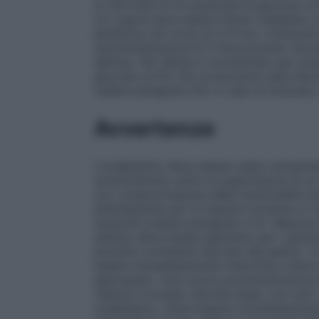
in 250-500 ml di soluzione di glucosio al
0,2 mg/ml deve essere infuso mediante un
periferica nel corso di 2-6 ore. L’infusio
somministrazione di 5-fluorouracile.
Istru
dell’uso. Per diluire il concentrato per s
glucosio al 5%. Per le istruzioni sulla di
vedere paragrafo 6.6. In caso di stravas
Avvertenze
L’oxaliplatino deve essere usato unicament
somministrato sotto la supervisione di u
con compromissione della funzionalità re
attentamente per le reazioni avverse e il
tossicità (vedere paragrafo 5.2).
Reazioni 
attento deve essere garantito per i pazien
prodotti contenenti derivati del platino. I
essere immediatamente interrotta e deve 
appropiato. Una nuova somministrazione di
reazioni crociate, talvolta fatali, con tutt
oxaliplatino, interrompere immediatamente