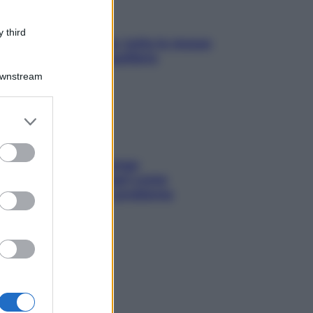
 third
SOS pelle irritabile: tutte le mosse
per riportarla in equilibrio
Downstream
er and store
to grant or
ed purposes
Capelli spezzati lungo
l’attaccatura? Scopri come
risolvere l’annoso problema