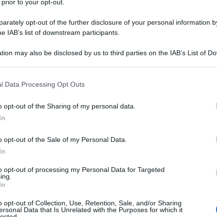
 prior to your opt-out.
rately opt-out of the further disclosure of your personal information by
he IAB’s list of downstream participants.
tion may also be disclosed by us to third parties on the IAB’s List of 
Descrizione tipo ricetta:
OSP – USO
 that may further disclose it to other third parties.
OSPEDALIERO
 that this website/app uses one or more Google services and may gath
l Data Processing Opt Outs
Forma farmaceutica:
SOLUZIONE PER
including but not limited to your visit or usage behaviour. You may click 
INFUSIONE CONC
 to Google and its third-party tags to use your data for below specifi
o opt-out of the Sharing of my personal data.
ogle consent section.
In
o opt-out of the Sale of my Personal Data.
racile (5-FU) e acido folinico (AF) è indicato nei
 cancro al colon di stadio III (Duke C) dopo
In
 trattamento del cancro metastatico del colon-retto.
to opt-out of processing my Personal Data for Targeted
ing.
In
o opt-out of Collection, Use, Retention, Sale, and/or Sharing
ersonal Data that Is Unrelated with the Purposes for which it
i iniettabili
lected.