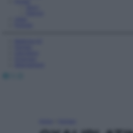
Fitness
Sport
Esercizi
Video
Podcast
Medicina AZ
Farmaci
Calcolatori
Oroscopo
Abbonamenti
Facebook
X
Instagram
Home
»
Farmaci