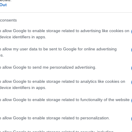
Out
consents
i: – con anamnesi di ipersensibilità al principio attivo
o allow Google to enable storage related to advertising like cookies on
i al paragrafo 6.1 – che allattano al seno – con
evice identifiers in apps.
el primo ciclo di trattamento, come evidenziato dalla
9
o delle piastrine <100×10
l – affetti da neuropatia
o allow my user data to be sent to Google for online advertising
zionale prima del primo ciclo di trattamento – con
s.
nale (clearance della creatinina inferiore a 30
to allow Google to send me personalized advertising.
o allow Google to enable storage related to analytics like cookies on
evice identifiers in apps.
ose di oxaliplatino raccomandata nella terapia
o allow Google to enable storage related to functionality of the website
ia endovenosa ogni due settimane per 12 cicli (6
ata nel trattamento del cancro metastatico del
 via endovenosa ogni 2 settimane fino alla
o allow Google to enable storage related to personalization.
si di una tossicità non accettabile. Il dosaggio dovrà
à (vedere paragrafo 4.4).
L’oxaliplatino deve essere
pirimidine, ossia 5-fluorouracile
. L’oxaliplatino
o allow Google to enable storage related to security, including