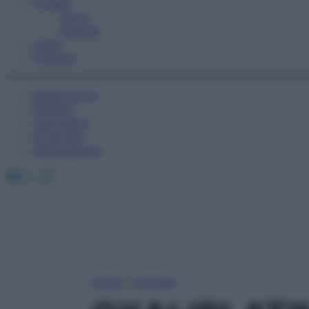
Fitness
Sport
Esercizi
Video
Podcast
Medicina AZ
Farmaci
Calcolatori
Oroscopo
Abbonamenti
Facebook
X
Instagram
Home
»
Farmaci