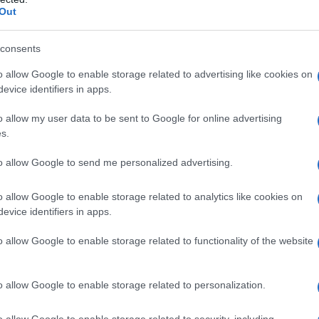
Out
i • con precedenti noti di ipersensibilità
ccipienti elencati nel paragrafo 6.1 • che stanno
consents
soppressione antecedente all’inizio del primo ciclo,
9
9
o allow Google to enable storage related to advertising like cookies on
ili < 2 x 10
/l e/o conta delle piastrine < 100 x 10
/l
evice identifiers in apps.
iferica con incapacità funzionale antecedente al
mente compromessa (clearance della creatinina
.2).
o allow my user data to be sent to Google for online advertising
s.
to allow Google to send me personalized advertising.
 agenti citotossici deve essere effettuata da
o allow Google to enable storage related to analytics like cookies on
ddestrato, che conosca i medicinali utilizzati e che
evice identifiers in apps.
grità del medicinale, la protezione dell’ambiente e, in
addetto alla manipolazione del medicinale, in accordo
o allow Google to enable storage related to functionality of the website
richiede un locale di preparazione riservato a questo
, mangiare o bere (vedere paragrafo 6.6).
Posologia
ata di oxaliplatino come trattamento adiuvante è
o allow Google to enable storage related to personalization.
 cicli (6 mesi), per via endovenosa. La dose
nto del tumore colorettale metastatico è di 85
o allow Google to enable storage related to security, including