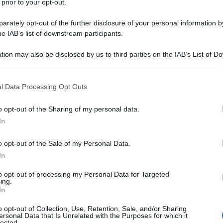
 prior to your opt-out.
rately opt-out of the further disclosure of your personal information by
he IAB’s list of downstream participants.
tion may also be disclosed by us to third parties on the IAB’s List of 
Descrizione tipo ricetta:
OSP – USO
 that may further disclose it to other third parties.
OSPEDALIERO
 that this website/app uses one or more Google services and may gath
l Data Processing Opt Outs
Forma farmaceutica:
SOLUZIONE PER
including but not limited to your visit or usage behaviour. You may click 
INFUSIONE CONC
 to Google and its third-party tags to use your data for below specifi
o opt-out of the Sharing of my personal data.
ogle consent section.
uracile (5-FU) e acido folinico (FA) è indicato per il:
In
lon stadio III (C di Duke) dopo resezione completa
more colorettale metastatico.
o opt-out of the Sale of my Personal Data.
In
to opt-out of processing my Personal Data for Targeted
ing.
In
o opt-out of Collection, Use, Retention, Sale, and/or Sharing
ersonal Data that Is Unrelated with the Purposes for which it
lected.