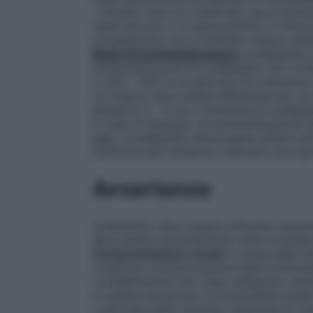
• Anziani: Non si è osservato alcun aument
usato da solo o in associazione a 5-fluorou
conseguenza, non è richiesto nessun adatt
Modo di somministrazione
L’oxaliplatin
somministrazione di oxaliplatino non richie
in 250 – 500 ml di glucosio 5% soluzione,
0,2 mg/ml, deve essere effettuata per via
durata di 2 – 6 ore. L’infusione di oxalip
In caso di stravaso, la somministrazione
l’uso
: L’oxaliplatino deve essere diluito pr
soluzione per infusione, utilizzare solo g
Avvertenze
Oxaliplatino deve essere utilizzato esclus
deve essere somministrato sotto la super
Compromissione renale
A causa delle lim
moderata compromissione della funzionali
considerazione solo dopo adeguata valutaz
In questa situazione, la funzionalità rena
a seconda della tossicità. Anamnesi di rea