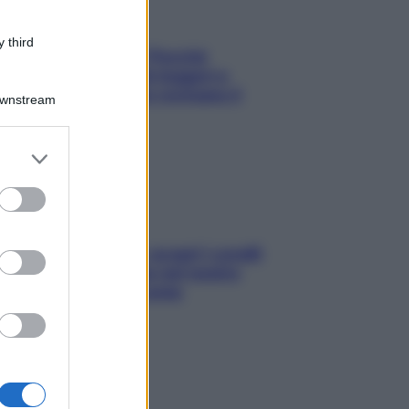
 third
Fame dopo cena? Perché
succede e 6 snack leggeri e
appetitosi che non rovinano il
Downstream
sonno
er and store
to grant or
ed purposes
Non solo Maldive: scopri i coralli
che si nascondono nel nostro
Mediterraneo (e come
proteggerli)