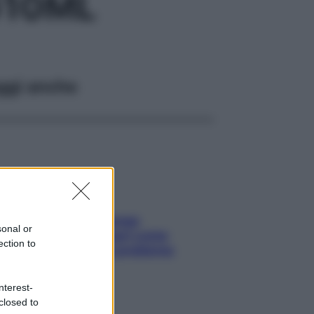
G10ML
ggi anche
Capelli spezzati lungo
sonal or
l’attaccatura? Scopri come
ection to
risolvere l’annoso problema
nterest-
closed to