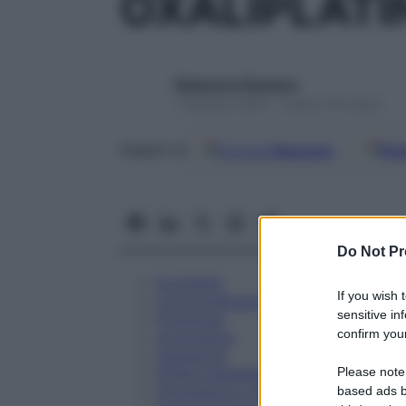
OXALIPLATI
Redazione Starbene
1 Gennaio 2025 – Lettura 18 minuti
Google
Discover
Fon
Seguici su
Do Not Pr
Eccipienti
If you wish 
Controindicazioni
sensitive in
Posologia
confirm your
Avvertenze
Interazioni
Please note
Effetti Indesiderati
Gravidanza e Allattamento
based ads b