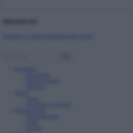
Abbonati ora!
Starbene ti regala benessere ogni mese!
Benessere
Psicologia
Rimedi naturali
Bellezza
Salute
News
Problemi e soluzioni
Alimentazione
Mangiare sano
Diete
Ricette