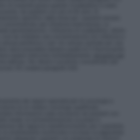
o di tossicità grave quando l’oxaliplatino è stato
racile, nei pazienti con più di 65 anni. Di
amento specifico della dose per i pazienti anziani.
o è somministrato per infusione endovenosa. La
de iperidratazione. L’infusione di oxaliplatino, diluito
 così da ottenere una concentrazione non inferiore a
 venosa periferica o per via venosa centrale per una
latino deve precedere sempre quella di 5-fluorouracile.
 deve essere interrotta immediatamente.
Istruzioni per
ima dell’uso. Per diluire il prodotto concentrato per
lucosio 5% (vedere paragrafo 6.6).
ivamente dai reparti specializzati di oncologia e
visione di un medico oncologo qualificato.
itate informazioni sulla sicurezza nei pazienti con
tà renale, la somministrazione va presa in
ione del rapporto beneficio/rischio per il paziente.
le va strettamente monitorata e la dose va aggiustata
zioni allergiche I pazienti con anamnesi di reazioni