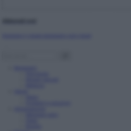
Abbonati ora!
Starbene ti regala benessere ogni mese!
Benessere
Psicologia
Rimedi naturali
Bellezza
Salute
News
Problemi e soluzioni
Alimentazione
Mangiare sano
Diete
Ricette