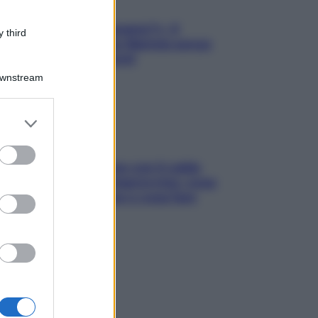
«Oggi che se magnamo?»: 4
 third
ricette facili di Max Mariola senza
pesare gli ingredienti
Downstream
er and store
to grant or
ed purposes
Perché la pressione con il caldo
scende e sale all’improvviso: cosa
succede alle donne e cosa fare
subito