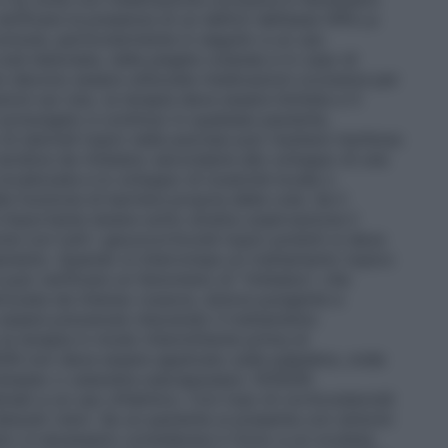
rificare la presenza di un deficit dell’asse HPA.La
comune, particolarmente in seguito a un uso
ute lesionata, nelle pieghe cutanee e in caso di
n devono essere utilizzate medicazioni occlusive per
zioni sul viso, la terapia deve essere limitata a 5
 prolungato e continuo in qualsiasi paziente,
di steroidi topici nella psoriasi può risultare rischioso
 recidive da rimbalzo secondarie allo sviluppo di una
 localizzata e lo sviluppo di tossicità locale o
 funzione di barriera propria della cute. Se il
è importante tenere sotto stretta osservazione il
e con tutti i glucocorticoidi topici potenti si deve
ttamento. Quando si interrompe un trattamento topico
i può verificare un fenomeno di “rimbalzo”, che
rizzata da intenso rossore, dolore pungente e
essere prevenute riducendo il trattamento
 terapia in modo intermittente prima di
N non deve essere applicato sulle palpebre, onde
 simplex o cataratta subcapsulare. OVISON
nati a un uso oftalmico. Con l’uso di corticosteroidi
disturbi visivi. Se un paziente si presenta con sintomi
ivi, è necessario considerare il rinvio a un oculista