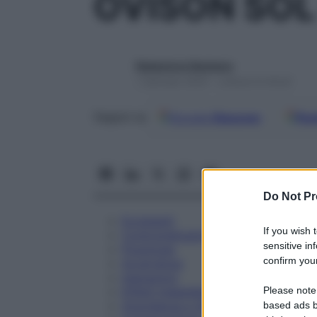
OVISON SOL
Redazione Starbene
1 Gennaio 2025 – Lettura 9 minuti
Google
Discover
Fon
Seguici su
Do Not Pr
Eccipienti
If you wish 
Controindicazioni
sensitive in
Posologia
confirm your
Avvertenze
Interazioni
Please note
Effetti Indesiderati
Gravidanza e Allattamento
based ads b