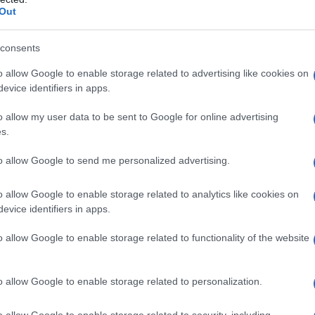
Out
i corticosteroidi o ad uno qualsiasi degli eccipienti
consents
oindicato nei pazienti con rosacea facciale, acne
le, prurito perianale e genitale, eruzioni da
o allow Google to enable storage related to advertising like cookies on
etigine), infezioni virali (per es. herpes simplex,
evice identifiers in apps.
cotiche (per es. candidosi o dermatofitosi),
inali. OVISON non deve essere applicato sulle ferite o
o allow my user data to be sent to Google for online advertising
s.
to allow Google to send me personalized advertising.
o allow Google to enable storage related to analytics like cookies on
i (a partire dai 6 anni di età)
: Applicare un sottile
evice identifiers in apps.
e zone cutanee interessate. La frequenza delle
in modo graduale. Una volta ottenuto un
o allow Google to enable storage related to functionality of the website
le ricorrere a un corticosteroide meno potente.
rattamento di lesioni cutanee del cuoio capelluto,
rti del corpo. Come con tutti i glucocorticoidi topici
o allow Google to enable storage related to personalization.
e applicato sul viso, se non sotto stretto controllo
 per lunghi periodi di tempo (più di 3 settimane) o
o allow Google to enable storage related to security, including