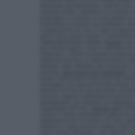
esaminare periodicamente i pazienti per ve
tossicità locale e sistemica è un evento 
prolungato e continuo su zone estese di c
medicazioni occlusive con polietilene. No
le applicazioni sul viso. In caso di applica
giorni. Deve essere evitato il trattamento
indipendentemente dall’età.
Psoriasi
L’uso 
per diverse ragioni, come il verificarsi di
tolleranza, il rischio di psoriasi pustolosa
sistemica dovuta a un deterioramento della
farmaco viene utilizzato per la psoriasi, 
paziente.
Interruzione del trattamento
Com
evitare l’interruzione improvvisa del tra
prolungato con glucocorticoidi potenti, s
assume la forma di una dermatite caratte
bruciore. Queste manifestazioni possono 
gradualmente, per esempio proseguendo la
sospenderla del tutto.
Disturbi visivi
OVISO
evitare il rischio potenziale di glaucoma
preparazioni per via topica non sono desti
sistemici e topici possono essere riferiti 
come visione offuscata o altri disturbi vis