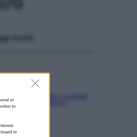
G/G
ggi anche
Sicurezza al volante: i 5 consigli
sonal or
dell’ex pilota di Formula 1
ection to
nterest-
closed to