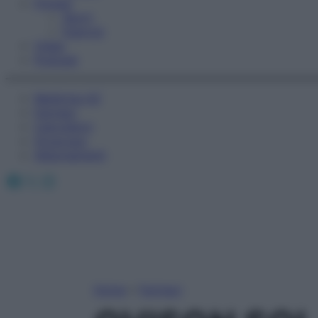
Fitness
Sport
Esercizi
Video
Podcast
Medicina AZ
Farmaci
Calcolatori
Oroscopo
Abbonamenti
Facebook
X
Instagram
Home
»
Farmaci