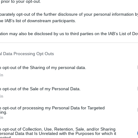
 prior to your opt-out.
rately opt-out of the further disclosure of your personal information by
he IAB’s list of downstream participants.
O
tion may also be disclosed by us to third parties on the IAB’s List of 
Descrizione tipo ricetta:
RR – RIPETIBILE
 that may further disclose it to other third parties.
10V IN 6MESI
 that this website/app uses one or more Google services and may gath
l Data Processing Opt Outs
Forma farmaceutica:
SOLUZIONE
including but not limited to your visit or usage behaviour. You may click 
CUTANEA
 to Google and its third-party tags to use your data for below specifi
o opt-out of the Sharing of my personal data.
ogle consent section.
tomatico di patologie cutanee infiammatorie che
In
icoidi, come la dermatite atopica e la psoriasi (ad
).
o opt-out of the Sale of my Personal Data.
In
to opt-out of processing my Personal Data for Targeted
ing.
In
ipropilcellulosa Sodio diidrogeno fosfato diidrato
azione del pH) Acqua purificata
o opt-out of Collection, Use, Retention, Sale, and/or Sharing
ersonal Data that Is Unrelated with the Purposes for which it
lected.