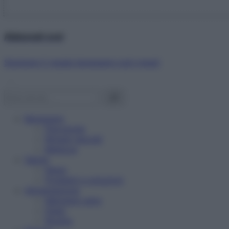
Abbonati ora!
Starbene ti regala benessere ogni mese!
Benessere
Psicologia
Rimedi naturali
Bellezza
Salute
News
Problemi e soluzioni
Alimentazione
Mangiare sano
Diete
Ricette