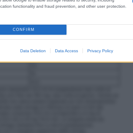
 anni):
La dose media raccomandata per i bambini è
cation functionality and fraud prevention, and other user protection.
i divise a intervalli di 12 ore. La seguente tabella
i secondo le graduazioni di peso corporeo indicate
g da
Dose di Cefpodoxima in ml da
CONFIRM
rno
prendere due volte al giorno
2,5
Data Deletion
Data Access
Privacy Policy
5
7,5
10
12,5
no assumere 12,5 ml di sospensione due volte al
ita con film da 100 mg, due volte al giorno. Anche se
ntità non deve essere superata se non diversamente
ta sulla siringa si riferisce al peso in kili del
peso corporeo (0,5 ml corrisponde a 4 mg di
(0,5 ml) a 25 kg (12,5 ml). La singola dose da
iringa riempita fino a che la graduazione
con il margine superiore della siringa.