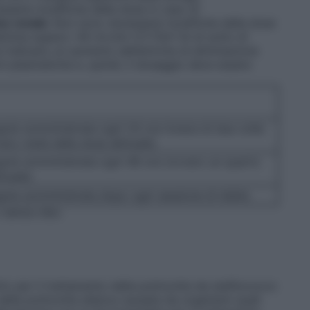
sarie modifiche della dose in caso di
e renale:
Non sono necessarie modifiche della dose
inina supera i 40 ml.min–1/1.73m².Al di sotto di
a indicano un aumento dell’emivita di eliminazione
i plasmatiche e, quindi, il dosaggio deve essere
ola somministrata ogni 24 ore invece di due volte
vero metà della dose abituale).
gola somministrata ogni 48 ore (ovvero un quarto
tuale).
ola somministrata dopo ogni sessione di dialisi.
 senza cibo.
ito per il trattamento della polmonite da stafilococco
ella polmonite atipica causata da organismi quali