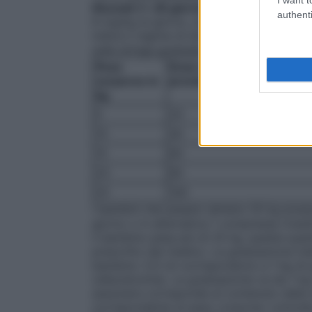
Neonati (> 28 giorni), bambini (fino a 11
authenti
8 mg/kg al giorno, somministrati in due dos
indica il regime di dosaggio per i bambin
sulla siringa graduata.
Peso
Dose di Cefpodoxima in m
corporeo in
prendere due volte al gio
kg
5
20
10
40
15
60
20
80
25
100
I bambini che pesano almeno 25 kg posso
giorno o in alternativa 1 compressa rivest
il bambino pesa più di 25 kg, questa qua
prescritto dal medico. La graduazione indica
bambino: 0,5 ml corrispondono a 1 kg di 
cefpodoxima). La graduazione va da 1 kg 
assumere corrisponde al contenuto della s
corrispondente al peso corporeo coincida 