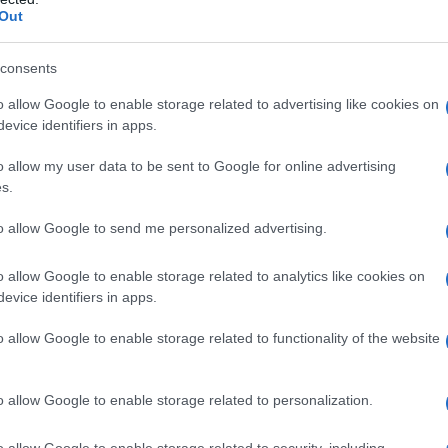
Out
 glutamato. Aspartame. Ossido di ferro. Carmellosa
consents
to. Idrossipropilcellulosa. Sorbitan trioleato. Talco.
o allow Google to enable storage related to advertising like cookies on
polvere (isoamile acetato, isoamile isovalerianato,
evice identifiers in apps.
tica, citral, aldeide nonilica, olio d’arancio, gomma
assio sorbato. Lattosio monoidrato.
o allow my user data to be sent to Google for online advertising
s.
to allow Google to send me personalized advertising.
 cefalosporine o ad uno qualsiasi degli eccipienti
a di immediate e/o gravi reazioni di ipersensibilità
o allow Google to enable storage related to analytics like cookies on
ibiotici beta–lattamici. Il prodotto non deve essere
evice identifiers in apps.
hetonuria per la presenza di aspartame tra gli
o allow Google to enable storage related to functionality of the website
o allow Google to enable storage related to personalization.
ziani:
Non applicabile per questo medicinale.
o allow Google to enable storage related to security, including