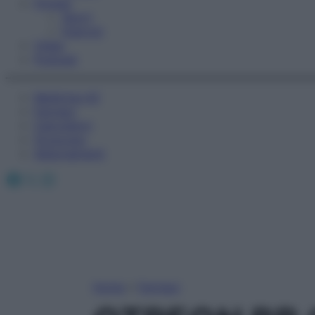
Fitness
Sport
Esercizi
Video
Podcast
Medicina AZ
Farmaci
Calcolatori
Oroscopo
Abbonamenti
Facebook
X
Instagram
Home
»
Farmaci