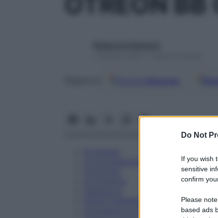
OTREON BB 
Redazione Starbene
1 Gennaio 2025 – Lettura 9 minuti
Google
Discover
Fon
Seguici su
Do Not Pr
Eccipienti
If you wish 
Controindicazioni
sensitive in
Posologia
confirm your
Avvertenze
Interazioni
Please note
Effetti Indesiderati
Gravidanza e Allattamento
based ads b