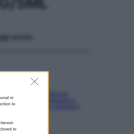
MG/5ML
ggi anche
Fame dopo cena? Perché
sonal or
succede e 6 snack leggeri e
ection to
appetitosi che non rovinano il
sonno
nterest-
closed to