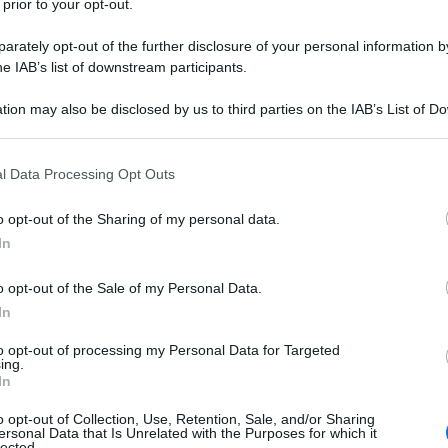
 prior to your opt-out.
rately opt-out of the further disclosure of your personal information by
he IAB’s list of downstream participants.
LE
tion may also be disclosed by us to third parties on the IAB’s List of 
Descrizione tipo ricetta:
RR – RIPETIBILE
 that may further disclose it to other third parties.
10V IN 6MESI
 that this website/app uses one or more Google services and may gath
l Data Processing Opt Outs
Forma farmaceutica:
GRANULATO PER
including but not limited to your visit or usage behaviour. You may click 
SOSPENS ORALE
 to Google and its third-party tags to use your data for below specifi
o opt-out of the Sharing of my personal data.
ogle consent section.
In
Presenza Lattosio:
Si
o opt-out of the Sale of my Personal Data.
 delle seguenti infezioni causate da microrganismi
 4.4 e 5.1), nei bambini fino agli 11 anni di età:
In
:
• Sinusite batterica acuta • Tonsillite • Otite media,
riori:
• Polmonite batterica In caso di polmonite
to opt-out of processing my Personal Data for Targeted
ing.
ssere l’opzione adatta a seconda del patogeno
In
rendere in considerazione la guida ufficiale sull’uso
o opt-out of Collection, Use, Retention, Sale, and/or Sharing
ersonal Data that Is Unrelated with the Purposes for which it
lected.