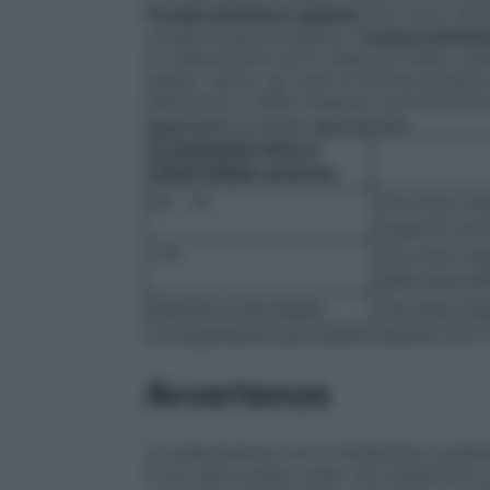
Compromissione epatica:
Non sono neces
compromissione epatica.
Compromission
di cefpodoxima se la clearance della creat
questo valore, gli studi di farmacocinetic
plasmatica e delle massime concentrazion
aggiustato in modo appropriato.
CLEARANCE DELLA
CREATININA (ml/min)
39 – 10
Una dose sing
al giorno (ov
<10
Una dose sin
della dose abi
Pazienti in emodialisi
Una dose sing
La sospensione può essere assunta con o
Avvertenze
La cefpodoxima non è l’antibiotico prefer
e non deve essere usato nel trattamento d