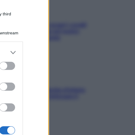
 third
Non solo Maldive: scopri i coralli
che si nascondono nel nostro
Downstream
Mediterraneo (e come
proteggerli)
er and store
to grant or
ed purposes
In menopausa il rischio d’infarto
aumenta: è ora di rinforzare il
cuore