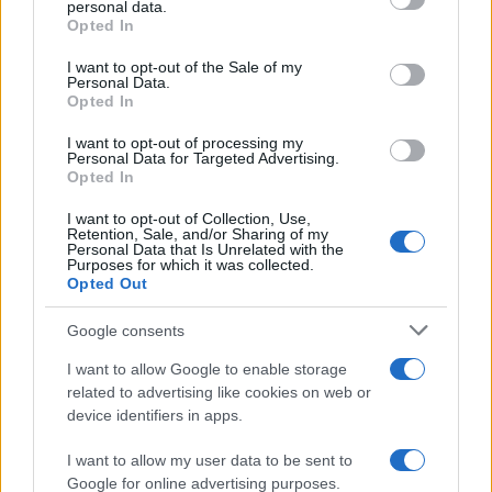
personal data.
Opted In
Please note that this website/app uses one or more Google
services and may gather and store information including but
I want to opt-out of the Sale of my
Personal Data.
not limited to your visit or usage behaviour. You may click to
Opted In
grant or deny consent to Google and its third-party tags to
use your data for below specified purposes in below Google
I want to opt-out of processing my
consent section.
Personal Data for Targeted Advertising.
Opted In
I want to opt-out of Collection, Use,
Retention, Sale, and/or Sharing of my
Personal Data that Is Unrelated with the
Purposes for which it was collected.
Opted Out
Google consents
I want to allow Google to enable storage
related to advertising like cookies on web or
device identifiers in apps.
I want to allow my user data to be sent to
Google for online advertising purposes.