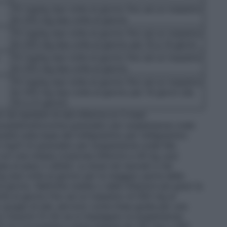
15 mg/kg due volte al giorno fino ad un massimo
di 250 mg due volte al giorno
15 mg/kg due volte al giorno fino ad un massimo
di 250 mg due volte al giorno per 10 a 14 giorni
15 mg/kg due volte al giorno fino ad un massimo
di 250 mg due volte al giorno
15 mg/kg due volte al giorno fino ad un massimo
di 250 mg due volte al giorno per 14 giorni (da
10 a 21 giorni)
 nei bambini di età inferiore ai 3 mesi.
ssietilcefuroxima granulato per sospensione orale
uibili sulla base del milligrammo per milligrammo
 mg/5 ml granulato per sospensione orale Nei
i con una massa corporea inferiore a 40 kg, può
se al peso o all’età. La dose nei neonati e nei
kg due volte al giorno per la maggior parte delle
giorno. Nell’otite media o nelle infezioni più gravi la
te al giorno fino ad un massimo di 500 mg al
er gruppi di età, servono come linea guida per una
 misurini (5 ml) se si impiegano la sospensione
 ml e le bustine a dose singola da 125 mg o 250