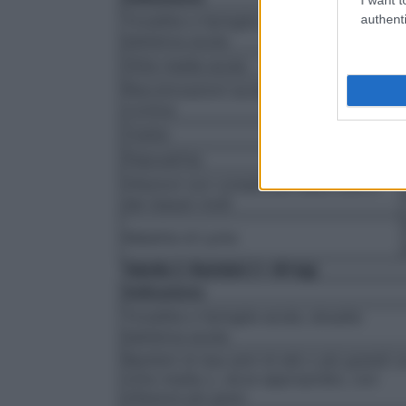
authenti
Tonsillite e faringite acute, sinusite
batterica acuta
Otite media acuta
Riacutizzazioni acute di bronchite
cronica
Cistite
Pielonefrite
Infezioni non complicate della cute e
dei tessuti molli
Malattia di Lyme
Tabella 2. Bambini (< 40 kg)
Indicazione
Tonsillite e faringite acute, sinusite
batterica acuta
Bambini di due anni di età o più grandi c
otite media o, dove appropriato, con
infezioni più gravi