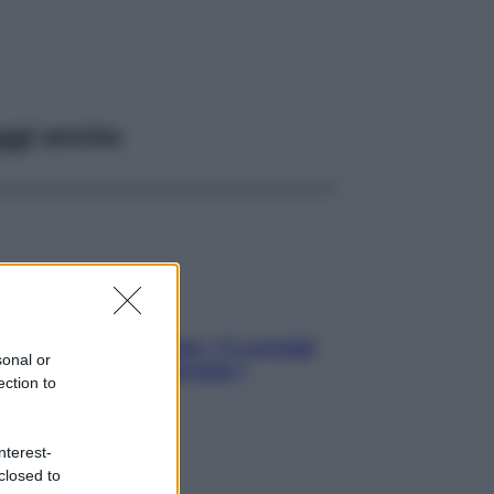
ggi anche
Sicurezza al volante: i 5 consigli
sonal or
dell’ex pilota di Formula 1
ection to
nterest-
closed to