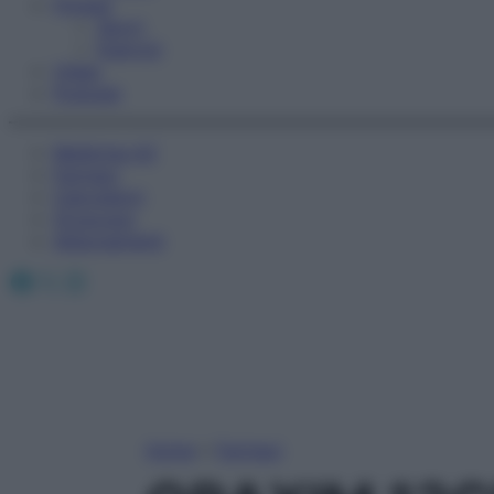
Fitness
Sport
Esercizi
Video
Podcast
Medicina AZ
Farmaci
Calcolatori
Oroscopo
Abbonamenti
Facebook
X
Instagram
Home
»
Farmaci