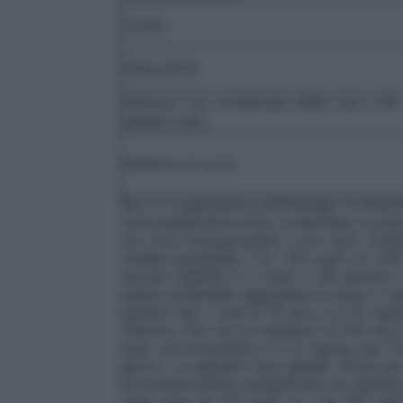
Cistite
Pielonefrite
Infezioni non complicate della cute e dei
tessuti molli
Malattia di Lyme
Non vi è esperienza sull’impiego di Oraxim
Acetossietilcefuroxima compresse e aceto
non sono bioequivalenti e non sono sostit
(vedere paragrafo 5.2). 125 mg/5 ml, 250
neonati (dall’età di 3 mesi) e nei bambin
essere preferibile aggiustare la dose in ba
bambini dai 3 mesi ai 18 anni è di 10 mg/
infezioni, fino ad un massimo di 250 mg al 
dose raccomandata è di 15 mg/kg due vol
giorno. Le seguenti due tabelle, divise p
somministrazione semplificata ad esempio
multi-dose da 125 mg/5 ml o da 250 mg/5