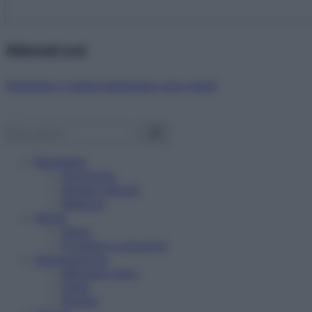
Abbonati ora!
Starbene ti regala benessere ogni mese!
Benessere
Psicologia
Rimedi naturali
Bellezza
Salute
News
Problemi e soluzioni
Alimentazione
Mangiare sano
Diete
Ricette