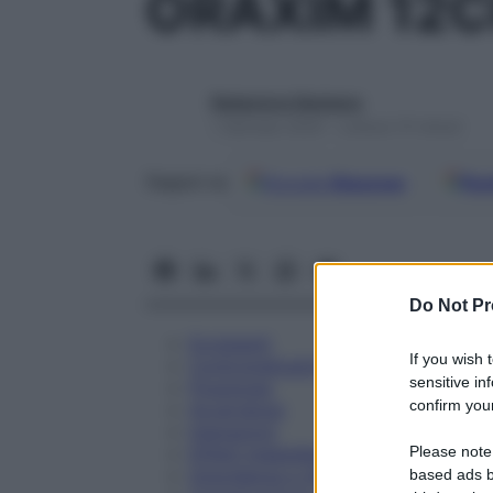
ORAXIM 12C
Redazione Starbene
1 Gennaio 2025 – Lettura 15 minuti
Google
Discover
Fon
Seguici su
Do Not Pr
Eccipienti
If you wish 
Controindicazioni
sensitive in
Posologia
confirm your
Avvertenze
Interazioni
Please note
Effetti Indesiderati
Gravidanza e Allattamento
based ads b