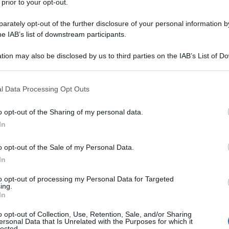
 prior to your opt-out.
rately opt-out of the further disclosure of your personal information by
he IAB’s list of downstream participants.
IMA
tion may also be disclosed by us to third parties on the IAB’s List of 
Descrizione tipo ricetta:
RR – RIPETIBILE
 that may further disclose it to other third parties.
10V IN 6MESI
 that this website/app uses one or more Google services and may gath
l Data Processing Opt Outs
Forma farmaceutica:
COMPRESSE
including but not limited to your visit or usage behaviour. You may click 
RIVESTITE
 to Google and its third-party tags to use your data for below specifi
o opt-out of the Sharing of my personal data.
ogle consent section.
In
o opt-out of the Sale of my Personal Data.
infezioni di seguito riportate negli adulti e nei
 4.4 e 5.1). • Tonsillite e faringite acute da
In
 Otite media acuta • Riacutizzazioni acute di
• Infezioni non complicate della cute e dei tessuti
to opt-out of processing my Personal Data for Targeted
ing.
ecoce Occorre prendere in considerazione le linee
In
genti antibatterici.
o opt-out of Collection, Use, Retention, Sale, and/or Sharing
ersonal Data that Is Unrelated with the Purposes for which it
lected.