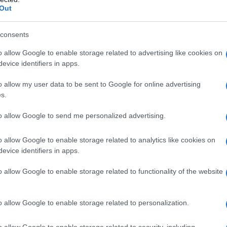
Out
oscarmellosa sodica sodio laurilsolfato olio vegetale
llosa glicole propilenico titanio diossido (E171) sodio
consents
pile paraidrossibenzoato.
Granulato per
o allow Google to enable storage related to advertising like cookies on
e
Acido stearico saccarosio aroma tutti frutti
evice identifiers in apps.
artame gomma xantan.
o allow my user data to be sent to Google for online advertising
s.
to allow Google to send me personalized advertising.
iasi degli eccipienti elencati al paragrafo 6.1.
biotici della classe cefalosporine. Anamnesi di
anafilattica) a qualsiasi altro tipo di antibiotico
o allow Google to enable storage related to analytics like cookies on
e carbapenemi).
evice identifiers in apps.
o allow Google to enable storage related to functionality of the website
di sette giorni (può variare da cinque a dieci giorni).
o allow Google to enable storage related to personalization.
Dosaggio
o allow Google to enable storage related to security, including