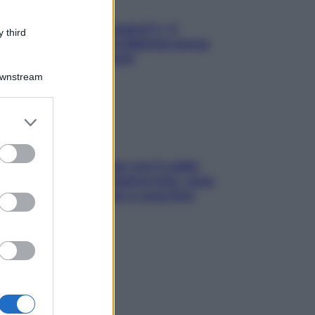
«Oggi che se magnamo?»: 4
 third
ricette facili di Max Mariola senza
pesare gli ingredienti
Downstream
er and store
to grant or
ed purposes
Perché la pressione con il caldo
scende e sale all’improvviso: cosa
succede alle donne e cosa fare
subito