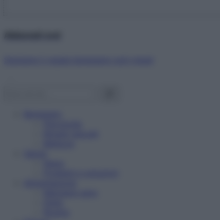
Abbonati ora!
Starbene ti regala benessere ogni mese!
Benessere
Psicologia
Rimedi naturali
Bellezza
Salute
News
Problemi e soluzioni
Alimentazione
Mangiare sano
Diete
Ricette