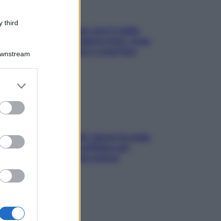
 third
Perché la pressione con il caldo
scende e sale all’improvviso: cosa
succede alle donne e cosa fare
Downstream
subito
er and store
to grant or
ed purposes
Doccia, lavarsi tutti i giorni fa male
alla pelle? I miti da sfatare per
proteggerla davvero senza
stressarla