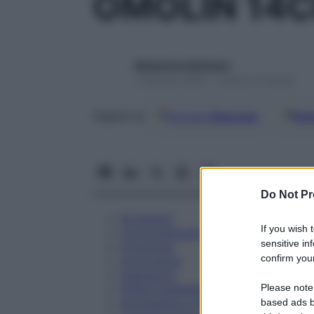
OMOLIN 14
Redazione Starbene
1 Gennaio 2025 – Lettura 21 minuti
Google
Discover
Fon
Seguici su
Do Not Pr
Eccipienti
If you wish 
Controindicazioni
sensitive in
Posologia
confirm your
Avvertenze
Interazioni
Please note
Effetti Indesiderati
Gravidanza e Allattamento
based ads b