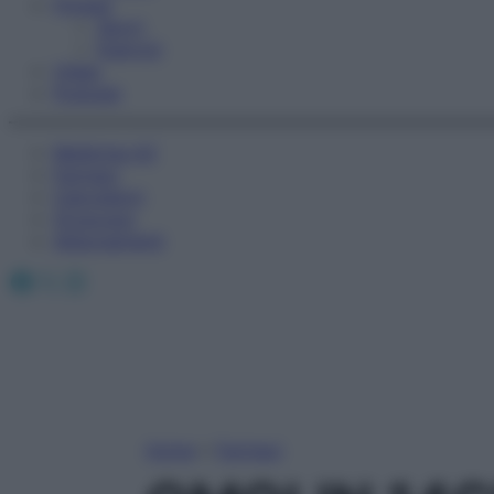
Fitness
Sport
Esercizi
Video
Podcast
Medicina AZ
Farmaci
Calcolatori
Oroscopo
Abbonamenti
Facebook
X
Instagram
Home
»
Farmaci