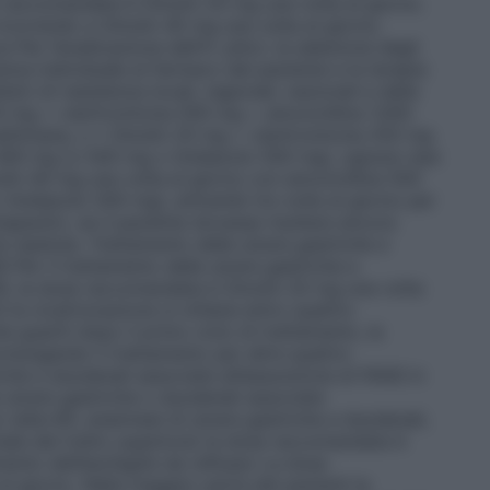
e raccomandata è Omolin 20 mg una volta al giorno.
ricorrendo a Omolin 40 mg una volta al giorno.
ica
Per l’eradicazione dell’
H. pilori,
la selezione degli
ranza individuale al farmaco del paziente e la terapia
ern di resistenza locali, regionali, nazionali e delle
20 mg + claritromicina 500 mg + amoxicillina 1.000
settimana, o • Omolin 20 mg + claritromicina 250 mg
 400 mg (o 500 mg o tinidazolo 500 mg), ognuno due
lin 40 mg una volta al giorno con amoxicillina 500
inidazolo 500 mg), entrambi tre volte al giorno per
apeutici, se il paziente dovesse risultare ancora
e ripetuta.
Trattamento delle ulcere gastriche e
NS
Per il trattamento delle ulcere gastriche e
NS, la dose raccomandata è Omolin 20 mg una volta
i la cicatrizzazione si ottiene entro quattro
 guariti dopo il primo ciclo di trattamento, la
rolungando il trattamento per altre quattro
iche e duodenali associate all’assunzione di FANS in
 ulcere gastriche o duodenali associate
io (età>60, anamnesi di ulcere gastriche e duodenali,
ale del tratto superiore) la dose raccomandata è
ento dell’esofagite da reflusso
La dose
 giorno. Nella maggior parte dei pazienti la