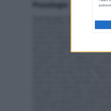
Posologia
authenti
Posologia
Adulti
Trattamento dell’ulcera 
ulcera duodenale attiva è Omolin 20 mg un
la cicatrizzazione si ottiene entro due s
cicatrizzate dopo il primo ciclo di tratta
durante il trattamento prolungato per alt
scarsamente responsiva, si raccomanda l
giorno che consente generalmente di otten
Prevenzione delle recidive di ulcera duod
duodenale in pazienti negativi per
H. pylo
possibile, la dose raccomandata è Omolin 
essere sufficiente una dose giornaliera di
può essere aumentata a 40 mg.
Trattamen
Omolin 20 mg una volta al giorno. Nella m
ottiene entro quattro settimane. Nel caso
primo ciclo di trattamento, la cicatrizzaz
prolungato per altre quattro settimane. N
responsiva, si raccomanda la somministra
consente generalmente di ottenere la cica
recidive delle ulcere gastriche
Per la prev