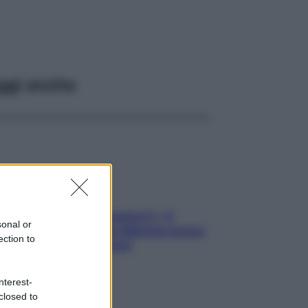
ggi anche
«Oggi che se magnamo?»: 4
sonal or
ricette facili di Max Mariola senza
ection to
pesare gli ingredienti
nterest-
closed to