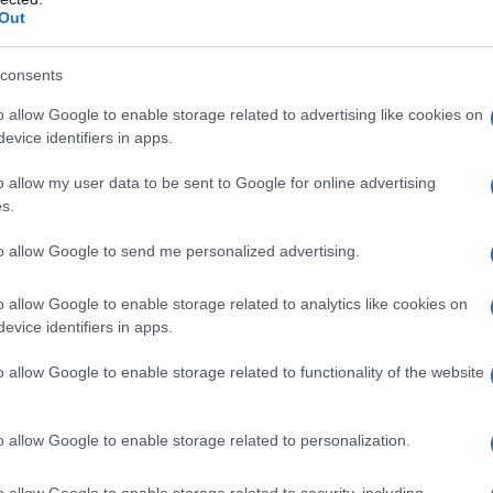
periore a 1 anno e con peso corporeo ≥ 10 kg
•
Out
Esofagite da reflusso. Trattamento sintomatico della
a da reflusso gastro–esofageo.
Bambini e adolescenti
ell’ulcera duodenale causata da
H. pylori,
in
consents
o allow Google to enable storage related to advertising like cookies on
evice identifiers in apps.
o allow my user data to be sent to Google for online advertising
ro (costituite di amido di mais e saccarosio) Sodio
s.
dro Mannitolo Ipromellosa 6 cP Macrogol 6000 Talco
ido metacrilico–etile acrilato copolimero (1:1)
to allow Google to send me personalized advertising.
0 mg: Gelatina Giallo chinolina (E 104) Titanio
o allow Google to enable storage related to analytics like cookies on
evice identifiers in apps.
o allow Google to enable storage related to functionality of the website
ituti benzimidazolici o ad uno qualsiasi degli eccipienti
e altri inibitori di pompa protonica (IPP), non deve
o allow Google to enable storage related to personalization.
lfinavir (vedere paragrafo 4.5).
o allow Google to enable storage related to security, including