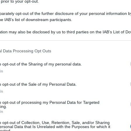
 prior to your opt-out.
rately opt-out of the further disclosure of your personal information by
he IAB’s list of downstream participants.
tion may also be disclosed by us to third parties on the IAB’s List of 
Descrizione tipo ricetta:
RR – RIPETIBILE
 that may further disclose it to other third parties.
10V IN 6MESI
 that this website/app uses one or more Google services and may gath
l Data Processing Opt Outs
Forma farmaceutica:
CAPSULE
including but not limited to your visit or usage behaviour. You may click 
GASTRORESISTENTI
 to Google and its third-party tags to use your data for below specifi
o opt-out of the Sharing of my personal data.
ogle consent section.
In
o opt-out of the Sale of my Personal Data.
delle ulcere duodenali • Prevenzione delle recidive
cere gastriche • Prevenzione delle recidive di ulcere
In
pylori(H. pylori)
nell’ulcera peptica, in associazione a
ento delle ulcere gastriche e duodenali associate
to opt-out of processing my Personal Data for Targeted
ing.
e ulcere gastriche e duodenali associate
In
io • Trattamento dell’esofagite da reflusso • Gestione
e da reflusso cicatrizzata • Trattamento della
o opt-out of Collection, Use, Retention, Sale, and/or Sharing
esofageo • Trattamento della sindrome di Zollinger–
ersonal Data that Is Unrelated with the Purposes for which it
lected.