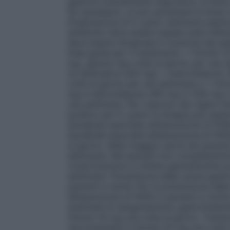
gastrica scarsamente responsiva, la dos
Se necessario, si può aumentare la dose 
Eradicazione di H. pylori nell’ulcera pept
antibiotici deve essere basata sulla tolle
deve essere intrapresa in funzione dei patt
linee guida per il trattamento. • Omolin 
mg, ognuno due volte al giorno per una 
(in alternativa 500 mg) + metronidazolo
volte al giorno per una settimana o • Omo
mg e metronidazolo 400 mg (o 500 mg o t
una settimana. Per ciascuno dei regimi ter
positivo per
H. pylori
la terapia può esser
duodenali associate all’assunzione di FA
duodenali associate all’assunzione di FA
al giorno. Nella maggior parte dei pazient
settimane. Nei pazienti non completamente
cicatrizzazione si ottiene generalmente p
settimane.
Prevenzione delle ulcere gastr
pazienti a rischio
Per la prevenzione delle
all’assunzione di FANS in pazienti a risch
anamnesi di sanguinamento gastrointestin
Omolin 20 mg una volta al giorno.
Trattam
raccomandata è Omolin 20 mg una volta al