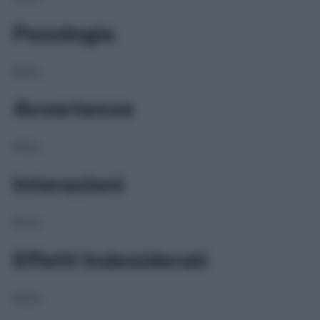
Posologia
NULL
Avvertenze
NULL
Interazioni
NULL
Effetti Indesiderati
NULL