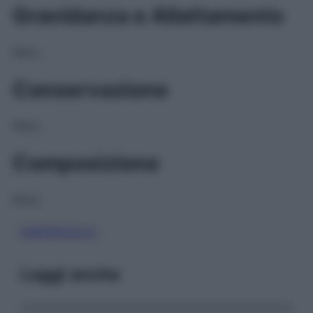
Gravidanza e Allattamento
NULL
Conservazione
NULL
Composizione
NULL
OMEPRAZOLO
Leggi anche