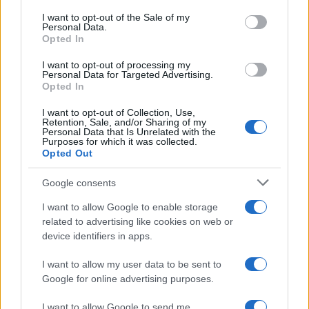
services and may gather and store information including but
I want to opt-out of the Sale of my
Personal Data.
not limited to your visit or usage behaviour. You may click to
Opted In
grant or deny consent to Google and its third-party tags to
use your data for below specified purposes in below Google
I want to opt-out of processing my
consent section.
Personal Data for Targeted Advertising.
Opted In
I want to opt-out of Collection, Use,
Retention, Sale, and/or Sharing of my
Personal Data that Is Unrelated with the
Purposes for which it was collected.
Opted Out
Google consents
I want to allow Google to enable storage
related to advertising like cookies on web or
device identifiers in apps.
I want to allow my user data to be sent to
Google for online advertising purposes.
I want to allow Google to send me