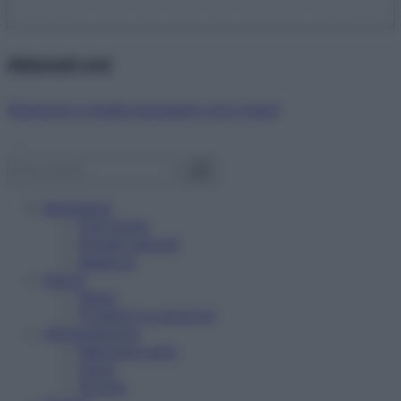
Abbonati ora!
Starbene ti regala benessere ogni mese!
Benessere
Psicologia
Rimedi naturali
Bellezza
Salute
News
Problemi e soluzioni
Alimentazione
Mangiare sano
Diete
Ricette