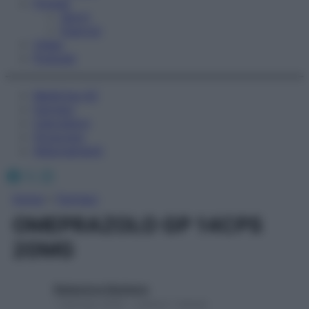
Fitness
Sport
Esercizi
Video
Podcast
Medicina AZ
Farmaci
Calcolatori
Oroscopo
Abbonamenti
Facebook
X
Instagram
Home
»
Farmaci
OMEPRAZOLO GP 14CPS
20MG
Redazione Starbene
1 Gennaio 2025 – Lettura 1 minuto