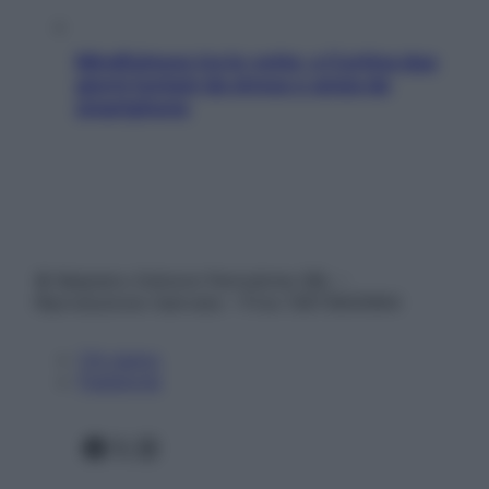
Mindfulness tra le vette: a Cortina due
giorni lontani da stress e ansia da
smartphone
© Belpietro Edizioni Periodiche SRL –
Riproduzione riservata – P.Iva 13673600964
Chi siamo
Pubblicità
Facebook
X
Instagram