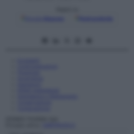
Seguici su
Google
Discover
Fonti preferite
Eccipienti
Controindicazioni
Posologia
Avvertenze
Interazioni
Effetti Indesiderati
Gravidanza e Allattamento
Conservazione
Composizione
GERMED PHARMA SpA
Principio attivo:
OMEPRAZOLO