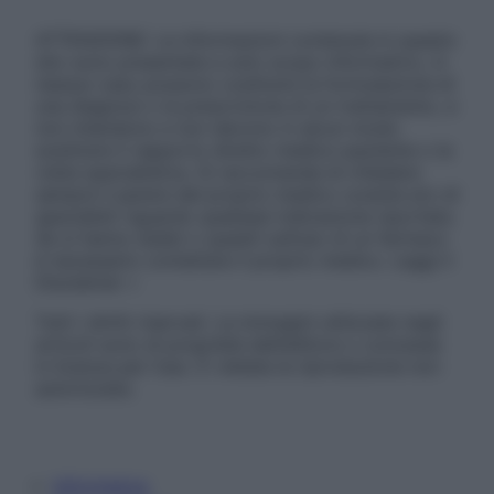
ATTENZIONE: Le informazioni contenute in questo
sito sono presentate a solo scopo informativo, in
nessun caso possono costituire la formulazione di
una diagnosi o la prescrizione di un trattamento, e
non intendono e non devono in alcun modo
sostituire il rapporto diretto medico-paziente o la
visita specialistica. Si raccomanda di chiedere
sempre il parere del proprio medico curante e/o di
specialisti riguardo qualsiasi indicazione riportata.
Se si hanno dubbi o quesiti sull’uso di un farmaco
è necessario contattare il proprio medico. Leggi il
Disclaimer »
Tutti i diritti riservati. Le immagini utilizzate negli
articoli sono di proprietà dell’editore o concesse
in licenza per l’uso. È vietata la riproduzione non
autorizzata.
Informativa