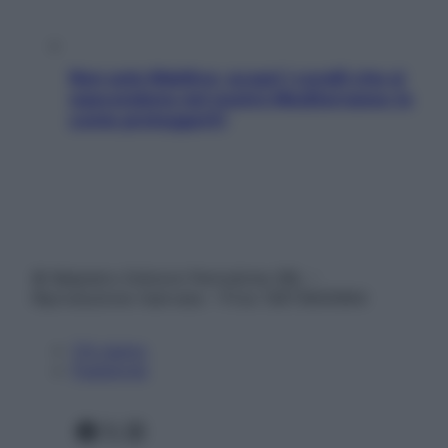
Non solo Maldive: scopri i coralli che si
nascondono nel nostro Mediterraneo (e
come proteggerli)
© Belpietro Edizioni Periodiche SRL –
Riproduzione riservata – P.Iva 13673600964
Chi siamo
Pubblicità
Facebook
X
Instagram