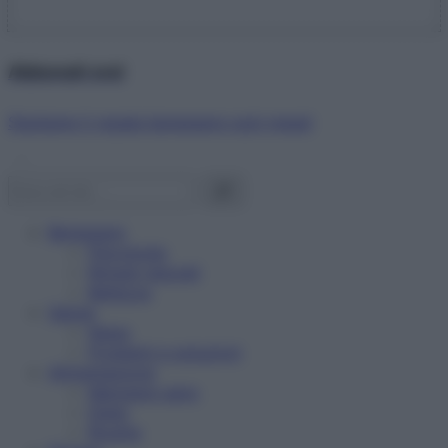
Abbonati ora!
Starbene ti regala benessere ogni mese!
Benessere
Psicologia
Rimedi naturali
Bellezza
Salute
News
Problemi e soluzioni
Alimentazione
Mangiare sano
Diete
Ricette