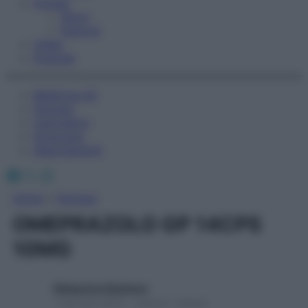
Fitness
Sport
Esercizi
Video
Podcast
Medicina AZ
Farmaci
Calcolatori
Oroscopo
Abbonamenti
Facebook
X
Instagram
Home
»
Farmaci
OMEPRAZOLO GP 14CPS
10MG
Redazione Starbene
1 Gennaio 2025 – Lettura 1 minuto