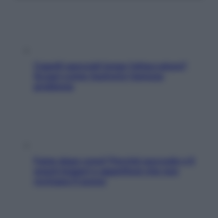
Capelli spezzati lungo l’attaccatura?
Scopri come risolvere l’annoso
problema
Fame dopo cena? Perché succede e 6
snack leggeri e appetitosi che non
rovinano il sonno