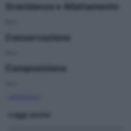
Gravidanza e Allattamento
NULL
Conservazione
NULL
Composizione
NULL
OMEPRAZOLO
Leggi anche