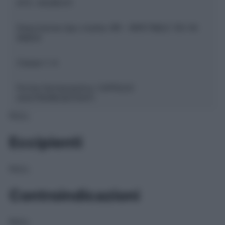
ATC:
A02BC01
Descrizione tipo ricetta:
RR – RIPETIBILE 10V IN
6MESI
Classe 1:
A
Forma farmaceutica:
CAPSULE
GASTRORESISTENTI
NULL
Eccipienti
NULL
Controindicazioni
NULL