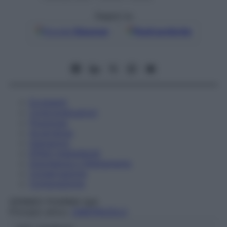
Seguici su
Google
Discover
Fonti preferite
Eccipienti
Controindicazioni
Posologia
Avvertenze
Interazioni
Effetti Indesiderati
Gravidanza e Allattamento
Conservazione
Composizione
GERMED PHARMA SpA
Principio attivo:
OMEPRAZOLO