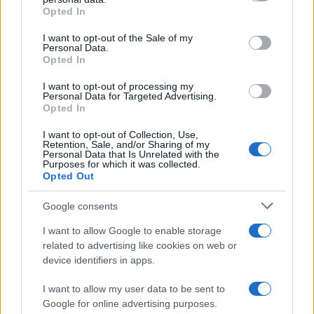
Opted In
Please note that this website/app uses one or more Google
services and may gather and store information including but
I want to opt-out of the Sale of my
Personal Data.
not limited to your visit or usage behaviour. You may click to
Opted In
grant or deny consent to Google and its third-party tags to
use your data for below specified purposes in below Google
I want to opt-out of processing my
consent section.
Personal Data for Targeted Advertising.
Opted In
I want to opt-out of Collection, Use,
Retention, Sale, and/or Sharing of my
Personal Data that Is Unrelated with the
Purposes for which it was collected.
Opted Out
Google consents
I want to allow Google to enable storage
related to advertising like cookies on web or
device identifiers in apps.
I want to allow my user data to be sent to
Google for online advertising purposes.