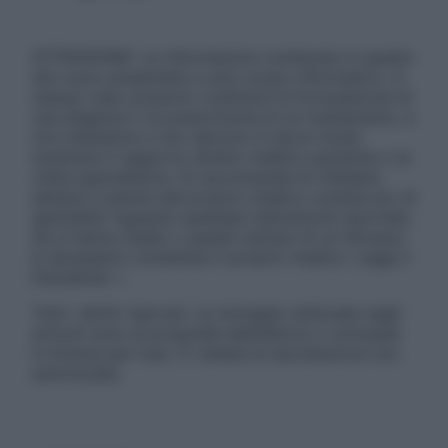
ATTENZIONE: Le informazioni contenute in questo
sito sono presentate a solo scopo informativo, in
nessun caso possono costituire la formulazione di
una diagnosi o la prescrizione di un trattamento, e
non intendono e non devono in alcun modo
sostituire il rapporto diretto medico-paziente o la
visita specialistica. Si raccomanda di chiedere
sempre il parere del proprio medico curante e/o di
specialisti riguardo qualsiasi indicazione riportata.
Se si hanno dubbi o quesiti sull’uso di un farmaco
è necessario contattare il proprio medico. Leggi il
Disclaimer »
Tutti i diritti riservati. Le immagini utilizzate negli
articoli sono di proprietà dell’editore o concesse
in licenza per l’uso. È vietata la riproduzione non
autorizzata.