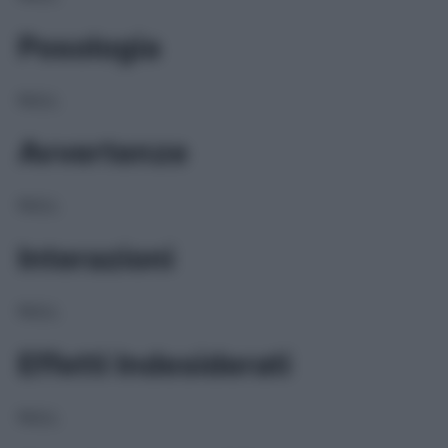
Posologia
NULL
Avvertenze
NULL
Interazioni
NULL
Effetti Indesiderati
NULL