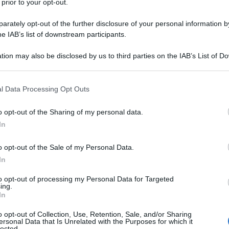
 prior to your opt-out.
rately opt-out of the further disclosure of your personal information by
he IAB’s list of downstream participants.
tion may also be disclosed by us to third parties on the IAB’s List of 
Descrizione tipo ricetta:
RR – RIPETIBILE
 that may further disclose it to other third parties.
10V IN 6MESI
 that this website/app uses one or more Google services and may gath
l Data Processing Opt Outs
Forma farmaceutica:
CAPSULE
including but not limited to your visit or usage behaviour. You may click 
GASTRORESISTENTI
 to Google and its third-party tags to use your data for below specifi
o opt-out of the Sharing of my personal data.
ogle consent section.
cate nel:
Adulti
• Trattamento di ulcere duodenali •
In
li • Trattamento di ulcere gastriche • Prevenzione di
 dell’
Helicobacter pylori (H. pylori)
in ulcera peptica
o opt-out of the Sale of my Personal Data.
ca appropriata • Trattamento di ulcere gastriche e
In
maci anti-infiammatori non steroidei (FANS) •
i associate all’assunzione di farmaci anti-
to opt-out of processing my Personal Data for Targeted
nti a rischio • Trattamento dell’esofagite da reflusso
ing.
 in cui si è ottenuta la cicatrizzazione
In
della malattia da reflusso gastroesofageo
di Zollinger-Ellison
Uso pediatrico
Bambini di età
o opt-out of Collection, Use, Retention, Sale, and/or Sharing
ersonal Data that Is Unrelated with the Purposes for which it
o dell’esofagite da reflusso • Trattamento
lected.