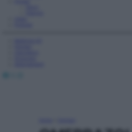
Fitness
Sport
Esercizi
Video
Podcast
Medicina AZ
Farmaci
Calcolatori
Oroscopo
Abbonamenti
Facebook
X
Instagram
Home
»
Farmaci