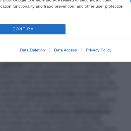
e duodenali
La dose raccomandata di Omeprazolo
 attiva è 20 mg una volta al giorno. Nella maggior
cation functionality and fraud prevention, and other user protection.
ento della sintomatologia dolorosa nell’arco di 2
guariti dopo il trattamento iniziale, la guarigione
ttamento per altre 2 settimane. In pazienti affetti da
eprazolo Alter in un’unica somministrazione
CONFIRM
eneralmente in 4 settimane.
Prevenzione di recidive di
cidive di ulcere duodenali in pazienti
H. pylori
ylori
non è possibile, la dose raccomandata di
Data Deletion
Data Access
Privacy Policy
n alcuni pazienti una dose da 10 mg può essere
alla terapia, la dose può essere aumentata a 40 mg
e gastriche
La dose raccomandata di Omeprazolo
eralmente le ulcere guariscono entro 4 settimane; nei
st’arco di tempo, proseguire il trattamento con la
n pazienti affetti da ulcera duodenale severa con una
 40 mg in un’unica somministrazione giornaliera si è
 settimane.
Prevenzione di recidive di ulcere
n pazienti affetti da ulcera duodenale severa la dose
 mg al giorno. Se necessario, la dose può essere
na volta al giorno.
Eradicazione dell’Helicobacter
e di
H. Pylori
la prescrizione appropriata degli
 individuale del paziente al farmaco e deve fare
i e nazionali relative alla resistenza batterica e all’uso