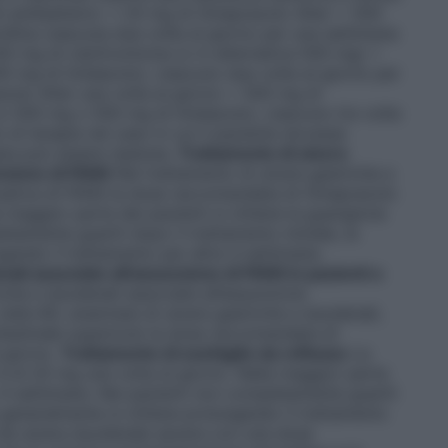
ti antibatterici. • 20 mg di Omeprazolo Alter + 500
illina ciascuna due volte al giorno per una settimana
 mg di claritromicina (o in alternativa 500 mg) +
mg di tinidazolo), ciascuno due volte al giorno per
olo Alter una volta al giorno + 500 mg di
o 500 mg o 500 mg di tinidazolo), ciascuno tre volte
o di terapia nel caso in cui il paziente dovesse
pia può essere ripetuta.
Trattamento di ulcere
nzione di FANS
Nel trattamento di ulcere gastriche e
inuativa di FANS la dose raccomandata di Omeprazolo
a maggior parte dei pazienti si ottiene la guarigione
tamente guariti dopo il trattamento iniziale, la
gando il trattamento per altre 4 settimane.
ali associate all’assunzione di FANS in pazienti a
iche e duodenali associate all’assunzione
 (età>60, anamnesi di ulcere gastriche e duodenali,
testinale superiore) la dose raccomandata di
 giorno.
Trattamento di esofagite da reflusso
La
 di 20 mg una volta al giorno. Nella maggior parte
o 4 settimane. Nei pazienti non completamente guariti
e generalmente si ottiene prolungando il trattamento
ti da ulcera duodenale severa con una dose