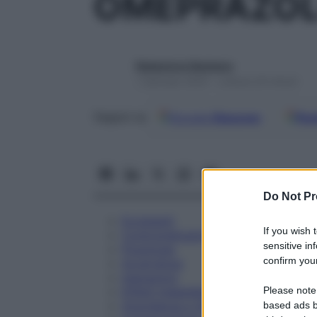
OMEPRAZOLO
Redazione Starbene
1 Gennaio 2025 – Lettura 20 minuti
Google
Discover
Fon
Seguici su
Do Not Pr
Eccipienti
If you wish 
Controindicazioni
sensitive in
Posologia
confirm your
Avvertenze
Interazioni
Please note
Effetti Indesiderati
Gravidanza e Allattamento
based ads b