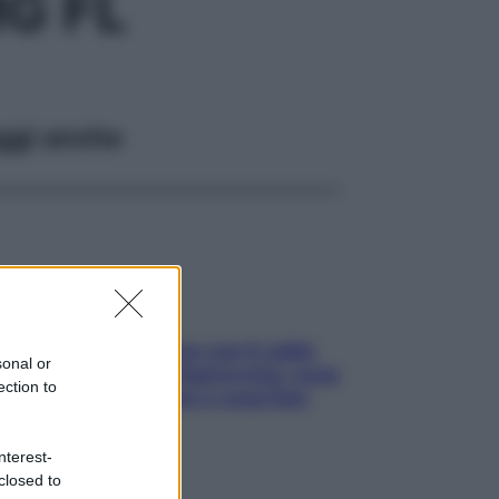
G FL
ggi anche
Perché la pressione con il caldo
sonal or
scende e sale all’improvviso: cosa
ection to
succede alle donne e cosa fare
subito
nterest-
closed to