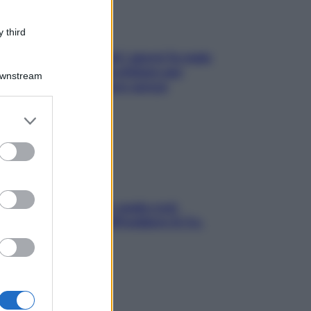
 third
Doccia, lavarsi tutti i giorni fa male
alla pelle? I miti da sfatare per
Downstream
proteggerla davvero senza
stressarla
er and store
to grant or
ed purposes
Aria condizionata: usala così,
senza rischiare raffreddore & Co.