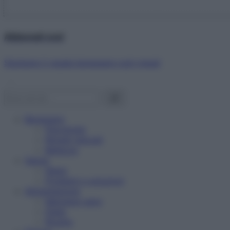
Abbonati ora!
Starbene ti regala benessere ogni mese!
Benessere
Psicologia
Rimedi naturali
Bellezza
Salute
News
Problemi e soluzioni
Alimentazione
Mangiare sano
Diete
Ricette