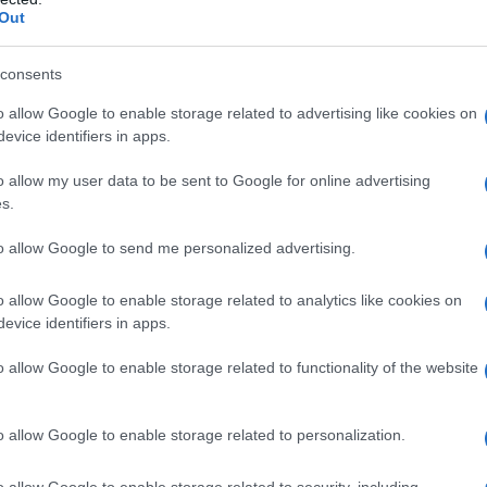
cido nella malattia da reflusso gastroesofageo
Out
a 4 anni
• In associazione con una terapia antibiotica
sata da
H. pylori
consents
o allow Google to enable storage related to advertising like cookies on
evice identifiers in apps.
 acido metacrilico copolimero etilacrilato (1:1,
o allow my user data to be sent to Google for online advertising
 saccarosio, fosfato disodico diidrato (E-339). Capsula
s.
tina, acqua purificata, inchiostro nero
to allow Google to send me personalized advertising.
o allow Google to enable storage related to analytics like cookies on
evice identifiers in apps.
 benzimidazolici o ad uno qualsiasi degli eccipienti
me altri inibitori di pompa protonica (PPI) non deve
o allow Google to enable storage related to functionality of the website
n nelfinavir
(
vedere paragrafo 4.5).
o allow Google to enable storage related to personalization.
o allow Google to enable storage related to security, including