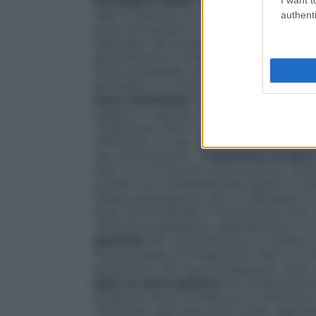
Posologia in adulti
Trattamento di ulcer
Alter in pazienti con un’ulcera duodenale
authenti
parte dei pazienti si ottiene un miglioram
settimane. Nei pazienti non completamente 
generalmente si ottiene prolungando il tra
ulcera duodenale severa con 40 mg di Om
giornaliera si è ottenuta la guarigione, g
ulcere duodenali
Per la prevenzione di re
negativo o quando l’eradicazione del’
H. P
Omeprazolo Alter è di 20 mg al giorno. I
sufficiente. In caso di mancata risposta 
una volta al giorno.
Trattamento di ulcer
Alter è di 20 mg una volta al giorno. Gen
pazienti non completamente guariti in que
stessa posologia per altre 4 settimane. I
dose raccomandata di Omeprazolo Alter di
ottenuta la guarigione, generalmente in 8
gastriche
Per la prevenzione di recidive i
raccomandata di Omeprazolo Alter è di 20
aumentata a 40 mg di Omeprazolo Alter u
pylori in ulcera gastrica
Per l’eradicazion
antibiotici deve considerare la tolleranza
riferimento alle linee guida locali, regional