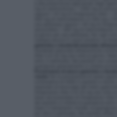
e alla prescrizione appropriati degli agen
mg di claritromicina + 1.000 mg di amoxic
oppure • 20 mg di Omeprazolo Alter + 250
400 mg di metronidazolo (o 500 mg o 500 
una settimana oppure • 40 mg di Omepraz
amoxicillina + 400 mg di metronidazolo (
al giorno per una settimana. Per ogni cicl
risultare ancora
H. pylori
positivo, la tera
gastriche e duodenali associate all’assu
duodenali associate all’assunzione cont
Alter è di 20 mg una volta al giorno. Nell
entro 4 settimane. Nei pazienti non comple
guarigione generalmente si ottiene prolun
Prevenzione di ulcere gastriche e duoden
rischio
Per la prevenzione di ulcere gastr
continuativa di FANS in pazienti a rischio
anamnesi di emorragie del tratto gastroin
Omeprazolo Alter è di 20 mg una volta al
dose raccomandata di Omeprazolo Alter è
dei pazienti si ottiene la guarigione entr
dopo il trattamento iniziale, la guarigion
per altre 4 settimane. Nei pazienti affet