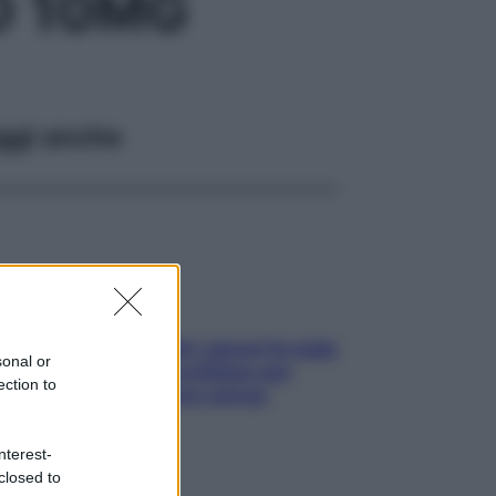
D 10MG
ggi anche
Doccia, lavarsi tutti i giorni fa male
sonal or
alla pelle? I miti da sfatare per
ection to
proteggerla davvero senza
stressarla
nterest-
closed to