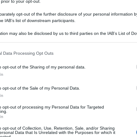
 prior to your opt-out.
rately opt-out of the further disclosure of your personal information by
he IAB’s list of downstream participants.
tion may also be disclosed by us to third parties on the IAB’s List of 
Descrizione tipo ricetta:
RR – RIPETIBILE
 that may further disclose it to other third parties.
10V IN 6MESI
 that this website/app uses one or more Google services and may gath
l Data Processing Opt Outs
Forma farmaceutica:
COMPRESSE
including but not limited to your visit or usage behaviour. You may click 
ORODISPERSIBILI
 to Google and its third-party tags to use your data for below specifi
o opt-out of the Sharing of my personal data.
ogle consent section.
amento della schizofrenia. L’olanzapina è efficace nel
In
rante il proseguimento della terapia nei pazienti
l trattamento iniziale. Olanzapina Mylan Pharma è
o opt-out of the Sale of my Personal Data.
di mania da moderato a grave. Nei pazienti in cui
In
ento con olanzapina, l’olanzapina è indicata per la
turbi bipolari (vedere paragrafo 5.1).
to opt-out of processing my Personal Data for Targeted
ing.
In
o opt-out of Collection, Use, Retention, Sale, and/or Sharing
ersonal Data that Is Unrelated with the Purposes for which it
mma Guar Crospovidone Magnesio stearato Silice
lected.