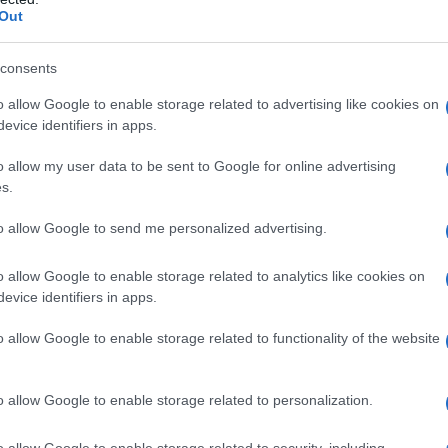
Out
laurilsofato
consents
o allow Google to enable storage related to advertising like cookies on
 qualsiasi degli eccipienti elencati al paragrafo 6.1.
evice identifiers in apps.
golo chiuso.
o allow my user data to be sent to Google for online advertising
s.
to allow Google to send me personalized advertising.
o iniziale raccomandato di olanzapina è 10 mg al
iziale è 15 mg come unica dose giornaliera in
o allow Google to enable storage related to analytics like cookies on
 combinata (vedere paragrafo 5.1).
Prevenzione delle
evice identifiers in apps.
 iniziale raccomandato è di 10 mg/die. Per i pazienti
amento dell’episodio di mania, la terapia per
o allow Google to enable storage related to functionality of the website
n la stessa dose. Se compare un nuovo episodio di
o con olanzapina deve continuare (se necessario con
iuntiva per trattare i sintomi dell’umore, secondo le
o allow Google to enable storage related to personalization.
o di schizofrenia, di episodio di mania, di recidiva del
o può successivamente essere aggiustato in base alla
o allow Google to enable storage related to security, including