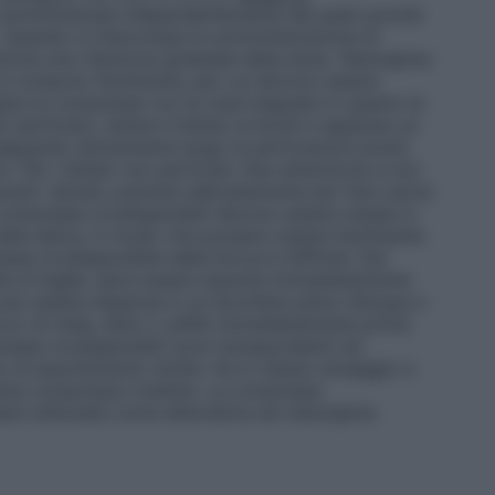
somministrata indipendentemente dai pasti poiché
. Quando si interrompe la somministrazione di
zione una riduzione graduale della dose. Olanzapina
si rompono facilmente, per cui devono essere
re le compresse con le mani bagnate in quanto le
 perforato, tenere il blister ai bordi e separare un
 strappando dolcemente lungo le perforazioni poste
. Per i blister non perforati, fare attenzione a non
enti. Quindi, premere delicatamente per fare uscire
ompresse orodispersibili devono essere messe in
lla saliva, in modo che possano essere facilmente
ssa orodispersibile dalla bocca è difficile. Dal
e è fragile, deve essere assunta immediatamente
, può essere dispersa in un bicchiere pieno d’acqua o
ucco di mela, latte o caffè) immediatamente prima
esse orodispersibili sono bioequivalenti ad
o di assorbimento simile. Ha lo stesso dosaggio e
ina compresse rivestite. Le compresse
ere utilizzate come alternativa ad olanzapina