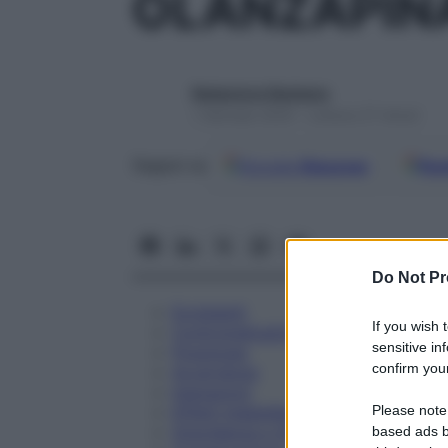
OLANZAPIN
Redazione Starbene
1 Gennaio 2025 – Lettura 27 minuti
Google
Discover
Fon
Seguici su
Do Not Pr
Eccipienti
If you wish 
Controindicazioni
sensitive in
Posologia
confirm your
Avvertenze
Interazioni
Please note
Effetti Indesiderati
Gravidanza e Allattamento
based ads b