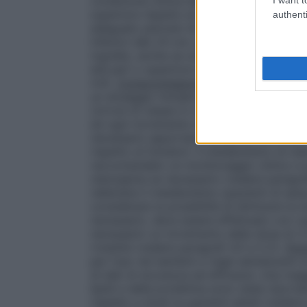
condizione clinica del paziente nell’ inte
superiore rispetto al dosaggio inizialme
authenti
adeguato periodo di rivalutazione e deve 
inferiori alle 24 ore.
Anziani
Generalmente,
mg/die), anche se una riduzione della dos
età pari o superiore ai 65 anni quando le 
4.4).
Compromissione renale e/o epatica
un dosaggio iniziale più basso (5 mg). In
(cirrosi di classe A o B secondo la classif
ed ogni incremento di dose deve essere e
necessario apportare variazioni alla dose 
rispetto ai fumatori. Il metabolismo di o
raccomandato un monitoraggio clinico e 
olanzapina se necessario (vedere paragraf
rallentare il metabolismo (pazienti di ses
considerare la possibilità di diminuire la
necessario, deve essere effettuato con cau
necessario un incremento della dose di 
rivestite (vedere paragrafi 4.5 e 5.2).
Popo
per l’uso nei bambini e negli adolescenti 
di dati di sicurezza ed efficacia. Una mag
lipidi e della prolattina sono state riport
rispetto a studi su pazienti adulti (vedere 