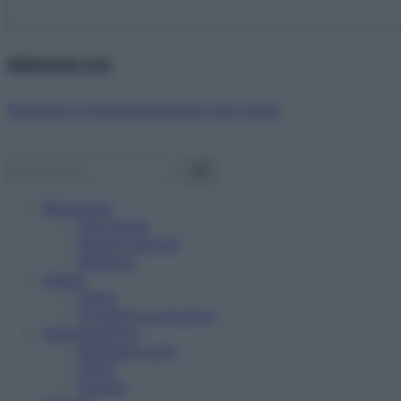
Abbonati ora!
Starbene ti regala benessere ogni mese!
Benessere
Psicologia
Rimedi naturali
Bellezza
Salute
News
Problemi e soluzioni
Alimentazione
Mangiare sano
Diete
Ricette