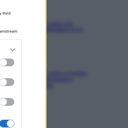
 third
Aria condizionata: usala così,
senza rischiare raffreddore & Co.
Downstream
er and store
to grant or
ed purposes
Mindfulness tra le vette: a Cortina
due giorni lontani da stress e
ansia da smartphone