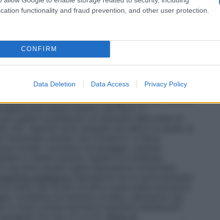
rvallo da 5–20 mg al giorno. L’incremento ad una dose
nte raccomandato è consigliato solo dopo un
cation functionality and fraud prevention, and other user protection.
generalmente attuarsi ad intervalli di tempo non
 non è richiesto un dosaggio iniziale più basso (5
e deve essere presa in considerazione nei pazienti di
situazioni cliniche lo consigliano (vedere paragrafo
CONFIRM
In questi pazienti si deve prendere in considerazione
 caso di insufficienza epatica di grado moderato
icazione di Child–Pugh), il dosaggio iniziale è di 5 mg
Data Deletion
Data Access
Privacy Policy
ffettuato con cautela.
Fumator
i
Solitamente non è
iniziale ed all’intervallo di dosaggio nei non fumatori
lanzapina può essere indotto dal fumo. È
può essere considerato un aumento della dose di
o 4.5). Quando sono presenti più fattori in grado di
so femminile, anziani, non fumatori), si deve
 dose iniziale. L’aumento di dosaggio, quando
tela in questi pazienti. Qualora si rendesse
2.5 mg deve essere usata Olanzapina compresse
lazione pediatrica
Olanzapina non è raccomandata
al di sotto dei 18 anni di età a causa della mancanza
gior incidenza di aumento di peso, alterazioni dei
ate in studi a breve termine in pazienti adolescenti
paragrafi 4.4, 4.8, 5.1 e 5.2).
Modo di