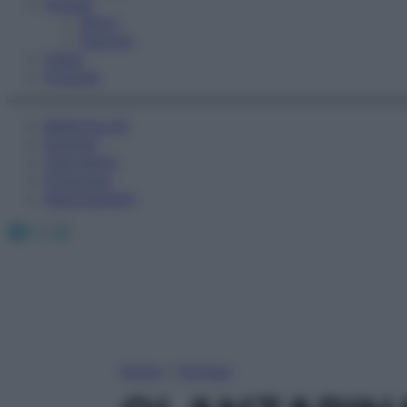
Fitness
Sport
Esercizi
Video
Podcast
Medicina AZ
Farmaci
Calcolatori
Oroscopo
Abbonamenti
Facebook
X
Instagram
Home
»
Farmaci