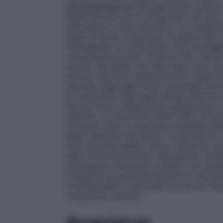
somministrazione
Olanzapina può essere 
l’assorbimento non è influenzato dal cibo
olanzapina si deve prendere in considera
Mylan Pharma compresse orodispersibili 
maneggiate con attenzione. Non maneggia
compresse possono rompersi. Per il blister
alveolo del blister dal resto dello strip
attorno. Staccare attentamente il supporto
staccare l’appoggio delle compresse adiac
la compressa. Olanzapina Mylan Pharma c
bocca, dove si disperdono rapidamente ne
ingerite. La rimozione intatta della compre
momento che la compressa orodispersibil
dopo l’apertura del blister. In alternativa
altra bevanda adatta (succo d’arancia, s
della somministrazione. Olanzapina compr
olanzapina compresse rivestite, con grad
frequenza di somministrazione di olanzap
orodispersibili di Olanzapina possono ess
compresse rivestite.
Avvertenze