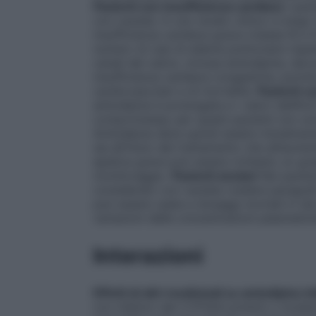
Pazienti con insufficienza cardiaca
I pazi
con cautela. In uno studio clinico a lungo
insufficienza cardiaca grave (classe III 
numero di casi di edema polmonare rispett
canali del calcio, inclusa amlodipina, dev
insufficienza cardiaca congestizia, poiché
cardiovascolari e di mortalità.
Pazienti c
amlodipina è prolungata e i valori dell’A
compromessa; per questi pazienti non son
Amlodipina deve quindi essere inizialmen
sia all’inizio del trattamento che all’aum
epatica grave può essere richiesto un gr
monitoraggio.
Pazienti anziani
Nei pazien
considerato con cautela (vedere paragrafi
può essere usata a dosaggi normali in tali
variazioni delle concentrazioni plasmatich
Interazioni
Effetti di altri medicinali su amlodipina
In
con inibitori del CYP3A4 potenti o moderati