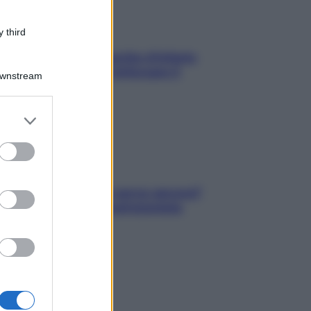
 third
In menopausa il rischio d’infarto
aumenta: è ora di rinforzare il
Downstream
cuore
er and store
to grant or
ed purposes
Contare le calorie serve ancora?
La risposta della nutrizionista