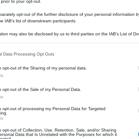
 prior to your opt-out.
rately opt-out of the further disclosure of your personal information by
he IAB’s list of downstream participants.
tion may also be disclosed by us to third parties on the IAB’s List of 
Descrizione tipo ricetta:
RR – RIPETIBILE
 that may further disclose it to other third parties.
10V IN 6MESI
 that this website/app uses one or more Google services and may gath
l Data Processing Opt Outs
Forma farmaceutica:
COMPRESSE
including but not limited to your visit or usage behaviour. You may click 
 to Google and its third-party tags to use your data for below specifi
o opt-out of the Sharing of my personal data.
ogle consent section.
In
bile Angina conseguente a vasospasmo (angina di
o opt-out of the Sale of my Personal Data.
In
to opt-out of processing my Personal Data for Targeted
ing.
In
crocristallina, calcio fosfato dibasico anidro, amido
o opt-out of Collection, Use, Retention, Sale, and/or Sharing
ersonal Data that Is Unrelated with the Purposes for which it
lected.