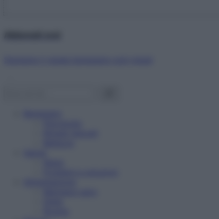
Abbonati ora!
Starbene ti regala benessere ogni mese!
Benessere
Psicologia
Rimedi naturali
Bellezza
Salute
News
Problemi e soluzioni
Alimentazione
Mangiare sano
Diete
Ricette