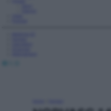
Fitness
Sport
Esercizi
Video
Podcast
Medicina AZ
Farmaci
Calcolatori
Oroscopo
Abbonamenti
Facebook
X
Instagram
Home
»
Farmaci