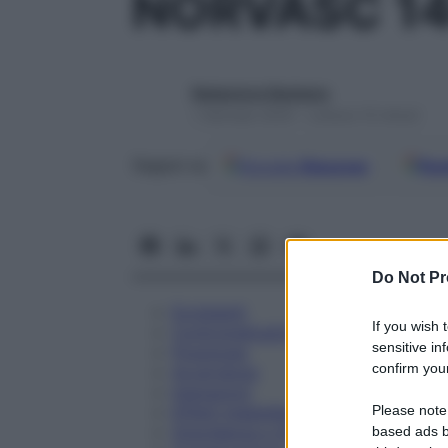
NORVASC 1
Redazione Starbene
1 Gennaio 2025 – Lettura 10 minuti
Google
Discover
Fon
Seguici su
Do Not Pr
Eccipienti
If you wish 
Controindicazioni
sensitive in
Posologia
confirm your
Avvertenze
Interazioni
Please note
Effetti Indesiderati
Gravidanza e Allattamento
based ads b