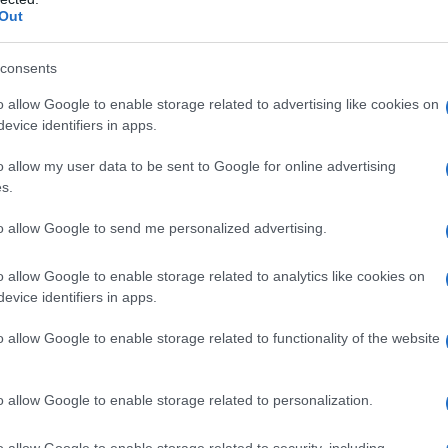
Out
consents
: • ipersensibilità ai derivati delle diidropiridine,
ipienti elencati al paragrafo 6.1. • ipotensione grave.
o allow Google to enable storage related to advertising like cookies on
zione dell’efflusso ventricolare sinistro (es. stenosi
evice identifiers in apps.
 cardiaca con instabilità emodinamica dopo infarto
o allow my user data to be sent to Google for online advertising
s.
to allow Google to send me personalized advertising.
e per l’angina, la dose iniziale consigliata è di 5 mg di
o allow Google to enable storage related to analytics like cookies on
 essere portata alla dose massima di 10 mg a
evice identifiers in apps.
zienti ipertesi, Norvasc è stato usato in associazione
a-bloccanti o inibitori dell’enzima di conversione
a, Norvasc può essere usato in monoterapia o in
o allow Google to enable storage related to functionality of the website
, nei casi di angina refrattaria al trattamento con
adeguati. Non sono richiesti adattamenti del
azione concomitante di diuretici tiazidici, beta-
o allow Google to enable storage related to personalization.
sione.
Popolazioni speciali
Pazienti anziani
Norvasc
e giovani è ugualmente ben tollerato. Nei pazienti
o allow Google to enable storage related to security, including