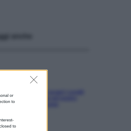
ggi anche
Non solo Maldive: scopri i coralli
sonal or
che si nascondono nel nostro
ection to
Mediterraneo (e come
proteggerli)
nterest-
closed to