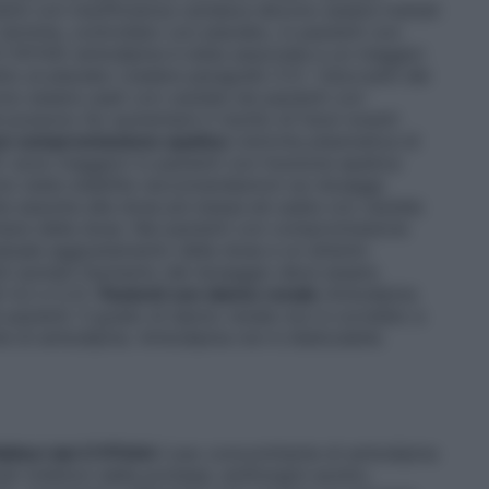
enti con insufficienza cardiaca devono essere trattati
 termine, controllato con placebo, in pazienti con
e IV NYHA) amlodipina è stata associata a un maggior
o al placebo (vedere paragrafo 5.1). I bloccanti dei
ono essere usati con cautela nei pazienti con
 possono far aumentare il rischio di futuri eventi
on compromissione epatica
L’emivita plasmatica di
UC sono maggiori in pazienti con funzione epatica
o state stabilite raccomandazioni sui dosaggi.
te assunta alla dose più bassa ed usata con cautela
entare della dose. Nei pazienti con compromissione
aduale aggiustamento della dose e un attento
ti anziani l’aumento del dosaggio deve essere
 4.2 e 5.2).
Pazienti con danno renale
Amlodipina
 pazienti. Il grado di danno renale non è correlato a
e di amlodipina. Amlodipina non è dializzabile.
ibitori del CYP3A4
L’uso concomitante di amlodipina
 (inibitori della proteasi, antifungini azolici,