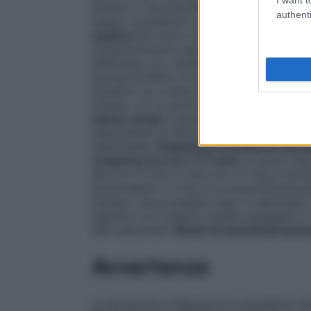
anziani si raccomandano i dosaggi normal
authenti
essere considerato con cautela (vedere pa
epatica
Non sono state stabilite raccoman
compromissione epatica da lieve a modera
effettuata con cautela e si deve partire d
farmacocinetica di amlodipina non è stat
pazienti con compromissione epatica grav
iniziato con la dose più bassa, seguita 
danno renale
Il grado di danno renale non
plasmatiche di amlodipina, quindi si rac
dializzabile.
Popolazione pediatrica Bambi
compresa tra i 6 e i 17 anni
La dose orale
dai 6 ai 17 anni di età è di 2,5 mg in mo
aumentabile a 5 mg in monosomministrazio
pressori raccomandati dopo 4 settimane. N
superiori ai 5 mg/die (vedere paragrafi 5.
dati disponibili.
Modo di somministrazio
Avvertenze
La sicurezza e l’efficacia di amlodipina du