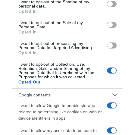
I want to opt-out of the Sharing of my
disclose it to other third parties.
personal data.
Opted In
Please note that this website/app uses one or more Google
services and may gather and store information including but
I want to opt-out of the Sale of my
Personal Data.
not limited to your visit or usage behaviour. You may click to
Opted In
grant or deny consent to Google and its third-party tags to
use your data for below specified purposes in below Google
I want to opt-out of processing my
consent section.
Personal Data for Targeted Advertising.
Opted In
I want to opt-out of Collection, Use,
Retention, Sale, and/or Sharing of my
Personal Data that Is Unrelated with the
Purposes for which it was collected.
Opted Out
Google consents
I want to allow Google to enable storage
related to advertising like cookies on web or
device identifiers in apps.
I want to allow my user data to be sent to