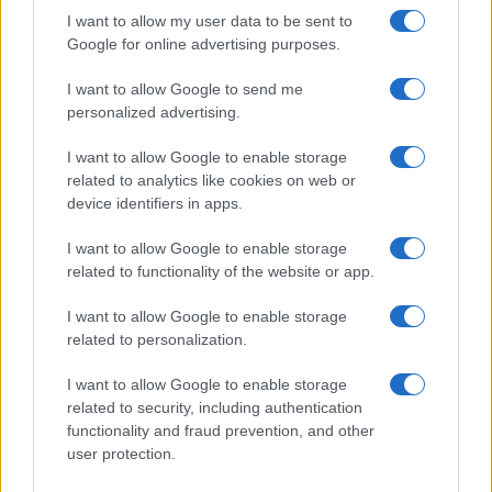
I want to allow my user data to be sent to
Google for online advertising purposes.
I want to allow Google to send me
personalized advertising.
I want to allow Google to enable storage
related to analytics like cookies on web or
device identifiers in apps.
I want to allow Google to enable storage
related to functionality of the website or app.
I want to allow Google to enable storage
related to personalization.
I want to allow Google to enable storage
related to security, including authentication
functionality and fraud prevention, and other
user protection.