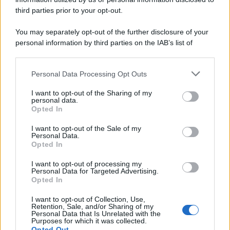
third parties prior to your opt-out.
You may separately opt-out of the further disclosure of your
personal information by third parties on the IAB’s list of
downstream participants.
Personal Data Processing Opt Outs
This information may also be disclosed by us to third parties
on the IAB’s List of Downstream Participants that may further
I want to opt-out of the Sharing of my
disclose it to other third parties.
personal data.
Opted In
Please note that this website/app uses one or more Google
services and may gather and store information including but
I want to opt-out of the Sale of my
Personal Data.
not limited to your visit or usage behaviour. You may click to
Opted In
grant or deny consent to Google and its third-party tags to
use your data for below specified purposes in below Google
I want to opt-out of processing my
consent section.
Personal Data for Targeted Advertising.
Opted In
I want to opt-out of Collection, Use,
Retention, Sale, and/or Sharing of my
Personal Data that Is Unrelated with the
Purposes for which it was collected.
Opted Out