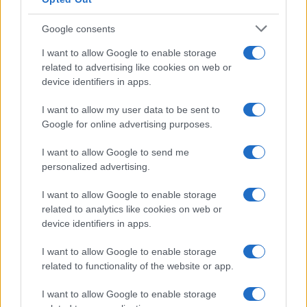
Google consents
I want to allow Google to enable storage
related to advertising like cookies on web or
device identifiers in apps.
I want to allow my user data to be sent to
Google for online advertising purposes.
I want to allow Google to send me
personalized advertising.
I want to allow Google to enable storage
related to analytics like cookies on web or
device identifiers in apps.
I want to allow Google to enable storage
related to functionality of the website or app.
I want to allow Google to enable storage