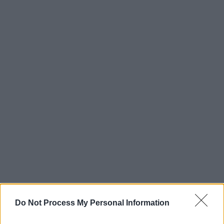
Do Not Process My Personal Information