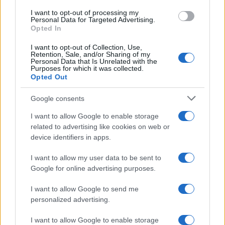
use your data for below specified purposes in below Google
I want to opt-out of processing my
consent section.
Personal Data for Targeted Advertising.
Opted In
I want to opt-out of Collection, Use,
Retention, Sale, and/or Sharing of my
Personal Data that Is Unrelated with the
Purposes for which it was collected.
Opted Out
Google consents
I want to allow Google to enable storage
related to advertising like cookies on web or
device identifiers in apps.
I want to allow my user data to be sent to
Google for online advertising purposes.
I want to allow Google to send me
personalized advertising.
I want to allow Google to enable storage