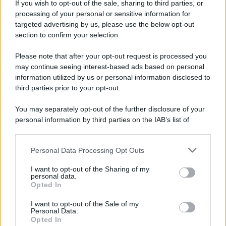
If you wish to opt-out of the sale, sharing to third parties, or
processing of your personal or sensitive information for
targeted advertising by us, please use the below opt-out
section to confirm your selection.
Please note that after your opt-out request is processed you
may continue seeing interest-based ads based on personal
information utilized by us or personal information disclosed to
third parties prior to your opt-out.
You may separately opt-out of the further disclosure of your
personal information by third parties on the IAB’s list of
downstream participants.
Personal Data Processing Opt Outs
This information may also be disclosed by us to third parties
on the IAB’s List of Downstream Participants that may further
I want to opt-out of the Sharing of my
disclose it to other third parties.
personal data.
Opted In
Please note that this website/app uses one or more Google
services and may gather and store information including but
I want to opt-out of the Sale of my
Personal Data.
not limited to your visit or usage behaviour. You may click to
Opted In
grant or deny consent to Google and its third-party tags to