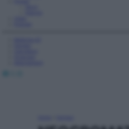
Fitness
Sport
Esercizi
Video
Podcast
Medicina AZ
Farmaci
Calcolatori
Oroscopo
Abbonamenti
Facebook
X
Instagram
Home
»
Farmaci