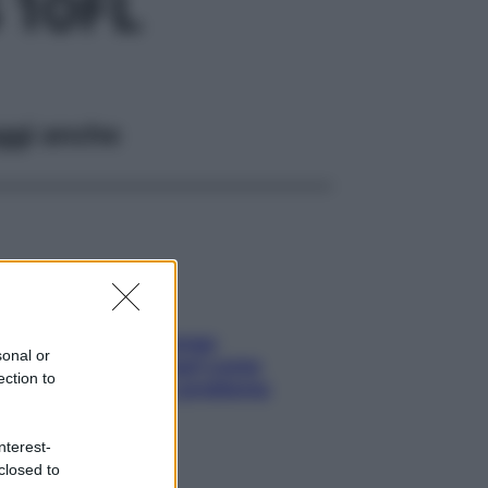
 10FL
ggi anche
Capelli spezzati lungo
sonal or
l’attaccatura? Scopri come
ection to
risolvere l’annoso problema
nterest-
closed to