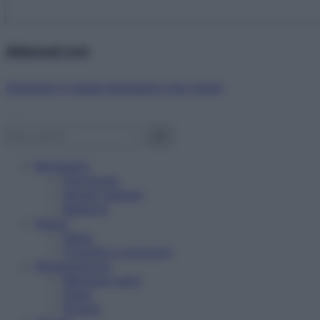
Abbonati ora!
Starbene ti regala benessere ogni mese!
Benessere
Psicologia
Rimedi naturali
Bellezza
Salute
News
Problemi e soluzioni
Alimentazione
Mangiare sano
Diete
Ricette