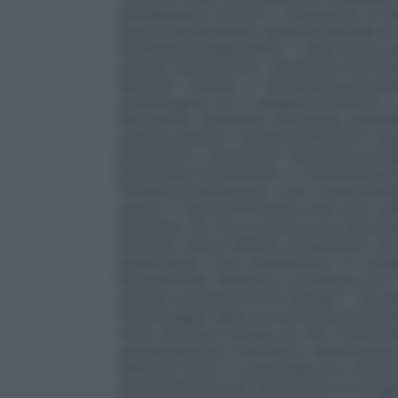
antidepressivi triciclici o fenotiazine, la
riduce l’assorbimento gastrointestinale d
interferenza diagnostica: 1. nella misura 
metodo fluorimetrico, riboflavina interfer
falsando i risultati. 2. riboflavina può prod
urobilinogeno con il reagente di Ehrlich. 
etionamide, idralazina, isoniazide, penic
causare anemia o neurite periferica in qu
piridossina o aumentano l’escrezione renale
piridossina è aumentata. La somministraz
richiesta di piridossina. L’uso concomitan
quanto 5 mg di piridossina orale sono suffi
levodopa; ciò non si verifica con l’associ
dosi può ridurre l’effetto antiepilettico d
aumentando il loro metabolismo. Di conse
fenobarbitale, fenitoina o primidone non
speciali e precauzioni di impiego"). Se n
monitoraggio della concentrazione plasmat
meno marcata è attesa con altri medicinali
carbamazepina e barbiturici. Metotressato 
dell’acido folico a causa della loro attiv
cloramfenicolo può determinare un antagon