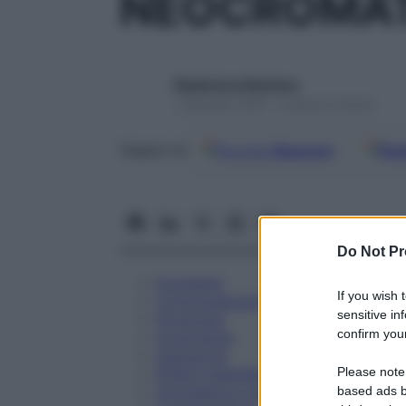
NEOCROMATO
Redazione Starbene
1 Gennaio 2025 – Lettura 6 minuti
Google
Discover
Fon
Seguici su
Do Not Pr
Eccipienti
If you wish 
Controindicazioni
sensitive in
Posologia
confirm your
Avvertenze
Interazioni
Please note
Effetti Indesiderati
Gravidanza e Allattamento
based ads b