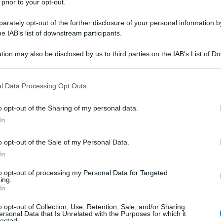
 prior to your opt-out.
rately opt-out of the further disclosure of your personal information by
he IAB’s list of downstream participants.
O
tion may also be disclosed by us to third parties on the IAB’s List of 
Descrizione tipo ricetta:
SOP – NON
 that may further disclose it to other third parties.
RICHIESTA
 that this website/app uses one or more Google services and may gath
l Data Processing Opt Outs
Forma farmaceutica:
SOLUZIONE ORALE
including but not limited to your visit or usage behaviour. You may click 
POLV SOLV
 to Google and its third-party tags to use your data for below specifi
o opt-out of the Sharing of my personal data.
ogle consent section.
In
Presenza Lattosio:
No
o opt-out of the Sale of my Personal Data.
rie a carenza specifica, anche in corso di
alescenze. Coadiuvante nella terapia di stati
In
funzionale epatico. In corso di terapia antibiotica.
entazione o da diete incongrue.
to opt-out of processing my Personal Data for Targeted
ing.
In
o opt-out of Collection, Use, Retention, Sale, and/or Sharing
ersonal Data that Is Unrelated with the Purposes for which it
lected.