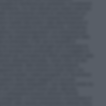
 necessità di riboflavina può aumentare. Il probenecid
i riboflavina. Con dosi elevate può essere osservata
della concentrazione urinaria di catecolamine con
isce con la produzione di sostanze fluorescenti
urre risultati falsi positivi nella determinazione di
L’uso concomitante di cloramfenicolo, cicloserina,
illamina o immunosoppressori con piridossina può
anto tali sostanze agiscono come antagonisti della
 di piridossina. In tali casi la necessità di
ione concomitante di estrogeni può aumentare la
te di levodopa con piridossina non è consigliato in
cienti per contrastare gli effetti antiparkinson della
azione carbidopa–levodopa. L’acido folico ad alte
el fenobarbital, della fentoina e del primidone
guenza l’uso concomitante di acido folico con
 è raccomandato (vedere paragrafo 4.4 "Avvertenze
ecessario deve essere eseguito un accurato
ica di questi antiepilettici. Una relazione simile ma
 anti–convulsivanti inclusi sodio valproato,
e sulfasalazina possono diminuire l’attività
ità antagonista. La somministrazione concomitante di
ismo nella risposta ematopoietica all’acido folico.