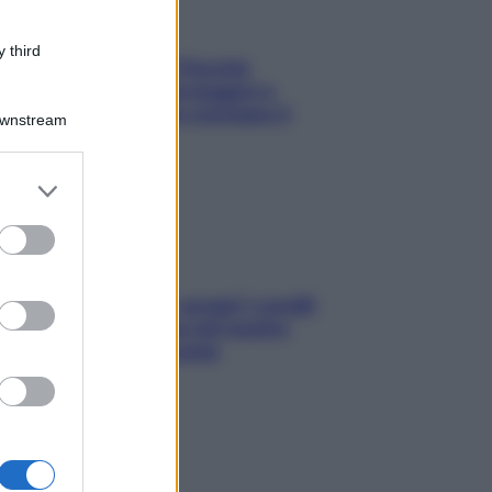
 third
Fame dopo cena? Perché
succede e 6 snack leggeri e
appetitosi che non rovinano il
Downstream
sonno
er and store
to grant or
ed purposes
Non solo Maldive: scopri i coralli
che si nascondono nel nostro
Mediterraneo (e come
proteggerli)