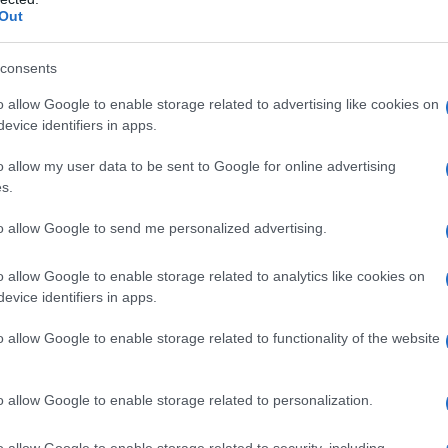
erolo, aroma di mirtillo, esteri acido p–idrossibenzoico,
Out
citrico.
Ogni tappo serbatoio contiene
: amido di riso,
o glicolato, silice colloidale anidra, magnesio
consents
o allow Google to enable storage related to advertising like cookies on
evice identifiers in apps.
o allow my user data to be sent to Google for online advertising
 qualsiasi degli eccipienti elencati al paragrafo 6.1.
s.
 "Avvertenze speciali e precauzioni di impiego").
to allow Google to send me personalized advertising.
o allow Google to enable storage related to analytics like cookies on
evice identifiers in apps.
a dei pasti principali o, secondo indicazione del
econdo indicazione del medico.
Modo di
l tappo fino al suo arresto tenendo il flaconcino in
o allow Google to enable storage related to functionality of the website
 ripetutamente con forza per permettere alla polvere
vitare il tappo e assumere il preparato così ottenuto
 di frutta, etc. Oppure: inserire la calotta sul tappo
o allow Google to enable storage related to personalization.
cadere la polvere nel liquido. Agitare tenendo
lvere la polvere nel liquido, e comunque fino ad
o allow Google to enable storage related to security, including