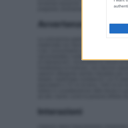
avvenuta soluzione. Togliere la calotta, l
authenti
preparato direttamente dal flaconcino o dil
Avvertenze
La colorazione gialla che assumono le urin
medicinale non deve essere utilizzato com
L’uso concomitante di acido folico con fe
raccomandato (vedere paragrafo 4.5 "Inter
di interazione"). Avvertenze su alcuni eccip
intolleranza al fruttosio, non devono ass
reazioni allergiche (anche ritardate) per l
Questo medicinale contiene 6.7 vol % etan
equivalenti a 17,1 ml di birra, 7,125 ml di
tenere in considerazione nelle donne in g
ad alto rischio come le persone affette da
Interazioni
L’etanolo altera l’assorbimento intestinale