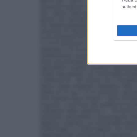
giorno per 7 giorni. Terza settimana (gior
soluzione al giorno (15 mg) equivalenti a 
authenti
per 7 giorni. Dalla quarta settimana in po
giorno (20 mg) equivalenti a quattro press
(b) Pipetta graduata
: Prima settimana (gi
soluzione (5 mg) per 7 giorni. Seconda se
ml di soluzione (10 mg) per 7 giorni. Ter
1,5 ml di soluzione (15 mg) per 7 giorni. D
assumere 2 ml di soluzione (20 mg), una 
mantenimento raccomandata è di 20 mg a
dose raccomandata per i pazienti oltre i 6
equivalenti a quattro pressioni della pom
renale
: Nei pazienti con funzionalità ren
creatinina 50 – 80 ml/min) non è necessa
danno renale moderato (clearance della cr
essere di 10 mg (1 ml di soluzione, equiv
ben tollerata dopo almeno 7 giorni di tr
al giorno, in accordo allo schema di tito
(clereance della creatinina 5 – 29 ml/min)
soluzione, equivalente a due pressioni de
epatica
: In pazienti con funzionalità e
(Child–Pugh A e Child–Pugh B), non è ne
disponibili dati sull’utilizzo di memantin