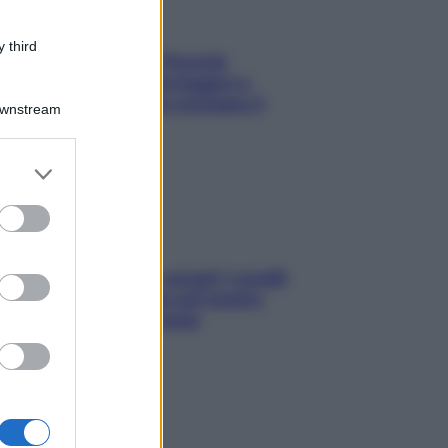
 third
Fame dopo cena? Perché
succede e 6 snack leggeri e
appetitosi che non rovinano il
Downstream
sonno
er and store
to grant or
ed purposes
Non solo Maldive: scopri i coralli
che si nascondono nel nostro
Mediterraneo (e come
proteggerli)