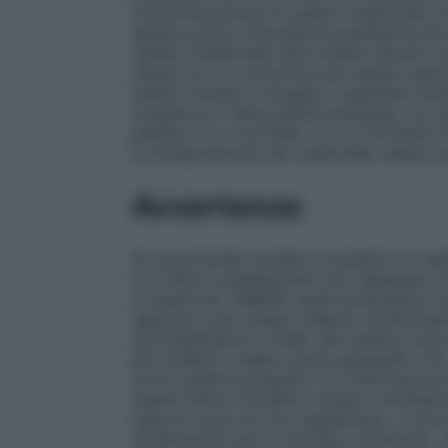
somministrazione di questo medicinale n
epatica grave.
Popolazione pediatrica
Non
Questo medicinale deve essere assunto per
stessa ora. La soluzione può essere assun
essere versata o erogata o pipettata dir
erogatrice o dalla pipetta graduata, ma d
pipetta in un cucchiaio o in un bicchiere d
la manipolazione del medicinale vedere p
Avvertenze
Si raccomanda cautela in pazienti con epil
con fattori predisponenti per l’epilessia. 
D–aspartato (NMDA) quali amantadina, k
agiscono sullo stesso sistema recettorial
(principalmente a livello del sistema ner
più evidenti (vedere anche paragrafo 4.5)
urine (vedere paragrafo 5.2 "Eliminazione
Questi fattori includono drastici cambiam
base di carne ad una vegetariana, o una 
alcalinizzanti per lo stomaco (antiacidi).