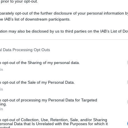
 prior to your opt-out.
rately opt-out of the further disclosure of your personal information by
he IAB’s list of downstream participants.
TO
tion may also be disclosed by us to third parties on the IAB’s List of 
Descrizione tipo ricetta:
RRL – LIMITATIVA
 that may further disclose it to other third parties.
RIPETIBILE
 that this website/app uses one or more Google services and may gath
l Data Processing Opt Outs
Forma farmaceutica:
SOLUZIONE ORALE
including but not limited to your visit or usage behaviour. You may click 
 to Google and its third-party tags to use your data for below specifi
ia di Alzheimer da moderata a grave.
o opt-out of the Sharing of my personal data.
ogle consent section.
In
o opt-out of the Sale of my Personal Data.
In
cqua purificata
to opt-out of processing my Personal Data for Targeted
ing.
In
o opt-out of Collection, Use, Retention, Sale, and/or Sharing
 qualsiasi degli eccipienti elencati al paragrafo 6.1.
ersonal Data that Is Unrelated with the Purposes for which it
lected.