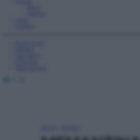
Fitness
Sport
Esercizi
Video
Podcast
Medicina AZ
Farmaci
Calcolatori
Oroscopo
Abbonamenti
Facebook
X
Instagram
Home
»
Farmaci