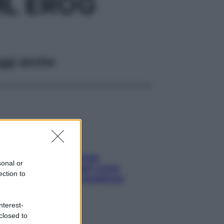
ML EROG
ggi anche
Capelli spezzati lungo
sonal or
l’attaccatura? Scopri come
ection to
risolvere l’annoso problema
nterest-
closed to