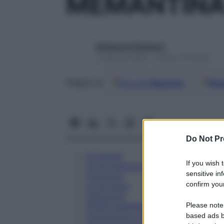
MEMANTINA
Redazione Starbene
1 Gennaio 2025 – Lettura 10 minuti
Google
Discover
Fon
Seguici su
Do Not Pr
Eccipienti
If you wish 
Controindicazioni
sensitive in
Posologia
confirm your
Avvertenze
Interazioni
Please note
Effetti Indesiderati
Gravidanza e Allattamento
based ads b