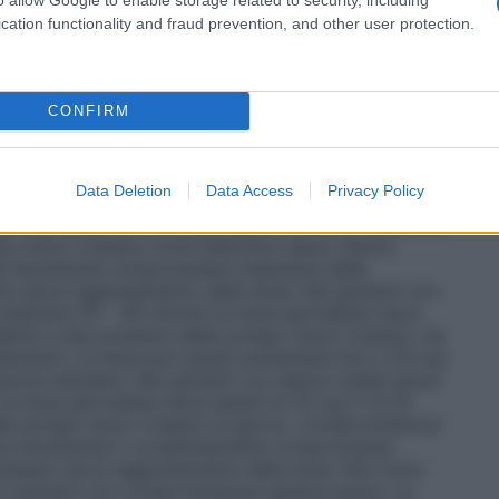
no 15–21): Il paziente deve assumere 1,5 ml di
tre pressioni della pompa verso il basso, al giorno
cation functionality and fraud prevention, and other user protection.
i: Il paziente deve assumere 2 ml di soluzione al
ioni della pompa verso il basso, una volta al giorno.
orno 1–7): Il paziente deve assumere 0,5 ml di
ttimana (giorno 8–14): Il paziente deve assumere 1
CONFIRM
za settimana (giorno 15–21): Il paziente deve assumere
alla quarta settimana in poi: Il paziente deve
volta al giorno.
Dose di mantenimento
La dose di
Data Deletion
Data Access
Privacy Policy
l giorno.
Anziani:
Sulla base degli studi clinici, la
5 anni di età è di 20 mg al giorno (2 ml di soluzione,
pa verso il basso) come descritto sopra.
Danno
ale lievemente compromessa (clearance della
rio alcun aggiustamento della dose. Nei pazienti con
eatinina 30 – 49 ml/min) la dose giornaliera deve
alente a due pressioni della pompa verso il basso). Se
attamento, la dose può essere aumentata fino a 20 mg
lazione standard. Nei pazienti con danno renale grave
 la dose giornaliera deve essere di 10 mg (1 ml di
lla pompa verso il basso) al giorno.
Compromissione
patica lievemente o moderatamente compromessa
cessario alcun aggiustamento della dose. Non sono
a in pazienti con compromissione epatica grave. La