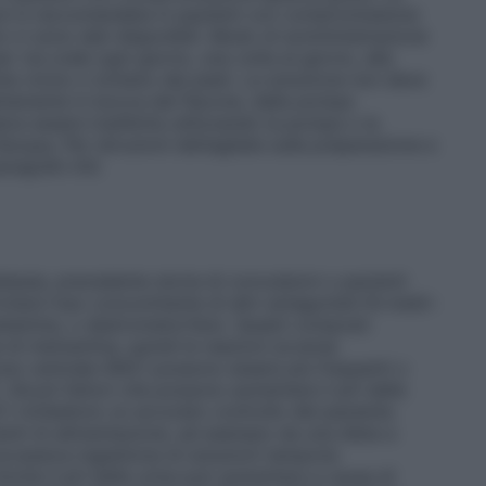
on è raccomandata in pazienti con compromissione
 ci sono dati disponibili.
Modo di somministrazione
 via orale ogni giorno, una volta al giorno, alla
ta vicino o lontano dai pasti. La soluzione non deve
ettamente in bocca dal flacone, dalla pompa
eve essere trasferita utilizzando la pompa o la
’acqua. Per istruzioni dettagliate sulla preparazione e
aragrafo 6.6.
essia, precedente storia di convulsioni o pazienti
Evitare l’uso concomitante di altri antagonisti–N–metil–
etamina, o destrometorfano. Questi composti
e di memantina, quindi le reazioni avverse
voso centrale–SNC) possono essere più frequenti o
. Alcuni fattori che possono aumentare il pH delle
") richiedono un accurato controllo del paziente.
enti di alimentazione, ad esempio da una dieta a
eccessiva ingestione di soluzioni tampone
 Anche il pH delle urine può aumentare a causa di