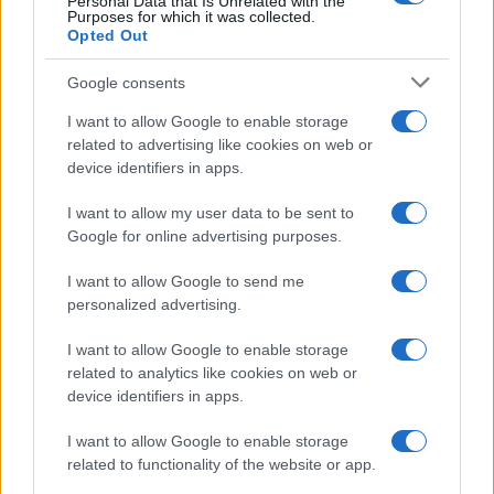
Personal Data that Is Unrelated with the
Purposes for which it was collected.
Opted Out
Google consents
I want to allow Google to enable storage
related to advertising like cookies on web or
device identifiers in apps.
I want to allow my user data to be sent to
Google for online advertising purposes.
I want to allow Google to send me
personalized advertising.
I want to allow Google to enable storage
related to analytics like cookies on web or
device identifiers in apps.
I want to allow Google to enable storage
related to functionality of the website or app.