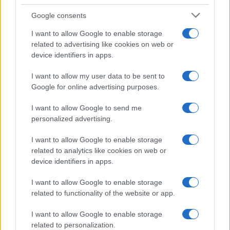
Google consents
I want to allow Google to enable storage
related to advertising like cookies on web or
device identifiers in apps.
I want to allow my user data to be sent to
Google for online advertising purposes.
I want to allow Google to send me
personalized advertising.
I want to allow Google to enable storage
related to analytics like cookies on web or
device identifiers in apps.
I want to allow Google to enable storage
related to functionality of the website or app.
I want to allow Google to enable storage
related to personalization.