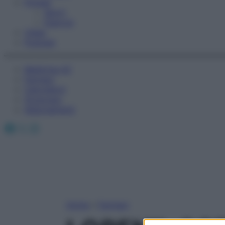
Fitness
Sport
Esercizi
Video
Podcast
Medicina AZ
Farmaci
Calcolatori
Oroscopo
Abbonamenti
Facebook
X
Instagram
Home
»
Farmaci