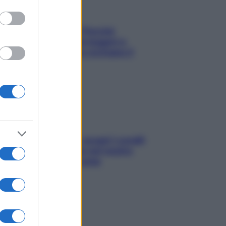
Fame dopo cena? Perché
succede e 6 snack leggeri e
appetitosi che non rovinano il
sonno
Non solo Maldive: scopri i coralli
che si nascondono nel nostro
Mediterraneo (e come
proteggerli)