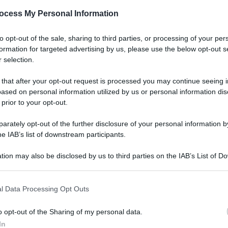
PS MOLLI VAG 20
ocess My Personal Information
to opt-out of the sale, sharing to third parties, or processing of your per
formation for targeted advertising by us, please use the below opt-out s
 selection.
Le
 that after your opt-out request is processed you may continue seeing i
ti preferite
ased on personal information utilized by us or personal information dis
 prior to your opt-out.
rately opt-out of the further disclosure of your personal information by
he IAB’s list of downstream participants.
tion may also be disclosed by us to third parties on the IAB’s List of 
 that may further disclose it to other third parties.
 that this website/app uses one or more Google services and may gath
l Data Processing Opt Outs
including but not limited to your visit or usage behaviour. You may click 
 to Google and its third-party tags to use your data for below specifi
o opt-out of the Sharing of my personal data.
ogle consent section.
In