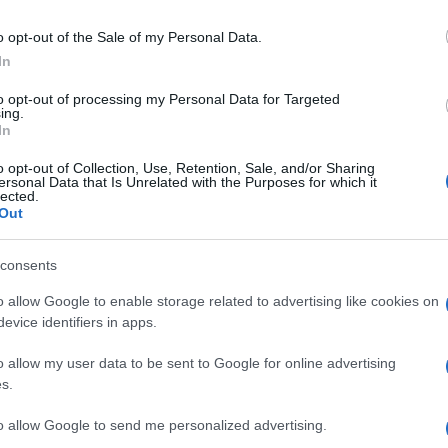
o opt-out of the Sale of my Personal Data.
In
TO
to opt-out of processing my Personal Data for Targeted
ing.
Descrizione tipo ricetta:
SOP – NON
In
RICHIESTA
o opt-out of Collection, Use, Retention, Sale, and/or Sharing
ersonal Data that Is Unrelated with the Purposes for which it
Forma farmaceutica:
CAPSULE VAGINALI
lected.
Out
Presenza Lattosio:
No
consents
iti, colpiti, fluor infettivo).
o allow Google to enable storage related to advertising like cookies on
evice identifiers in apps.
o allow my user data to be sent to Google for online advertising
i di acidi grassi saturi; silice colloidale anidra.
s.
olo; titanio diossido; sodio etilidrossibenzoato; sodio
inali 600 mg:
paraffina liquida; vaselina bianca;
to allow Google to send me personalized advertising.
io diossido; sodio etilidrossibenzoato; sodio