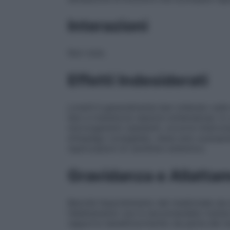
Interazioni
Non note.
Effetti Indesiderati
Lorenil è generalmente ben tollerato sul
lievi e transitorie reazioni eritematose. In
microrganismi resistenti, occorre interrom
d’impiego consigliate, viene solo scarsam
ripercussioni di carattere sistemico.
Gravidanza e Allatta
Benchè l’assorbimento del medicinale sia s
l’allattamento non è raccomandato tranne 
rapporto beneficio/rischio da parte del m