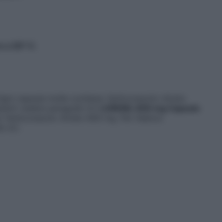
 a 30° C.
Ogni capsula molle contiene: fenticonazolo nitrato
pienti vedere paragrafo 6.1
LORENIL 600 mg Capsule
: fenticonazolo nitrato 600 mg. Per l’elenco
o 6.1.