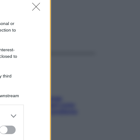
0MG
sonal or
ection to
ggi anche
nterest-
closed to
 third
Downstream
Capelli spezzati lungo
l’attaccatura? Scopri come
risolvere l’annoso problema
er and store
to grant or
ed purposes