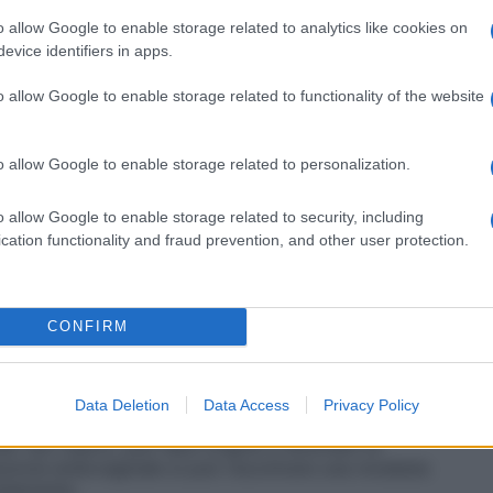
o allow Google to enable storage related to analytics like cookies on
evice identifiers in apps.
o allow Google to enable storage related to functionality of the website
 qualsiasi degli eccipienti.
o allow Google to enable storage related to personalization.
o allow Google to enable storage related to security, including
ginale da 200 mg alla sera prima di coricarsi per 3
cation functionality and fraud prevention, and other user protection.
o. 1 capsula molle vaginale da 600 mg la sera in
tenza della sintomatologia, dopo tre giorni può
ione. Le capsule molli vanno introdotte
CONFIRM
fornici.
Data Deletion
Data Access
Privacy Policy
per uso topico, può dare origine a fenomeni di
duzione endovaginale si può riscontrare una modesta
idamente.