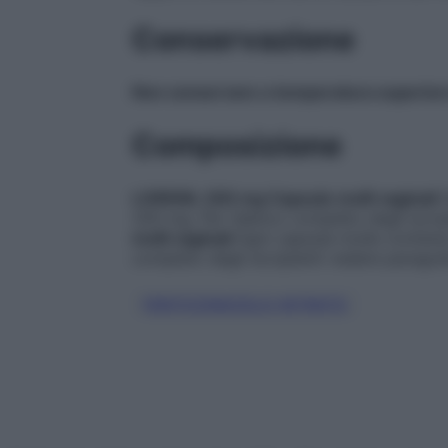
Conservazione
Non conservare a temperatura superiore
Composizione
LORENIL 200 mg Capsule molli vaginali
200 mg. Per l’elenco completo degli ecci
molli vaginali
Ogni capsula molle contiene
completo degli eccipienti vedere paragraf
FENTICONAZOLO NITRATO