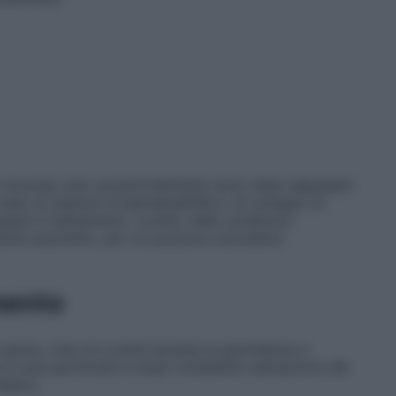
le mucose; solo eccezionalmente sono state segnalate
 caso di reazioni di ipersensibilità o di sviluppo di
pere il trattamento. Lorenil, nelle condizioni
ente assorbito, per cui possono escludersi
mento
carso, l’uso di Lorenil durante la gravidanza e
in casi particolari e dopo un’attenta valutazione del
edico.