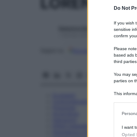
LORENIL 3C
Do Not Pr
If you wish 
Redazione Starbene
sensitive in
1 Gennaio 2025 – Lettura 2 minuti
confirm your
Please note
Google
Discover
Fon
Seguici su
based ads b
third parties
You may sepa
parties on t
This informa
Eccipienti
Participants
Controindicazioni
Posologia
Please note
Avvertenze
Persona
information 
Interazioni
deny consent
Effetti Indesiderati
I want t
in below Go
Gravidanza e Allattamento
Opted 