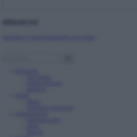
Abbonati ora!
Starbene ti regala benessere ogni mese!
Benessere
Psicologia
Rimedi naturali
Bellezza
Salute
News
Problemi e soluzioni
Alimentazione
Mangiare sano
Diete
Ricette